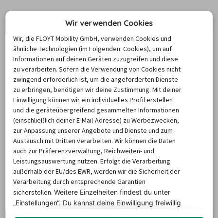
Transporter in München:
Wir verwenden Cookies
Hinweise zu Versicherung und
Wir, die FLOYT Mobility GmbH, verwenden Cookies und
Fahrpraxis
ähnliche Technologien (im Folgenden: Cookies), um auf
Informationen auf deinen Geräten zuzugreifen und diese
zu verarbeiten. Sofern die Verwendung von Cookies nicht
zwingend erforderlich ist, um die angeforderten Dienste
Transporter für den Umzug in
zu erbringen, benötigen wir deine Zustimmung. Mit deiner
München mieten: Ladungssicherung
Einwilligung können wir ein individuelles Profil erstellen
beachten
und die geräteübergreifend gesammelten Informationen
(einschließlich deiner E-Mail-Adresse) zu Werbezwecken,
zur Anpassung unserer Angebote und Dienste und zum
Ziehen Sie innerhalb Münchens in eine neue Wohnung 
Austausch mit Dritten verarbeiten. Wir können die Daten
oder möchten Sie Ihr Hab und Gut zu einem ganz neuen 
auch zur Präferenzverwaltung, Reichweiten- und
Wohnort transportieren? Das richtige Beladen des 
Leistungsauswertung nutzen. Erfolgt die Verarbeitung
Miettransporters ist dabei wichtig: Die Ladung muss auch 
außerhalb der EU/des EWR, werden wir die Sicherheit der
Verarbeitung durch entsprechende Garantien
abrupte Brems- und Ausweichmanöver überstehen, ohne 
sicherstellen.
Weitere Einzelheiten findest du unter
dabei umzufallen oder zum Wurfgeschoss zu werden. 
„Einstellungen“. Du
kannst deine Einwilligung freiwillig
erteilen und jederzeit
widerrufen.