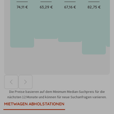
74,11 €
63,29 €
67,16 €
82,75 €
7
Die Preise basieren auf dem Minimum Median-Suchpreis für die
nächsten 12 Monate und können für neue Suchanfragen variieren.
MIETWAGEN ABHOLSTATIONEN