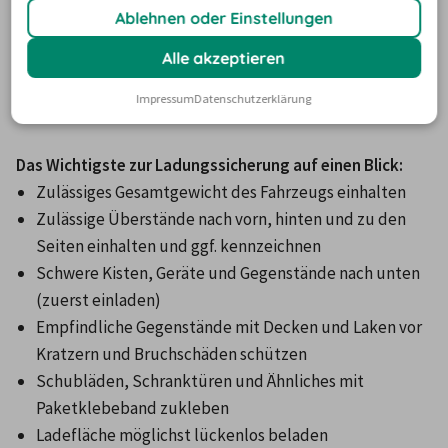
Nicht oder schlecht gesicherte Ladung ist daher nicht nur 
Ablehnen oder Einstellungen
gefährlich für Sie und andere im Straßenverkehr, 
Alle akzeptieren
sondern geht auch mit hohen Bußgeldern und sogar 
Punkten in Flensburg einher.
Impressum
Datenschutzerklärung
Das Wichtigste zur Ladungssicherung auf einen Blick:
Zulässiges Gesamtgewicht des Fahrzeugs einhalten     
Zulässige Überstände nach vorn, hinten und zu den 
Seiten einhalten und ggf. kennzeichnen     
Schwere Kisten, Geräte und Gegenstände nach unten 
(zuerst einladen)     
Empfindliche Gegenstände mit Decken und Laken vor 
Kratzern und Bruchschäden schützen     
Schubläden, Schranktüren und Ähnliches mit 
Paketklebeband zukleben     
Ladefläche möglichst lückenlos beladen     