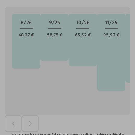
8/26
9/26
10/26
11/26
68,27 €
58,75 €
65,52 €
95,92 €
8
Die Preise basieren auf dem Minimum Median-Suchpreis für die