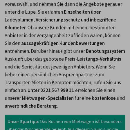
Vorauswahl und nehmen Sie dann die Angebote genauer 
unter die Lupe. Sie erfahren 
Einzelheiten über 
Ladevolumen, Versicherungsschutz und inbegriffene 
Kilometer
. Ob unsere Kunden mit einem bestimmten 
Anbieter in der Vergangenheit zufrieden waren, können 
Sie den 
aussagekräftigen Kundenbewertungen
entnehmen. Darüber hinaus gibt unser 
Benotungssystem
Auskunft über das gebotene 
Preis-Leistungs-Verhältnis
und die Seriosität des jeweiligen Anbieters. Wenn Sie 
lieber einen persönlichen Ansprechpartner zum 
Transporter-Mieten in Kempten möchten, rufen Sie uns 
einfach an. 
Unter 0221 567 999 11
 erreichen Sie einen 
unserer 
Mietwagen-Spezialisten
 für eine 
kostenlose
 und 
unverbindliche Beratung
.
Unser Spartipp: 
Das Buchen von Mietwagen ist besonders 
über das Wochenende beliebt. Aus diesem Grund sind die 