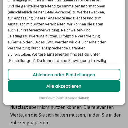
Einwilligung können wir ein individuelles Profil erstellen
Fahrtipps
Autovermietungen
Einwegmiete
und die geräteübergreifend gesammelten Informationen
Fahrzeugtypen
(einschließlich deiner E-Mail-Adresse) zu Werbezwecken,
zur Anpassung unserer Angebote und Dienste und zum
Austausch mit Dritten verarbeiten. Wir können die Daten
Sprinter mieten in Kempten – so
auch zur Präferenzverwaltung, Reichweiten- und
beladen Sie Ihren Transporter richtig
Leistungsauswertung nutzen. Erfolgt die Verarbeitung
außerhalb der EU/des EWR, werden wir die Sicherheit der
Verarbeitung durch entsprechende Garantien
Durch die 
optimale Ausnutzung des Laderaums
 kann sich 
sicherstellen.
Weitere Einzelheiten findest du unter
nicht nur die Anzahl der Umzugsfahrten reduzieren, auch 
„Einstellungen“. Du
kannst deine Einwilligung freiwillig
erteilen und jederzeit
widerrufen.
das Unfallrisiko wird verringert.
Ablehnen oder Einstellungen
Achten Sie auf die zulässige Nutzlast
. Wenn Sie 
überwiegend schwere Gegenstände transportieren, 
Alle akzeptieren
kann es passieren, dass Sie zwar noch jede Menge Platz 
Impressum
Datenschutzerklärung
zur Verfügung haben, diesen wegen der 
maximalen 
Nutzlast
 aber nicht nutzen können. Die relevanten 
Werte, an die Sie sich halten müssen, finden Sie in den 
Fahrzeugpapieren.