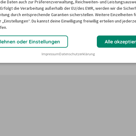
die Daten auch zur Präferenzverwaltung, Reichweiten- und Leistungsausw
 Erfolgt die Verarbeitung außerhalb der EU/des EWR, werden wir die Sicher
itung durch entsprechende Garantien sicherstellen. Weitere Einzelheiten f
sporter in Wolfratshausen?
 „Einstellungen“. Du kannst deine Einwilligung freiwillig erteilen und jederze
fen.
lehnen oder Einstellungen
Alle akzeptie
ktoren wie saisonale Nachfrage, Feiertage oder lokale 
Unser Mietwagen-Preisbarometer hilft immer, das 
Impressum
Datenschutzerklärung
n Mietwagen zu finden – versprochen!