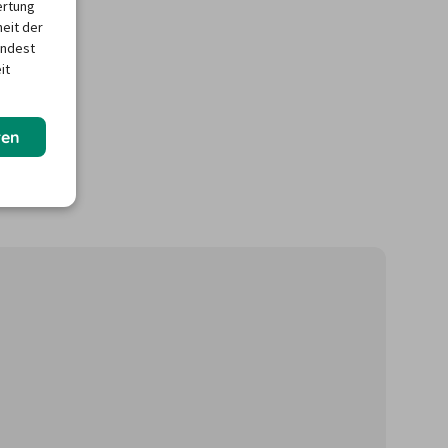
ertung
heit der
indest
it
ren