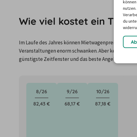
können 
nutzen.
Verarbe
Wie viel kostet ein Tran
du unter
widerru
Ab
Im Laufe des Jahres können Mietwagenpreise durch Fa
Veranstaltungen enorm schwanken. Aber keine Panik: 
günstigste Zeitfenster und das beste Angebot für de
8/26
9/26
10/26
82,43 €
68,17 €
87,18 €