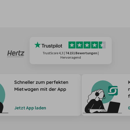
TrustScore 4,3
|
74.151 Bewertungen
|
Hervorragend
Schneller zum perfekten
Mietwagen mit der App
Jetzt App laden
0