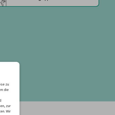
ese zu
um die
d
en, zur
en. Wir