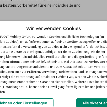
 bestens vorbereitet für eine individuelle und 
s & Inspiration für Frankreich
Wir verwenden Cookies
e FLOYT Mobility GmbH, verwenden Cookies und ähnliche Technologien (im
en: Cookies), um auf Informationen auf deinen Geräten zuzugreifen und di
iten. Sofern die Verwendung von Cookies nicht zwingend erforderlich ist, 
derten Dienste zu erbringen, benötigen wir deine Zustimmung. Mit deiner
igung können wir ein individuelles Profil erstellen und die geräteübergreifen
lten Informationen (einschließlich deiner E-Mail-Adresse) zu Werbezweck
ng unserer Angebote und Dienste und zum Austausch mit Dritten verarbeit
die Daten auch zur Präferenzverwaltung, Reichweiten- und Leistungsausw
 Erfolgt die Verarbeitung außerhalb der EU/des EWR, werden wir die Sicher
itung durch entsprechende Garantien sicherstellen. Weitere Einzelheiten f
Alle wichtigen
Reisetipps für Fra
 „Einstellungen“. Du kannst deine Einwilligung freiwillig erteilen und jederze
schönsten Zielen
fen.
vorbereitet verläuft,
Frankreich ist ein Paradies 
ch zusammengestellt.
Schlössern der Loire über d
lehnen oder Einstellungen
Alle akzeptie
chkeiten, Mautsystemen,
Küsten des Atlantiks und M