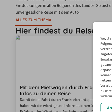
Entdeckungen in allen Regionen des Landes. So bist du
unvergessliche Reise mit dem Auto.
ALLES ZUM THEMA
Hier findest du Reiseinfo
Wir, di
Folgend
verarbe
angefor
Einwill
gesamme
Anpassu
können 
nutzen.
Verarbe
Mit dem Mietwagen durch Frankreich: 
du unter
Infos zu deiner Reise
widerru
Damit deine Fahrt durch Frankreich entspannt und gut 
haben wir die wichtigsten Informationen übersichtli
Ab
Erfahre alles Wichtige zu Verkehrsregeln, Parkmögli