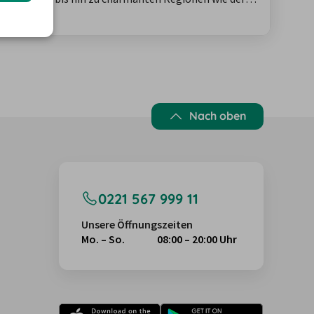
sika, mit einem Auto kannst du das Land besonders
Nach oben
0221 567 999 11
Unsere Öffnungszeiten
Mo. – So.
08:00 – 20:00 Uhr