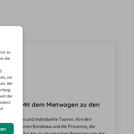
ese zu
um die
d
en, zur
en. Wir
ertung
heit der
indest
nkreich: Mit dem Mietwagen zu den
it
für Roadtrips und individuelle Touren. Von den
ie Weinregionen Bordeaux und die Provence, die
ren
ittelmeers, bis hin zu charmanten Regionen wie der