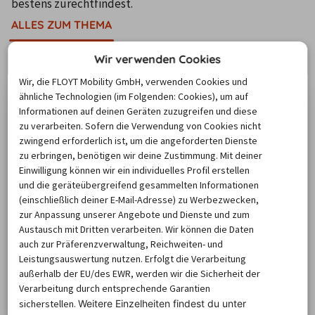
bestens zurechtfindest.
ALLES ZUM THEMA
Hier findest du Reiseinfos &
Wir verwenden Cookies
Inspiration für Tschechien
Wir, die FLOYT Mobility GmbH, verwenden Cookies und
ähnliche Technologien (im Folgenden: Cookies), um auf
Informationen auf deinen Geräten zuzugreifen und diese
zu verarbeiten. Sofern die Verwendung von Cookies nicht
zwingend erforderlich ist, um die angeforderten Dienste
zu erbringen, benötigen wir deine Zustimmung. Mit deiner
Einwilligung können wir ein individuelles Profil erstellen
und die geräteübergreifend gesammelten Informationen
(einschließlich deiner E-Mail-Adresse) zu Werbezwecken,
zur Anpassung unserer Angebote und Dienste und zum
Mit dem Mietwagen durch Tschechien: Alle
Austausch mit Dritten verarbeiten. Wir können die Daten
wichtigen Infos zu deiner Reise
auch zur Präferenzverwaltung, Reichweiten- und
Leistungsauswertung nutzen. Erfolgt die Verarbeitung
Mit dem Mietwagen lässt sich Tschechien besonders
außerhalb der EU/des EWR, werden wir die Sicherheit der
flexibel erkunden, ob du Prag besuchst oder
Verarbeitung durch entsprechende Garantien
landschaftlich reizvolle Regionen wie das Böhmische
sicherstellen.
Weitere Einzelheiten findest du unter
Paradies oder den Böhmerwald entdeckst. Damit du
Zum Artikel