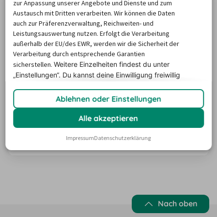
zur Anpassung unserer Angebote und Dienste und zum
Namibia sicher und entspannt zu…
Austausch mit Dritten verarbeiten. Wir können die Daten
auch zur Präferenzverwaltung, Reichweiten- und
Leistungsauswertung nutzen. Erfolgt die Verarbeitung
außerhalb der EU/des EWR, werden wir die Sicherheit der
Verarbeitung durch entsprechende Garantien
sicherstellen.
Weitere Einzelheiten findest du unter
„Einstellungen“. Du
kannst deine Einwilligung freiwillig
Reisetipps für Namibia: Mit dem Mietwagen
erteilen und jederzeit
widerrufen.
zu den schönsten Zielen
Ablehnen oder Einstellungen
Namibia ist perfekt für Roadtrips und individuelle
Alle akzeptieren
Touren mit dem Auto. Von beeindruckenden Wüsten
über Nationalparks bis zu spektakulären Landschaften
Impressum
Datenschutzerklärung
bietet das Land zahlreiche Highlights, die du flexibel
Zum Artikel
erkunden kannst. In unserem Ratgeber findest du
inspirierende Vorschläge für Rundreisen und Ausflüge,
die sich ideal mit dem Mietwagen kombinieren lassen.
So kannst du Namibia in deinem…
Nach oben