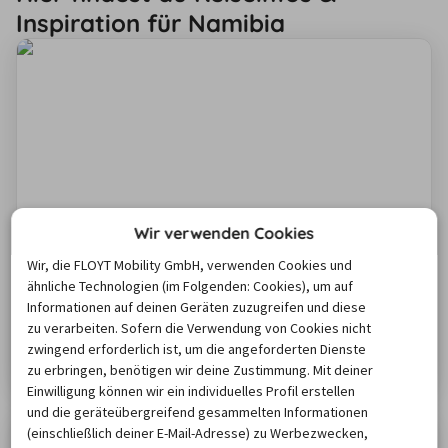
Inspiration für Namibia
Wir verwenden Cookies
Mit dem Mietwagen durch Namibia: Alle
Wir, die FLOYT Mobility GmbH, verwenden Cookies und
wichtigen Infos zu deiner Reise
ähnliche Technologien (im Folgenden: Cookies), um auf
Damit deine Reise durch Namibia reibungslos verläuft,
Informationen auf deinen Geräten zuzugreifen und diese
findest du in unserem Ratgeber wichtige Hinweise rund
zu verarbeiten. Sofern die Verwendung von Cookies nicht
um die beste Reisezeit und das Autofahren vor Ort. Die
zwingend erforderlich ist, um die angeforderten Dienste
Straßenverhältnisse, klimatischen Bedingungen und
Zum Artikel
zu erbringen, benötigen wir deine Zustimmung. Mit deiner
Verkehrsregeln unterscheiden sich zum Teil deutlich
Einwilligung können wir ein individuelles Profil erstellen
von europäischen Standards. In unserem Ratgeber
und die geräteübergreifend gesammelten Informationen
(einschließlich deiner E-Mail-Adresse) zu Werbezwecken,
erhältst du hilfreiche Infos, um deine Fahrt durch