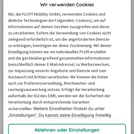
Wir verwenden Cookies
Wir, die FLOYT Mobility GmbH, verwenden Cookies und
ähnliche Technologien (im Folgenden: Cookies), um auf
Informationen auf deinen Geräten zuzugreifen und diese
zu verarbeiten. Sofern die Verwendung von Cookies nicht
zwingend erforderlich ist, um die angeforderten Dienste
zu erbringen, benötigen wir deine Zustimmung. Mit deiner
Einwilligung können wir ein individuelles Profil erstellen
Reisetipps für Albanien: Mit dem
und die geräteübergreifend gesammelten Informationen
Mietwagen zu den schönsten Zielen
(einschließlich deiner E-Mail-Adresse) zu Werbezwecken,
Ein Mietwagen ist die ideale Möglichkeit, Albanien in
zur Anpassung unserer Angebote und Dienste und zum
seinem ganzen Facettenreichtum zu entdecken. Von
Austausch mit Dritten verarbeiten. Wir können die Daten
auch zur Präferenzverwaltung, Reichweiten- und
spektakulären Panoramarouten durch die Berge über
Leistungsauswertung nutzen. Erfolgt die Verarbeitung
idyllische Badebuchten bis hin zu charmanten Städten
Zum Artikel
außerhalb der EU/des EWR, werden wir die Sicherheit der
voller Kultur und Geschichte, Albanien lässt sich
Verarbeitung durch entsprechende Garantien
wunderbar individuell bereisen. Hier findest du
sicherstellen.
Weitere Einzelheiten findest du unter
inspirierende Ideen für Roadtrips, Strandtage und
„Einstellungen“. Du
kannst deine Einwilligung freiwillig
abwechslungsreiche Urlaubserlebnisse, die…
erteilen und jederzeit
widerrufen.
Nach oben
Ablehnen oder Einstellungen