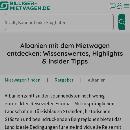
Stadt, Bahnhof oder Flughafen
Jet
Albanien mit dem Mietwagen
entdecken: Wissenswertes, Highlights
& Insider Tipps
Mietwagen finden
Ratgeber
Albanien
Albanien zählt zu den spannendsten noch wenig 
entdeckten Reisezielen Europas. Mit ursprünglichen 
Landschaften, türkisblauen Stränden, historischen 
Städten und beeindruckenden Bergregionen bietet das 
Land ideale Bedingungen für eine individuelle Reise mit 