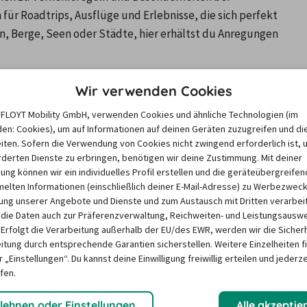
r Roadtrips, Ausflüge und Erlebnisse, die sich perfekt 
, Berge, Seen oder Städte, hier erhältst du Anregungen 
Wir verwenden Cookies
s & Inspiration für Deutschla
e FLOYT Mobility GmbH, verwenden Cookies und ähnliche Technologien (im
en: Cookies), um auf Informationen auf deinen Geräten zuzugreifen und di
iten. Sofern die Verwendung von Cookies nicht zwingend erforderlich ist, 
derten Dienste zu erbringen, benötigen wir deine Zustimmung. Mit deiner
igung können wir ein individuelles Profil erstellen und die geräteübergreifen
lten Informationen (einschließlich deiner E-Mail-Adresse) zu Werbezweck
ng unserer Angebote und Dienste und zum Austausch mit Dritten verarbeit
die Daten auch zur Präferenzverwaltung, Reichweiten- und Leistungsausw
 Erfolgt die Verarbeitung außerhalb der EU/des EWR, werden wir die Sicher
itung durch entsprechende Garantien sicherstellen. Weitere Einzelheiten f
: Alle wichtigen
Reisetipps für Deu
 „Einstellungen“. Du kannst deine Einwilligung freiwillig erteilen und jederze
schönsten Zielen
fen.
tet antreten kannst, haben
Deutschland ist wie gescha
lehnen oder Einstellungen
Alle akzeptie