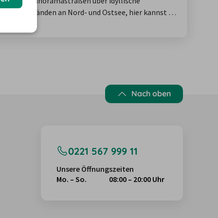
uckenden Panoramastraßen über idyllische
mhaften Stränden an Nord- und Ostsee, hier kannst du
ibel und ganz nach deinem eigenen Rhythmus
ber findest du vielfältige Tipps für Roadtrips,
ziele…
Nach oben
0221 567 999 11
Unsere Öffnungszeiten
Mo. – So.
08:00 – 20:00 Uhr