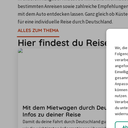
bestimmten Anreisen sowie zahlreiche Empfehlungen fü
mit dem Auto entdecken lassen. Ganz gleich ob Küsten
für eine individuelle Reise durch Deutschland.
ALLES ZUM THEMA
Hier findest du Reiseinfo
Wir, di
Folgend
verarbe
angefor
Einwill
gesamme
Anpassu
können 
nutzen.
Verarbe
Mit dem Mietwagen durch Deutschland
du unter
Infos zu deiner Reise
widerru
Damit du deine Fahrt durch Deutschland gut vorberei
Ab