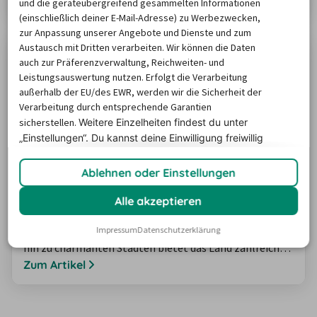
und die geräteübergreifend gesammelten Informationen
worauf du beim Fahren achten solltest. In unserem
(einschließlich deiner E-Mail-Adresse) zu Werbezwecken,
Ratgeber erhältst du praktische Hinweise, die dir
zur Anpassung unserer Angebote und Dienste und zum
Austausch mit Dritten verarbeiten. Wir können die Daten
helfen, typische Stolperfallen zu vermeiden und deine
auch zur Präferenzverwaltung, Reichweiten- und
Mietwagenreise sicher und…
Leistungsauswertung nutzen. Erfolgt die Verarbeitung
außerhalb der EU/des EWR, werden wir die Sicherheit der
Verarbeitung durch entsprechende Garantien
sicherstellen.
Weitere Einzelheiten findest du unter
„Einstellungen“. Du
kannst deine Einwilligung freiwillig
erteilen und jederzeit
widerrufen.
Ablehnen oder Einstellungen
Reisetipps für Irland: Mit dem Mietwagen
zu den schönsten Zielen
Alle akzeptieren
Irland ist ideal für individuelle Roadtrips mit dem Auto.
Von malerischen Küsten über grüne Landschaften bis
Impressum
Datenschutzerklärung
hin zu charmanten Städten bietet das Land zahlreiche
Highlights, die du flexibel erkunden kannst. In unserem
Zum Artikel
Ratgeber findest du inspirierende Vorschläge für
Rundreisen und Touren, die sich ideal mit dem
Mietwagen kombinieren lassen. So kannst du Irland in