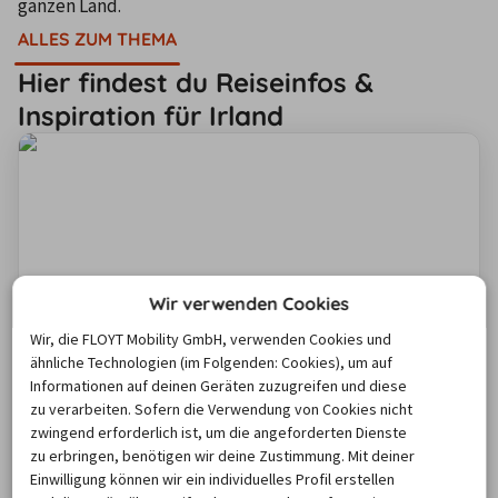
ganzen Land.
ALLES ZUM THEMA
Hier findest du Reiseinfos &
Inspiration für Irland
Wir verwenden Cookies
Wir, die FLOYT Mobility GmbH, verwenden Cookies und
Mit dem Mietwagen durch Irland: Alle
ähnliche Technologien (im Folgenden: Cookies), um auf
wichtigen Infos zu deiner Reise
Informationen auf deinen Geräten zuzugreifen und diese
zu verarbeiten. Sofern die Verwendung von Cookies nicht
Damit deine Fahrt durch Irland reibungslos verläuft,
zwingend erforderlich ist, um die angeforderten Dienste
haben wir die wichtigsten Informationen übersichtlich
zu erbringen, benötigen wir deine Zustimmung. Mit deiner
zusammengestellt. Erfahre, welche Verkehrsregeln in
Einwilligung können wir ein individuelles Profil erstellen
Irland gelten, welche Mautsysteme relevant sind und
Zum Artikel