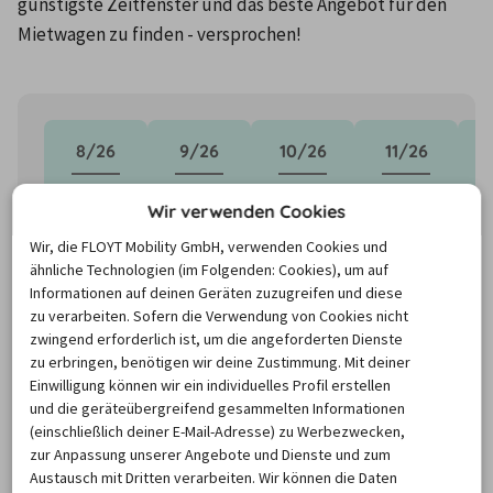
günstigste Zeitfenster und das beste Angebot für den 
Mietwagen zu finden - versprochen!
8/26
9/26
10/26
11/26
80,79 €
64,21 €
65,00 €
99,34 €
1
Wir verwenden Cookies
Wir, die FLOYT Mobility GmbH, verwenden Cookies und
ähnliche Technologien (im Folgenden: Cookies), um auf
Informationen auf deinen Geräten zuzugreifen und diese
zu verarbeiten. Sofern die Verwendung von Cookies nicht
zwingend erforderlich ist, um die angeforderten Dienste
zu erbringen, benötigen wir deine Zustimmung. Mit deiner
Einwilligung können wir ein individuelles Profil erstellen
und die geräteübergreifend gesammelten Informationen
(einschließlich deiner E-Mail-Adresse) zu Werbezwecken,
zur Anpassung unserer Angebote und Dienste und zum
Austausch mit Dritten verarbeiten. Wir können die Daten