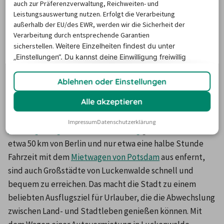
auch zur Präferenzverwaltung, Reichweiten- und
Leistungsauswertung nutzen. Erfolgt die Verarbeitung
außerhalb der EU/des EWR, werden wir die Sicherheit der
Die Preise basieren auf dem Minimum Median-Suchpreis für die
Verarbeitung durch entsprechende Garantien
nächsten 12 Monate und können für neue Suchanfragen variieren.
sicherstellen.
Weitere Einzelheiten findest du unter
„Einstellungen“. Du
kannst deine Einwilligung freiwillig
erteilen und jederzeit
widerrufen.
Autovermietung Luckenwalde
Ablehnen oder Einstellungen
Alle akzeptieren
Die Kreisstadt Luckenwalde befindet sich im Landkreis 
Teltow-Fläming in Brandenburg. Infos über 
Impressum
Datenschutzerklärung
Mietwagenangebote in Brandenburg
 gibt es hier. Nur 
etwa 50 km von Berlin und nur etwa eine halbe Stunde 
Fahrzeit mit dem 
Mietwagen von Potsdam
 aus enfernt, 
sind auch Großstädte von Luckenwalde schnell und 
bequem zu erreichen. Das macht die Stadt zu einem 
beliebten Ausflugsziel für Urlauber, die die Abwechslung 
zwischen Land- und Stadtleben genießen können. Mit 