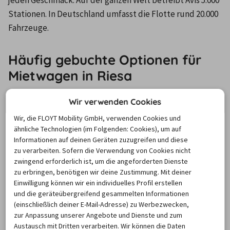
Stationen. In Deutschland umfasst die Flotte rund 20.000 
Fahrzeuge.
Häufig gebuchte Optionen für
Mietwagen in Riesa
Wir verwenden Cookies
In Riesa, im Landkreis Meißen und überall sonst in Ihrer 
Wir, die FLOYT Mobility GmbH, verwenden Cookies und
Ferienregion fällt die Orientierung leicht, wenn Sie bei 
ähnliche Technologien (im Folgenden: Cookies), um auf
der Automiete in Riesa ein 
GSP Navigationsgerät
 zu 
Informationen auf deinen Geräten zuzugreifen und diese
Ihrem Leihwagen mit buchen. Es bringt Sie sicher an jede 
zu verarbeiten. Sofern die Verwendung von Cookies nicht
zwingend erforderlich ist, um die angeforderten Dienste
Adresse. Familien, die in Riesa ein Auto mieten und den 
zu erbringen, benötigen wir deine Zustimmung. Mit deiner
Kindersitz
 nicht von zu Hause mitnehmen möchten, 
Einwilligung können wir ein individuelles Profil erstellen
reservieren ein dem Alter entsprechendes 
und die geräteübergreifend gesammelten Informationen
Sicherheitssystem dazu. Ein Preisvergleich lohnt sich: 
(einschließlich deiner E-Mail-Adresse) zu Werbezwecken,
zur Anpassung unserer Angebote und Dienste und zum
Manche Vermieter verrechnen eine Pauschale, während 
Austausch mit Dritten verarbeiten. Wir können die Daten