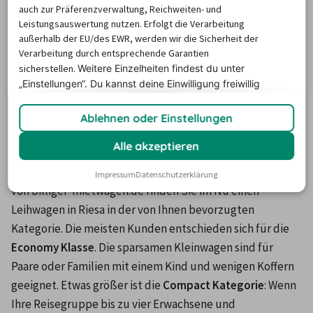
andere eine Tagesgebühr erheben. Weitere Extras, die Sie 
auch zur Präferenzverwaltung, Reichweiten- und
bei billiger-mietwagen.de in der Detailsuche finden, sind 
Leistungsauswertung nutzen. Erfolgt die Verarbeitung
außerhalb der EU/des EWR, werden wir die Sicherheit der
Winterreifen, Schneeketten und Klimaanlagen
.
Verarbeitung durch entsprechende Garantien
sicherstellen.
Weitere Einzelheiten findest du unter
Diese Wagenklassen werden in
„Einstellungen“. Du
kannst deine Einwilligung freiwillig
erteilen und jederzeit
widerrufen.
Riesa bei der Autovermietung
Ablehnen oder Einstellungen
gerne gebucht
Alle akzeptieren
Dank der praktischen Filterfunktion in der Suchmaske 
Impressum
Datenschutzerklärung
von billiger-mietwagen.de finden Sie im Nu einen 
Leihwagen in Riesa in der von Ihnen bevorzugten 
Kategorie. Die meisten Kunden entschieden sich für die
Economy Klasse
. Die sparsamen Kleinwagen sind für 
Paare oder Familien mit einem Kind und wenigen Koffern 
geeignet. Etwas größer ist die 
Compact Kategorie
: Wenn 
Ihre Reisegruppe bis zu vier Erwachsene und 