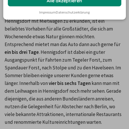
Alle akzeptieren
gemietet?
Impressum
Datenschutzerklärung
Hennigsdorf mit Mietwagen zu erkunden, ist ein 
beliebtes Vorhaben für alle Großstädter, die sich am 
Wochenende etwas Natur gönnen möchten. 
Entsprechend mietet man das Auto dann auch gerne für
ein bis drei Tage
. Hennigsdorf ist dabei ein guter 
Ausgangspunkt für Fahrten zum Tegeler Forst, zum 
Spandauer Forst, nach Stolpe und zu den Havelseen. Im 
Sommer bleiben einige unserer Kunden gerne etwas 
länger. Innerhalb von 
vier bis sechs Tagen 
kann man mit 
dem Leihwagen in Hennigsdorf noch mehr sehen. Gerade 
diejenigen, die aus anderen Bundesländern anreisen, 
nutzen die Gelegenheit für Abstecher nach Berlin, wo 
viele bekannte Attraktionen, internationale Restaurants 
und renommierte Kultureinrichtungen warten.