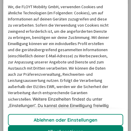
Pfingsten, Himmelfahrt, der 1. Mai und die Herbstferien
. 
Wir, die FLOYT Mobility GmbH, verwenden Cookies und
Ebenso kommen im Hochsommer viele Urlauber zu 
ähnliche Technologien (im Folgenden: Cookies), um auf
einem kurzen Wochenendtrip in die Region. Dann muss 
Informationen auf deinen Geräten zuzugreifen und diese
zu verarbeiten. Sofern die Verwendung von Cookies nicht
man jedoch
 mit etwas höheren Preisen aufgrund der 
zwingend erforderlich ist, um die angeforderten Dienste
gestiegenen Nachfrage rechnen
. Ein Tipp für alle, die ein 
zu erbringen, benötigen wir deine Zustimmung. Mit deiner
Auto mieten und Hennigsdorf erkunden möchten: 
Einwilligung können wir ein individuelles Profil erstellen
und die geräteübergreifend gesammelten Informationen
Bemühen Sie sich über billiger-mietwagen.de rechtzeitig 
(einschließlich deiner E-Mail-Adresse) zu Werbezwecken,
um eine Option. Wer über einen Monat vorab nachschaut, 
zur Anpassung unserer Angebote und Dienste und zum
findet oftmals bessere Angebote, kann auf die komplette 
Austausch mit Dritten verarbeiten. Wir können die Daten
Auswahl an Mietwagen zurückgreifen und beim Preis 
auch zur Präferenzverwaltung, Reichweiten- und
Leistungsauswertung nutzen. Erfolgt die Verarbeitung
deutlich sparen. Abseits der Feiertage und der Ferien sind 
außerhalb der EU/des EWR, werden wir die Sicherheit der
kurzfristige Buchungen kein Problem. Auch hier ist eine 
Verarbeitung durch entsprechende Garantien
Woche vorher aber empfehlenswert.
sicherstellen.
Weitere Einzelheiten findest du unter
„Einstellungen“. Du
kannst deine Einwilligung freiwillig
erteilen und jederzeit
widerrufen.
Wie lange werden die Autos in
Ablehnen oder Einstellungen
Hennigsdorf im Schnitt