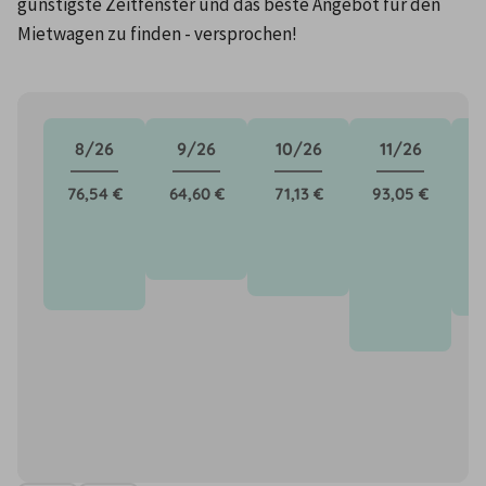
günstigste Zeitfenster und das beste Angebot für den 
Mietwagen zu finden - versprochen!
8/26
9/26
10/26
11/26
76,54 €
64,60 €
71,13 €
93,05 €
7