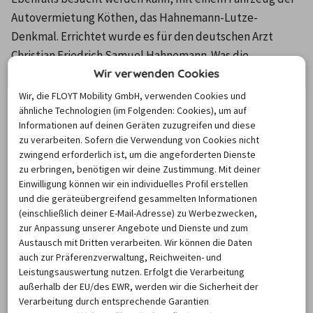
Autovermietung Köthen, das Hahnemann-Lutze-
Denkmal. Errichtet wurde es für den deutschen Arzt 
Christian Friedrich Samuel Hahnemann. Was die 
Wir verwenden Cookies
Homöopathie angeht, so ist er der Begründer dieser. 
Köthen war der längste Wirkungsort Hahnemanns. 
Wir, die FLOYT Mobility GmbH, verwenden Cookies und
ähnliche Technologien (im Folgenden: Cookies), um auf
Gleichzeitig ist dieses Denkmal Arthur Lutze gewidmet. 
Informationen auf deinen Geräten zuzugreifen und diese
Er war ein Heilpraktiker mit dem Ruf eines Wunderheilers. 
zu verarbeiten. Sofern die Verwendung von Cookies nicht
Zudem ist er der Gründer der homöopathischen Klinik in 
zwingend erforderlich ist, um die angeforderten Dienste
Köthen. Das Denkmal, das von dem Bildhauer Heinrich 
zu erbringen, benötigen wir deine Zustimmung. Mit deiner
Einwilligung können wir ein individuelles Profil erstellen
Pohlmann stammt, wurde am 15. Dezember 1897 
und die geräteübergreifend gesammelten Informationen
eingeweiht. Zu finden ist dieses Denkmal im Schlosspark, 
(einschließlich deiner E-Mail-Adresse) zu Werbezwecken,
der mit einem Fahrzeug der Autovermietung in Köthen 
zur Anpassung unserer Angebote und Dienste und zum
Austausch mit Dritten verarbeiten. Wir können die Daten
ganz leicht erreicht werden kann. Gegenüber dem Park 
auch zur Präferenzverwaltung, Reichweiten- und
befindet sich die Lutze Klinik. Nachdem dieses Denkmal 
Leistungsauswertung nutzen. Erfolgt die Verarbeitung
mit einem Wagen der Autovermietung in Köthen besucht 
außerhalb der EU/des EWR, werden wir die Sicherheit der
wurde, kann dieses weiter genutzt werden, um einen 
Verarbeitung durch entsprechende Garantien