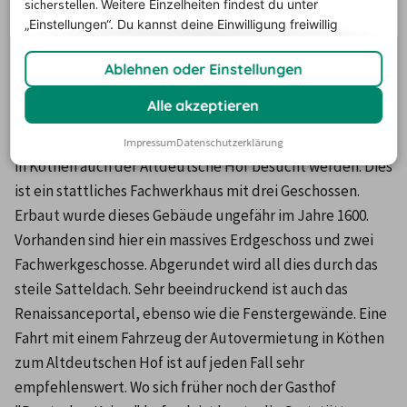
sicherstellen.
Weitere Einzelheiten findest du unter
Ausflug in das nahe gelegene Halle mit dem Mietwagen 
„Einstellungen“. Du
kannst deine Einwilligung freiwillig
oder nach Magdeburg zu erleben.
erteilen und jederzeit
widerrufen.
Ablehnen oder Einstellungen
Altdeutscher Hof
Alle akzeptieren
Natürlich kann durch die Nutzung einer Autovermietung 
Impressum
Datenschutzerklärung
in Köthen auch der Altdeutsche Hof besucht werden. Dies 
ist ein stattliches Fachwerkhaus mit drei Geschossen. 
Erbaut wurde dieses Gebäude ungefähr im Jahre 1600. 
Vorhanden sind hier ein massives Erdgeschoss und zwei 
Fachwerkgeschosse. Abgerundet wird all dies durch das 
steile Satteldach. Sehr beeindruckend ist auch das 
Renaissanceportal, ebenso wie die Fenstergewände. Eine 
Fahrt mit einem Fahrzeug der Autovermietung in Köthen 
zum Altdeutschen Hof ist auf jeden Fall sehr 
empfehlenswert. Wo sich früher noch der Gasthof 