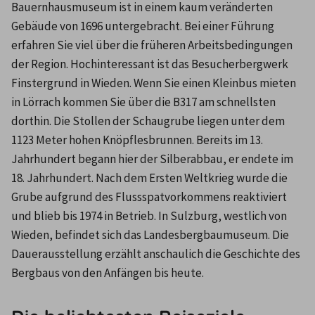
Bauernhausmuseum ist in einem kaum veränderten 
Gebäude von 1696 untergebracht. Bei einer Führung 
erfahren Sie viel über die früheren Arbeitsbedingungen 
der Region. Hochinteressant ist das Besucherbergwerk 
Finstergrund in Wieden. Wenn Sie einen Kleinbus mieten 
in Lörrach kommen Sie über die B317 am schnellsten 
dorthin. Die Stollen der Schaugrube liegen unter dem 
1123 Meter hohen Knöpflesbrunnen. Bereits im 13. 
Jahrhundert begann hier der Silberabbau, er endete im 
18. Jahrhundert. Nach dem Ersten Weltkrieg wurde die 
Grube aufgrund des Flussspatvorkommens reaktiviert 
und blieb bis 1974 in Betrieb. In Sulzburg, westlich von 
Wieden, befindet sich das Landesbergbaumuseum. Die 
Dauerausstellung erzählt anschaulich die Geschichte des 
Bergbaus von den Anfängen bis heute.