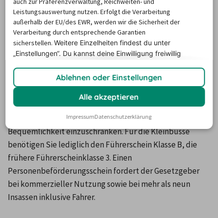
auch zur Präferenzverwaltung, Reichweiten- und
Leistungsauswertung nutzen. Erfolgt die Verarbeitung
gestattet Fahrten in Anrainerstaaten. Wollen Sie einen 
außerhalb der EU/des EWR, werden wir die Sicherheit der
Kleinbus mieten in Lörrach, finden Sie bei billiger-
Verarbeitung durch entsprechende Garantien
mietwagen.de verschiedene Modelle der 
sicherstellen.
Weitere Einzelheiten findest du unter
Großraumfahrzeuge. Für Umzüge und den Transport 
„Einstellungen“. Du
kannst deine Einwilligung freiwillig
erteilen und jederzeit
widerrufen.
größerer Gegenstände sind Fahrzeuge ohne Sitze im 
Ablehnen oder Einstellungen
hinteren Bereich ideal. Planen Sie einen Ausflug mit einer 
Gruppe von bis zu neun Personen, lohnt es sich ebenfalls 
Alle akzeptieren
einen Kleinbus zu mieten in Lörrach. Das Fahrzeug bietet 
Impressum
Datenschutzerklärung
Ihnen ausreichend Platz für Gepäck, ohne Ihre 
Bequemlichkeit einzuschränken. Für die Kleinbusse 
benötigen Sie lediglich den Führerschein Klasse B, die 
frühere Führerscheinklasse 3. Einen 
Personenbeförderungsschein fordert der Gesetzgeber 
bei kommerzieller Nutzung sowie bei mehr als neun 
Insassen inklusive Fahrer.