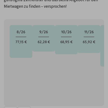
Mietwagen zu finden – versprochen!
8/26
9/26
10/26
11/26
77,15 €
62,28 €
68,95 €
65,92 €
9