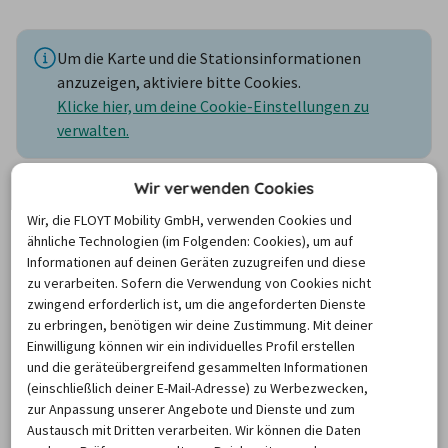
Um die Karte und die Stationsinformationen
anzuzeigen, aktiviere bitte Cookies.
Klicke hier, um deine Cookie-Einstellungen zu
verwalten.
Wir verwenden Cookies
Kleinbus mieten Lörrach
Wir, die FLOYT Mobility GmbH, verwenden Cookies und
ähnliche Technologien (im Folgenden: Cookies), um auf
Informationen auf deinen Geräten zuzugreifen und diese
zu verarbeiten. Sofern die Verwendung von Cookies nicht
Wenn Sie einen Kleinbus mieten in Lörrach, befinden Sie 
zwingend erforderlich ist, um die angeforderten Dienste
sich am südlichen Rand des Schwarzwalds, direkt an der 
zu erbringen, benötigen wir deine Zustimmung. Mit deiner
Schweizer Grenze. Zürich ist 90 Kilometer entfernt, 
Einwilligung können wir ein individuelles Profil erstellen
Mülhausen in Frankreich 49 Kilometer. Möchten Sie für 
und die geräteübergreifend gesammelten Informationen
(einschließlich deiner E-Mail-Adresse) zu Werbezwecken,
einen Besuch der Schweiz oder Frankreichs einen 
zur Anpassung unserer Angebote und Dienste und zum
Kleinbus mieten in Lörrach, müssen Sie vorher beim 
Austausch mit Dritten verarbeiten. Wir können die Daten
Autoverleih anfragen. Die überwiegende Zahl der Firmen 