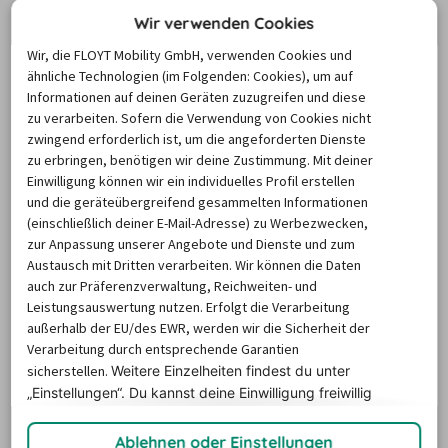
nächsten 12 Monate und können für neue Suchanfragen variieren.
Wir verwenden Cookies
MIETWAGEN ABHOLSTATIONEN
Wir, die FLOYT Mobility GmbH, verwenden Cookies und
ähnliche Technologien (im Folgenden: Cookies), um auf
Informationen auf deinen Geräten zuzugreifen und diese
zu verarbeiten. Sofern die Verwendung von Cookies nicht
Wo befinden sich die Mietwagen-
zwingend erforderlich ist, um die angeforderten Dienste
Stationen in Freiburg?
zu erbringen, benötigen wir deine Zustimmung. Mit deiner
Einwilligung können wir ein individuelles Profil erstellen
und die geräteübergreifend gesammelten Informationen
(einschließlich deiner E-Mail-Adresse) zu Werbezwecken,
Ob am Flughafen, Bahnhof oder in der Nähe der 
zur Anpassung unserer Angebote und Dienste und zum
Unterkunft: Der billiger-mietwagen.de Abhol-Atlas zeigt 
Austausch mit Dritten verarbeiten. Wir können die Daten
alle nahegelegenen Autovermietungen und 
auch zur Präferenzverwaltung, Reichweiten- und
Rückgabestationen in Freiburg. Für Städtetrips, 
Leistungsauswertung nutzen. Erfolgt die Verarbeitung
außerhalb der EU/des EWR, werden wir die Sicherheit der
Landpartien…und mehr Flexibilität im Urlaub! Na, wo 
Verarbeitung durch entsprechende Garantien
soll der Roadtrip starten?
sicherstellen.
Weitere Einzelheiten findest du unter
„Einstellungen“. Du
kannst deine Einwilligung freiwillig
erteilen und jederzeit
widerrufen.
Um die Karte und die Stationsinformationen
Ablehnen oder Einstellungen