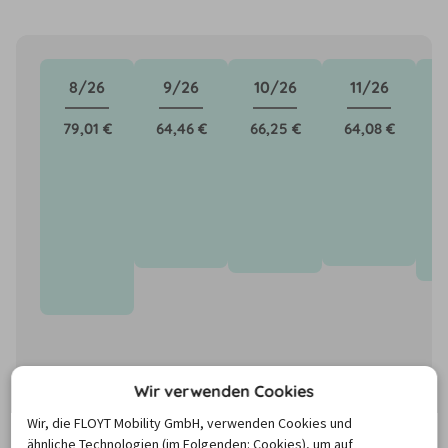
8/26
9/26
10/26
11/26
79,01 €
64,46 €
66,25 €
64,08 €
6
Wir verwenden Cookies
Wir, die FLOYT Mobility GmbH, verwenden Cookies und
ähnliche Technologien (im Folgenden: Cookies), um auf