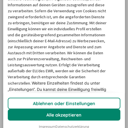
Die Preise basieren auf dem Minimum Median-Suchpreis für die
Informationen auf deinen Geräten zuzugreifen und diese
nächsten 12 Monate und können für neue Suchanfragen variieren.
zu verarbeiten. Sofern die Verwendung von Cookies nicht
zwingend erforderlich ist, um die angeforderten Dienste
MIETWAGEN ABHOLSTATIONEN
zu erbringen, benötigen wir deine Zustimmung. Mit deiner
Einwilligung können wir ein individuelles Profil erstellen
und die geräteübergreifend gesammelten Informationen
(einschließlich deiner E-Mail-Adresse) zu Werbezwecken,
Wo befinden sich die Mietwagen-
zur Anpassung unserer Angebote und Dienste und zum
Stationen in Hamburg?
Austausch mit Dritten verarbeiten. Wir können die Daten
auch zur Präferenzverwaltung, Reichweiten- und
Leistungsauswertung nutzen. Erfolgt die Verarbeitung
außerhalb der EU/des EWR, werden wir die Sicherheit der
Ob am Flughafen, Bahnhof oder in der Nähe der 
Verarbeitung durch entsprechende Garantien
Unterkunft: Der billiger-mietwagen.de Abhol-Atlas zeigt 
sicherstellen.
Weitere Einzelheiten findest du unter
alle nahegelegenen Autovermietungen und 
„Einstellungen“. Du
kannst deine Einwilligung freiwillig
Rückgabestationen in Hamburg. Für Städtetrips, 
erteilen und jederzeit
widerrufen.
Landpartien…und mehr Flexibilität im Urlaub! Na, wo 
Ablehnen oder Einstellungen
soll der Roadtrip starten?
Alle akzeptieren
Impressum
Datenschutzerklärung