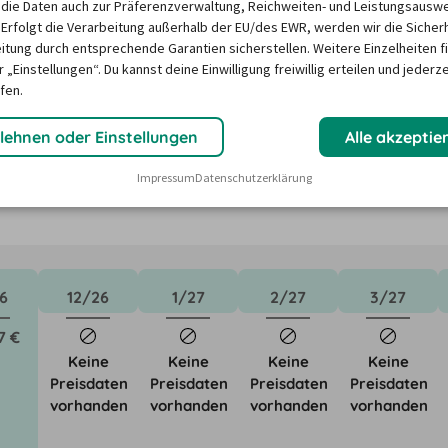
die Daten auch zur Präferenzverwaltung, Reichweiten- und Leistungsausw
 Erfolgt die Verarbeitung außerhalb der EU/des EWR, werden wir die Sicher
itung durch entsprechende Garantien sicherstellen. Weitere Einzelheiten f
sporter in Wernigerode?
 „Einstellungen“. Du kannst deine Einwilligung freiwillig erteilen und jederze
fen.
ktoren wie saisonale Nachfrage, Feiertage oder lokale 
lehnen oder Einstellungen
Alle akzeptie
Unser Mietwagen-Preisbarometer hilft immer, das 
Impressum
Datenschutzerklärung
n Mietwagen zu finden – versprochen!
6
12/26
1/27
2/27
3/27
7 €
Keine
Keine
Keine
Keine
Preisdaten
Preisdaten
Preisdaten
Preisdaten
vorhanden
vorhanden
vorhanden
vorhanden