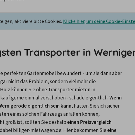
igen, aktiviere bitte Cookies.
Klicke hier, um deine Cookie-Einst
gsten Transporter in Wernige
ie perfekten Gartenmöbel bewundert - um sie dann aber 
l gar nicht das Problem, sondern vielmehr die 
 Holz können Sie ohne Transporter mieten in 
kauf gerne einmal verschoben - schade eigentlich. 
Wenn 
Wernigerode eigentlich sein kann
, hätten Sie sich sicher 
eten eines solchen Fahrzeugs anfallen können, 
t groß ist, sollten Sie deshalb 
einen Preisvergleich 
n dabei billiger-mietwagen.de: Hier bekommen Sie 
eine 