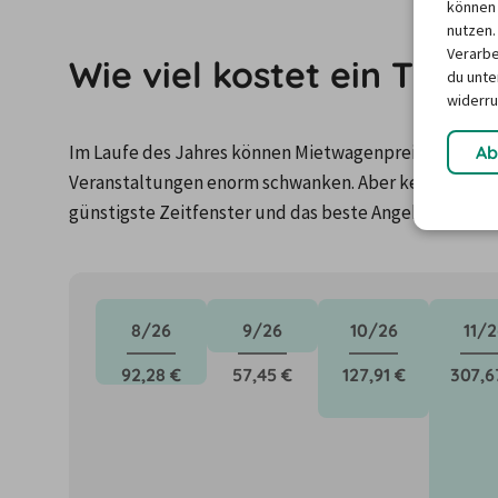
können 
nutzen.
Verarbe
Wie viel kostet ein Tran
du unter
widerru
Im Laufe des Jahres können Mietwagenpreise durch Fa
Ab
Veranstaltungen enorm schwanken. Aber keine Panik: 
günstigste Zeitfenster und das beste Angebot für de
8/26
9/26
10/26
11/2
92,28 €
57,45 €
127,91 €
307,6