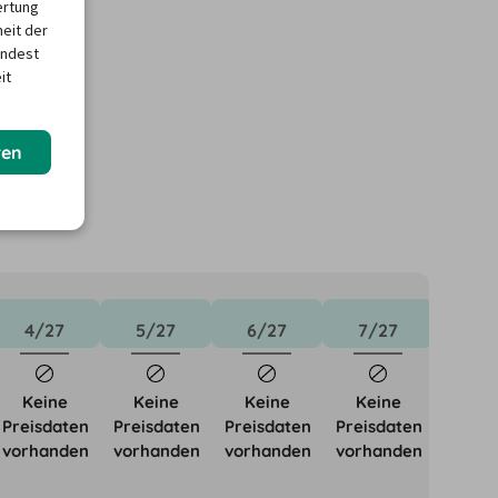
ertung
heit der
indest
it
ren
4/27
5/27
6/27
7/27
8/
101,4
Keine
Keine
Keine
Keine
Preisdaten
Preisdaten
Preisdaten
Preisdaten
vorhanden
vorhanden
vorhanden
vorhanden