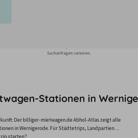
sieren auf dem Minimum Median-Suchpreis für die nächsten 12 Monate und k
Suchanfragen variieren.
etwagen-Stationen in Wernig
nft: Der billiger-mietwagen.de Abhol-Atlas zeigt alle 
onen in Wernigerode. Für Städtetrips, Landpartien…
trip starten?