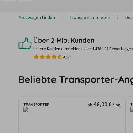
Mietwagen finden
Transporter mieten
Deu
Über 2 Mio. Kunden
Unsere Kunden empfehlen uns mit 438.108 Bewertungen
4,5
/
5
Beliebte Transporter-An
46,00 €
ab
TRANSPORTER
T
/Tag