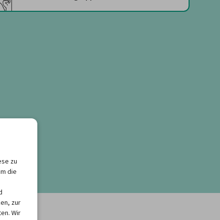
ese zu
um die
d
en, zur
en. Wir