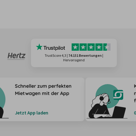
TrustScore 4,3
|
74.151 Bewertungen
|
Hervorragend
Schneller zum perfekten
Mietwagen mit der App
Jetzt App laden
0