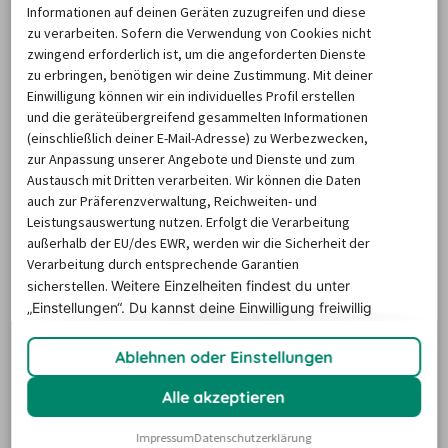
Informationen auf deinen Geräten zuzugreifen und diese
Bleiben Sie mit uns flexibel, wenn Sie einen 
zu verarbeiten. Sofern die Verwendung von Cookies nicht
Umzugswagen mieten: In Celle sind 
unsere Partner mit 
zwingend erforderlich ist, um die angeforderten Dienste
zu erbringen, benötigen wir deine Zustimmung. Mit deiner
mehreren Abholstationen
 vertreten. Wählen Sie aus 
Einwilligung können wir ein individuelles Profil erstellen
verschiedenen 
Autovermietungen
 in der Stadt oder 
und die geräteübergreifend gesammelten Informationen
Umgebung die 
passende Abholstation
 für Ihren Umzug 
(einschließlich deiner E-Mail-Adresse) zu Werbezwecken,
zur Anpassung unserer Angebote und Dienste und zum
aus.
Austausch mit Dritten verarbeiten. Wir können die Daten
auch zur Präferenzverwaltung, Reichweiten- und
Anbieter
Adresse
Leistungsauswertung nutzen. Erfolgt die Verarbeitung
außerhalb der EU/des EWR, werden wir die Sicherheit der
Braunschweiger Heerstraße 53, 29221 
Verarbeitung durch entsprechende Garantien
Enterprise
Celle
sicherstellen.
Weitere Einzelheiten findest du unter
„Einstellungen“. Du
kannst deine Einwilligung freiwillig
Braunschweiger Heerstraße 53, 29221 
erteilen und jederzeit
widerrufen.
AutoEurope
Celle
Ablehnen oder Einstellungen
Alle akzeptieren
Hinweis: 
Impressum
Datenschutzerklärung