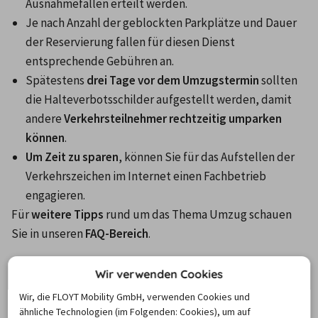
Ausnahmefällen erteilt werden.
Je nach Anzahl der geblockten Parkplätze und Dauer 
der Reservierung fallen für diesen Dienst 
entsprechende Gebühren an.
Spätestens 
drei Tage vor dem Umzugstermin
 sollten 
die Halteverbotsschilder aufgestellt werden, damit 
andere 
Verkehrsteilnehmer rechtzeitig umparken 
können
.
Um Zeit zu sparen
, können Sie für das Aufstellen der 
Verkehrszeichen im Internet einen Fachbetrieb 
engagieren.
Für 
weitere Tipps
 rund um das Thema Umzug schauen 
Sie in unseren 
FAQ-Bereich
.
LKW mieten in Celle: Die Mietstationen
Wir verwenden Cookies
unserer Partner vor Ort
Wir, die FLOYT Mobility GmbH, verwenden Cookies und
ähnliche Technologien (im Folgenden: Cookies), um auf