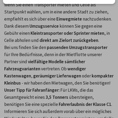
Wenn Sie einen Transporter mieten und Celle als 
Startpunkt wählen, um in eine andere Stadt zu ziehen, 
empfiehlt es sich über eine 
Einwegmiete
 nachzudenken. 
Dank diesem 
Umzugsservice
 können Sie gegen eine 
Gebühr einen 
Kleintransporter oder Sprinter mieten
, in 
Celle abholen und 
direkt am Zielort zurückgeben
.
Bei uns finden Sie den 
passenden Umzugstransporter
für Ihre Bedürfnisse, denn in der Mietflotte unserer 
Partner sind 
vielfältige Modelle sämtlicher 
Fahrzeugvarianten
 vertreten. Ob 
wendiger 
Kastenwagen
, 
geräumiger Lieferwagen
 oder 
kompakter 
Kleinbus
 - wir haben den Mietwagen, den Sie benötigen!
Unser Tipp für Fahranfänger:
 Für LKWs, die das 
Gesamtgewicht eines
 3,5 Tonners 
übersteigen, 
benötigen Sie eine spezielle 
Fahrerlaubnis der Klasse C1
. 
Informieren Sie sich außerdem vorab über ein mögliches 