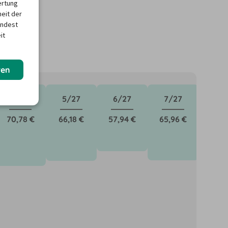
ertung
heit der
indest
it
ren
4/27
5/27
6/27
7/27
70,78 €
66,18 €
57,94 €
65,96 €