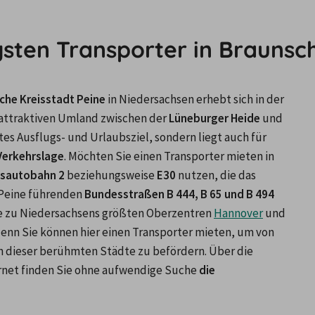
gsten Transporter in Braunsc
he Kreisstadt Peine
 in Niedersachsen erhebt sich in der 
 attraktiven Umland zwischen der 
Lüneburger Heide
 und 
ebtes Ausflugs- und Urlaubsziel, sondern liegt auch für 
Verkehrslage
. Möchten Sie einen Transporter mieten in 
sautobahn 2
 beziehungsweise 
E30
 nutzen, die das 
 Peine führenden 
Bundesstraßen B 444, B 65 und B 494
he zu Niedersachsens größten Oberzentren 
Hannover
 und 
 denn Sie können hier einen Transporter mieten, um von 
Peine Ihr Transportgut auf direktem Weg in die Region dieser berühmten Städte zu befördern. Über die 
ernet finden Sie ohne aufwendige Suche 
die 