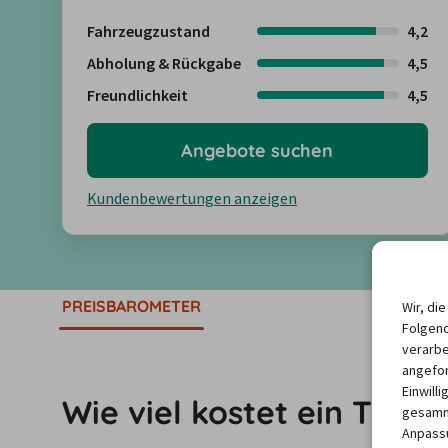
Fahrzeugzustand
4,2
Abholung & Rückgabe
4,5
Freundlichkeit
4,5
Angebote suchen
Kundenbewertungen anzeigen
PREISBAROMETER
Wir, di
Folgend
verarbe
angefor
Einwill
Wie viel kostet ein Trans
gesamme
Anpassu