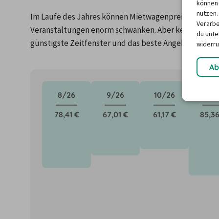
können 
nutzen.
Im Laufe des Jahres können Mietwagenpreise durch Fa
Verarbe
Veranstaltungen enorm schwanken. Aber keine Panik: 
du unter
günstigste Zeitfenster und das beste Angebot für de
widerru
Ab
8/26
9/26
10/26
11/2
78,41 €
67,01 €
61,17 €
85,36