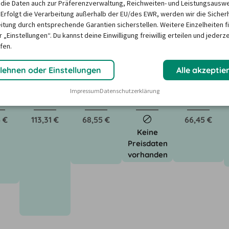
die Daten auch zur Präferenzverwaltung, Reichweiten- und Leistungsausw
 Erfolgt die Verarbeitung außerhalb der EU/des EWR, werden wir die Sicher
ktoren wie saisonale Nachfrage, Feiertage oder lokale 
itung durch entsprechende Garantien sicherstellen. Weitere Einzelheiten f
Unser Mietwagen-Preisbarometer hilft immer, das 
 „Einstellungen“. Du kannst deine Einwilligung freiwillig erteilen und jederze
n Mietwagen zu finden – versprochen!
fen.
lehnen oder Einstellungen
Alle akzeptie
Impressum
Datenschutzerklärung
6
12/26
1/27
2/27
3/27
 €
113,31 €
68,55 €
66,45 €
Keine
Preisdaten
vorhanden