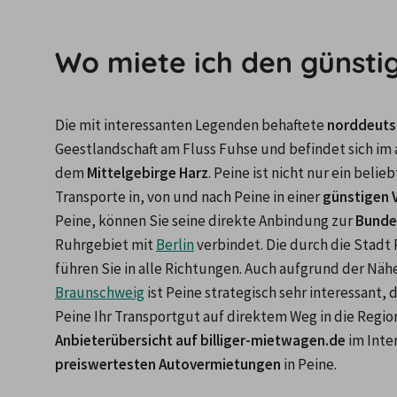
Wo miete ich den günsti
Die mit interessanten Legenden behaftete 
norddeutsc
Geestlandschaft am Fluss Fuhse und befindet sich im
dem 
Mittelgebirge Harz
. Peine ist nicht nur ein beli
Transporte in, von und nach Peine in einer 
günstigen 
Peine, können Sie seine direkte Anbindung zur 
Bunde
Ruhrgebiet mit 
Berlin
 verbindet. Die durch die Stadt
führen Sie in alle Richtungen. Auch aufgrund der Nä
Braunschweig
 ist Peine strategisch sehr interessant,
Anbieterübersicht auf billiger-mietwagen.de
 im Int
preiswertesten Autovermietungen
 in Peine.