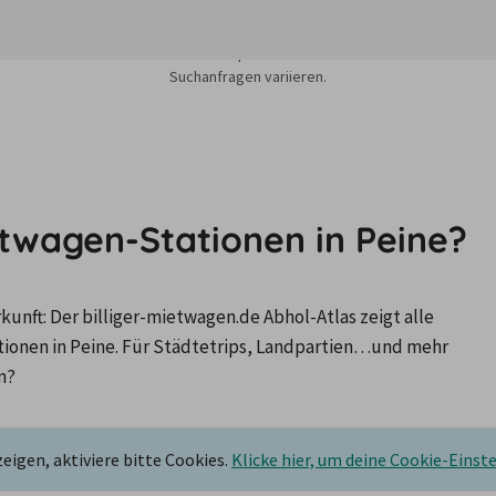
sieren auf dem Minimum Median-Suchpreis für die nächsten 12 Monate und k
Suchanfragen variieren.
etwagen-Stationen in Peine?
nft: Der billiger-mietwagen.de Abhol-Atlas zeigt alle 
nen in Peine. Für Städtetrips, Landpartien…und mehr 
n?
igen, aktiviere bitte Cookies.
Klicke hier, um deine Cookie-Einst