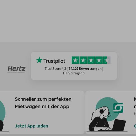
TrustScore 4,3
|
74.127 Bewertungen
|
Hervorragend
Schneller zum perfekten
Mietwagen mit der App
Jetzt App laden
0