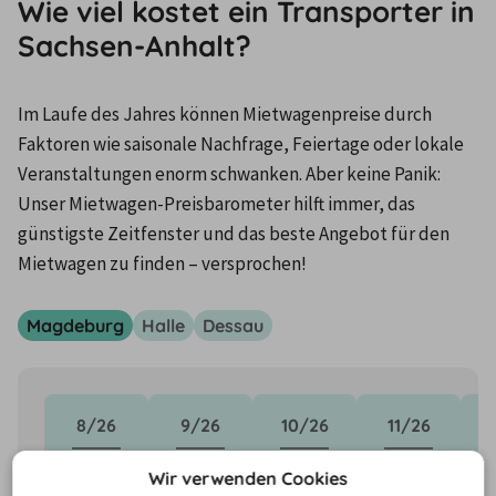
Wie viel kostet ein Transporter in
Sachsen-Anhalt?
Im Laufe des Jahres können Mietwagenpreise durch 
Faktoren wie saisonale Nachfrage, Feiertage oder lokale 
Veranstaltungen enorm schwanken. Aber keine Panik: 
Unser Mietwagen-Preisbarometer hilft immer, das 
günstigste Zeitfenster und das beste Angebot für den 
Mietwagen zu finden – versprochen!
Magdeburg
Halle
Dessau
8/26
9/26
10/26
11/26
67,46 €
64,17 €
74,66 €
82,73 €
9
Wir verwenden Cookies