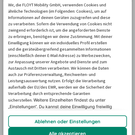
Wir, die FLOYT Mobility GmbH, verwenden Cookies und
ähnliche Technologien (im Folgenden: Cookies), um auf
Informationen auf deinen Geräten zuzugreifen und diese
zu verarbeiten. Sofern die Verwendung von Cookies nicht
zwingend erforderlich ist, um die angeforderten Dienste
zu erbringen, benötigen wir deine Zustimmung. Mit deiner
Einwilligung können wir ein individuelles Profil erstellen
und die geräteübergreifend gesammelten Informationen
(einschließlich deiner E-Mail-Adresse) zu Werbezwecken,
zur Anpassung unserer Angebote und Dienste und zum
Austausch mit Dritten verarbeiten. Wir können die Daten
auch zur Präferenzverwaltung, Reichweiten- und
Leistungsauswertung nutzen. Erfolgt die Verarbeitung
außerhalb der EU/des EWR, werden wir die Sicherheit der
Verarbeitung durch entsprechende Garantien
Die Preise basieren auf dem Minimum Median-Suchpreis für die
nächsten 12 Monate und können für neue Suchanfragen variieren.
sicherstellen.
Weitere Einzelheiten findest du unter
„Einstellungen“. Du
kannst deine Einwilligung freiwillig
erteilen und jederzeit
widerrufen.
LKW mieten Sachsen-Anhalt
Ablehnen oder Einstellungen
Alle akzeptieren