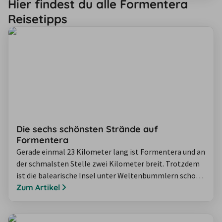
Hier findest du alle Formentera
als Basis für meinen zweiwöchigen Urlaub ausgesucht,
Reisetipps
um mit dem Mietwagen Tagesausflüge zu unternehmen
und die Provinz Cádiz auf…
Die sechs schönsten Strände auf
Formentera
Gerade einmal 23 Kilometer lang ist Formentera und an
der schmalsten Stelle zwei Kilometer breit. Trotzdem
ist die balearische Insel unter Weltenbummlern schon
lange kein Geheimtipp mehr. Im Gegensatz zur
Zum Artikel
Nachbarinsel Ibiza geht es hier allerdings deutlich
gelassener zu. Das mag vor allem an den weißen,