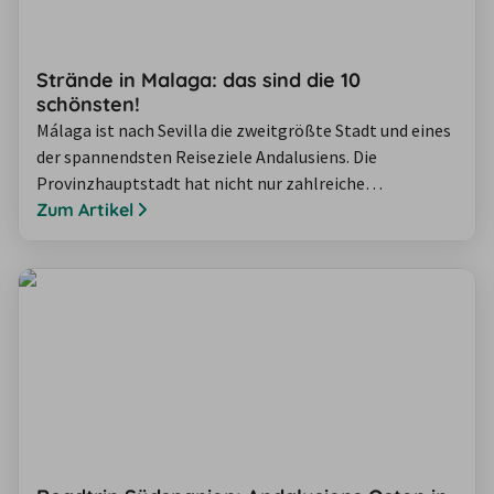
Strände in Malaga: das sind die 10
schönsten!
Málaga ist nach Sevilla die zweitgrößte Stadt und eines
der spannendsten Reiseziele Andalusiens. Die
Provinzhauptstadt hat nicht nur zahlreiche
Sehenswürdigkeiten für Kultur-Fans zu bieten – dank
Zum Artikel
des angenehmen Mittelmeerklimas sind die Stadt und
ihre Strände auch ein tolles Urlaubsziel für
Sonnenanbeter. La Malagueta ist derder bekannteste
Strand in Málaga – allerdings ist die Auswahl an…