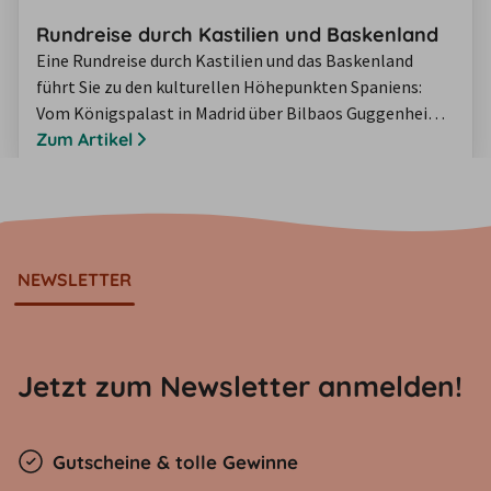
Rundreise durch Kastilien und Baskenland
Eine Rundreise durch Kastilien und das Baskenland
führt Sie zu den kulturellen Höhepunkten Spaniens:
Vom Königspalast in Madrid über Bilbaos Guggenheim-
Museum bis hin ins Herz des Weinanbaugebiets Rioja
Zum Artikel
kommen Sie auf Ihrer Reise an den mitunter
sehenswertesten Ecken des Landes vorbei. Ob mit
Mietwagen, Camper oder Motorrad – am besten reisen
Sie unabhängig. Auf diese Weise können Sie die grüne…
NEWSLETTER
Jetzt zum Newsletter anmelden!
Gutscheine & tolle Gewinne