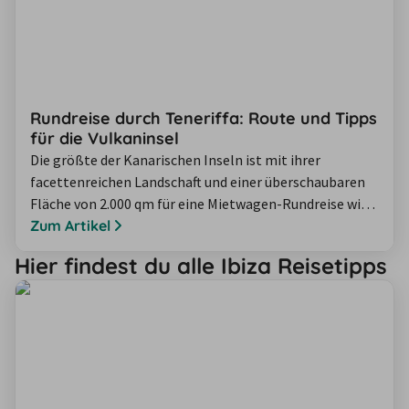
Rundreise durch Teneriffa: Route und Tipps
für die Vulkaninsel
Die größte der Kanarischen Inseln ist mit ihrer
facettenreichen Landschaft und einer überschaubaren
Fläche von 2.000 qm für eine Mietwagen-Rundreise wie
geschaffen. Wir stellen Ihnen eine einwöchige Route
Zum Artikel
vor, die sich wunderbar im Rahmen eines längeren
Hier findest du alle Ibiza Reisetipps
Aufenthalts oder während einem spontanen Kurztrip
bewerkstelligen lässt. Es erwarten Sie auf dieser
Teneriffa-Rundreise tolle Küstenabschnitte,…