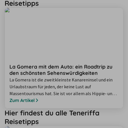
Reisetipps
Küste die Seele baumeln lassen. Wir zeigen Ihnen die
acht schönsten Menorca-Strände für entspannte…
La Gomera mit dem Auto: ein Roadtrip zu
den schönsten Sehenswürdigkeiten
La Gomera ist die zweitkleinste Kanareninsel und ein
Urlaubstraum für jeden, der keine Lust auf
Massentourismus hat. Sie ist vor allem als Hippie- und
Aussteiger-Insel bekannt – und das zurecht. Hier
Zum Artikel
scheint die Zeit nämlich still zu stehen und wir konnten
Hier findest du alle Teneriffa
unsere Akkus einmal voll aufladen. Wir haben La
Reisetipps
Gomera mit dem Auto erkundet, da viele der Ziele nur
schlecht mit den öffentlichen…