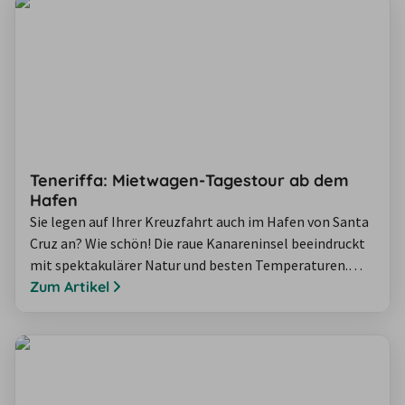
Teneriffa: Mietwagen-Tagestour ab dem
Hafen
Sie legen auf Ihrer Kreuzfahrt auch im Hafen von Santa
Cruz an? Wie schön! Die raue Kanareninsel beeindruckt
mit spektakulärer Natur und besten Temperaturen.
Damit Sie während Ihres Landgangs ganz stressfrei
Zum Artikel
möglichst viel entdecken, haben wir Ihnen eine kleine
Tagestour mit dem Mietwagen zusammengestellt. Das
Schiff legt an, der Steg wird hinuntergelassen und Sie
dürfen Sich für einen Tag die…