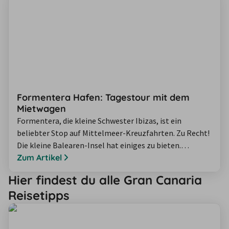
breiten Stränden mit Karibik-Flair liegen, an denen es
sich besonders gut entspannen lässt.…
Formentera Hafen: Tagestour mit dem
Mietwagen
Formentera, die kleine Schwester Ibizas, ist ein
beliebter Stop auf Mittelmeer-Kreuzfahrten. Zu Recht!
Die kleine Balearen-Insel hat einiges zu bieten.
Traumstrände, wilde Klippen und spektakuläre
Zum Artikel
Aussichten – was will man mehr? Pluspunkt: Die Insel
Hier findest du alle Gran Canaria
ist so klein, dass sie sich mit dem Mietwagen
Reisetipps
problemlos an einem Tag erkunden lässt. Egal, ob Sie
Formentera während einer Kreuzfahrt besuchen oder…