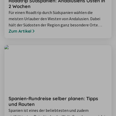
Roadtrip Südspanien: Andalusiens Osten in
2 Wochen
Für einen Roadtrip durch Südspanien wählen die
meisten Urlauber den Westen von Andalusien. Dabei
hält der Südosten der Region ganz besondere Orte
bereit – von maurischer und islamischer Architektur
Zum Artikel
über ursprüngliche Strände bis hin zu der einzigen
Wüste Europas. Neugierig geworden? Dann kommen Sie
mit uns auf eine zweiwöchige Rundreise durch
Andalusien.
Spanien-Rundreise selber planen: Tipps
und Routen
Spanien ist eines der beliebtesten und zudem