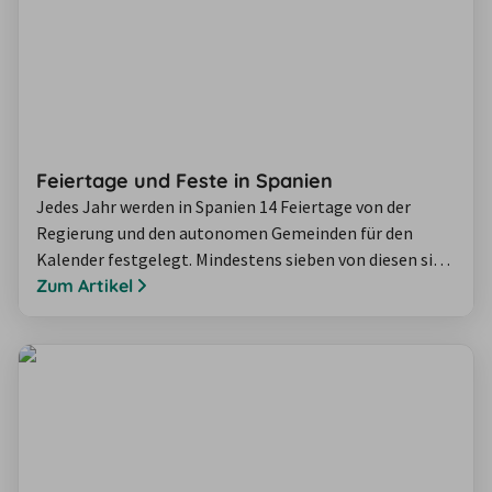
Feiertage und Feste in Spanien
Jedes Jahr werden in Spanien 14 Feiertage von der
Regierung und den autonomen Gemeinden für den
Kalender festgelegt. Mindestens sieben von diesen sind
arbeitsfrei. Neben den gesetzlichen Feiertagen hat in
Zum Artikel
Spanien jede Region und jeder Ort noch eigene
Feiertage und Feste. Dabei sind die Spanier sehr flexibel:
Fallen Allerheiligen und der Tag der Verfassung
beispielsweise auf einen Sonntag, wird…