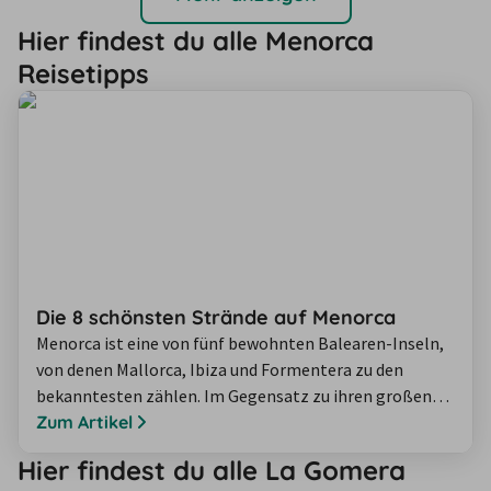
entkommen, wird mit idyllischen Plätzen belohnt, die
Hier findest du alle Menorca
man streckenweise sogar fast für sich…
Reisetipps
Die 8 schönsten Strände auf Menorca
Menorca ist eine von fünf bewohnten Balearen-Inseln,
von denen Mallorca, Ibiza und Formentera zu den
bekanntesten zählen. Im Gegensatz zu ihren großen
Geschwistern bleibt die Insel bisher von großen
Zum Artikel
Touristenströmen verschont. Hier können Sie daher
Hier findest du alle La Gomera
noch in aller Ruhe an der rund 216 Kilometer langen