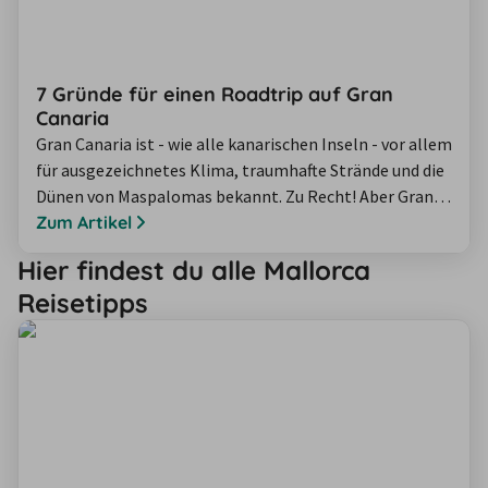
7 Gründe für einen Roadtrip auf Gran
Canaria
Gran Canaria ist - wie alle kanarischen Inseln - vor allem
für ausgezeichnetes Klima, traumhafte Strände und die
Dünen von Maspalomas bekannt. Zu Recht! Aber Gran
Canaria hat noch einiges mehr zu bieten. Mit einem
Zum Artikel
Mietwagen lernt man wunderschöne und überraschende
Hier findest du alle Mallorca
Seiten der Insel kennen. 7 Urlaubstipps für Gran
Reisetipps
Canaria, die Sie garantiert von einem Roadtrip
überzeugen.