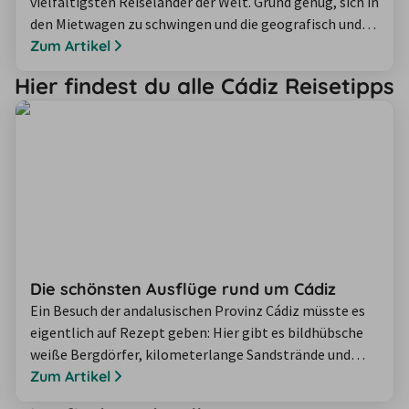
vielfältigsten Reiseländer der Welt. Grund genug, sich in
den Mietwagen zu schwingen und die geografisch und
kulturell unterschiedlichen Regionen auf eigene Faust
Zum Artikel
zu erkunden. Wir geben Tipps, wie Sie Ihre Spanien-
Hier findest du alle Cádiz Reisetipps
Rundreise ganz einfach selber planen und stellen Ihnen
die schönsten Auto-Routen auf dem spanischen
Festland vor.
Die schönsten Ausflüge rund um Cádiz
Ein Besuch der andalusischen Provinz Cádiz müsste es
eigentlich auf Rezept geben: Hier gibt es bildhübsche
weiße Bergdörfer, kilometerlange Sandstrände und
eine gleichnamige Hauptstadt, in der die Sonne stärker
Zum Artikel
zu strahlen scheint als anderswo. Letztere habe ich mir