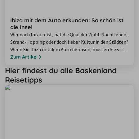
Ibiza mit dem Auto erkunden: So schön ist
die Insel
Wer nach Ibiza reist, hat die Qual der Wahl: Nachtleben,
Strand-Hopping oder doch lieber Kultur in den Städten?
Wenn Sie Ibiza mit dem Auto bereisen, müssen Sie sich
gar nicht entscheiden, sondern können in drei Tagen die
Zum Artikel
schönsten Orte der Insel entdecken. Wir stellen Ihnen
Hier findest du alle Baskenland
bekannte Sehenswürdigkeiten und Insider-Tipps vor, die
Reisetipps
Ihnen bei einer gewöhnlichen Ibiza-Pauschalreise
vielleicht entgehen…