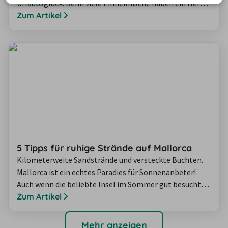
Urlaubsglück. Denn viele Einheimische haben ein Herz
für Tiere – was sich beispielsweise daran zeigt, dass in
Zum Artikel
Restaurants und Cafés bei sommerlichen
Temperaturen immer auch ein Wassernapf fürdie
Fellnasen bereit steht.
5 Tipps für ruhige Strände auf Mallorca
Kilometerweite Sandstrände und versteckte Buchten.
Mallorca ist ein echtes Paradies für Sonnenanbeter!
Auch wenn die beliebte Insel im Sommer gut besucht
ist, gibt es sie glücklicherweise immer noch: traumhafte
Zum Artikel
Orte am Wasser abseits der großen Hotspots. Wer
bereit ist, den ausgetretenen Pfaden ein Stück zu
Mehr anzeigen