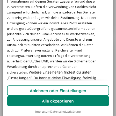
coolsten Highlights
Informationen auf deinen Geräten zuzugreifen und diese
zu verarbeiten. Sofern die Verwendung von Cookies nicht
Wir übertreiben nicht, wenn wir behaupten, dass
zwingend erforderlich ist, um die angeforderten Dienste
Mallorca immer eine Reise wert ist. Nicht nur im
zu erbringen, benötigen wir deine Zustimmung. Mit deiner
Sommer oder in der beliebten Nebensaison. Nein, auch
Einwilligung können wir ein individuelles Profil erstellen
im Winter ist Mallorca eines unserer liebsten Reiseziele.
Zum Artikel
und die geräteübergreifend gesammelten Informationen
Besonders, weil die Insel gerade dann perfekt für eine
(einschließlich deiner E-Mail-Adresse) zu Werbezwecken,
Rundreise mit dem Mietwagen ist. Wir zeigen dir auf
zur Anpassung unserer Angebote und Dienste und zum
unserem winterlichen Roadtrip durch Mallorca die
Austausch mit Dritten verarbeiten. Wir können die Daten
auch zur Präferenzverwaltung, Reichweiten- und
coolsten Highlights in der kühlen…
Leistungsauswertung nutzen. Erfolgt die Verarbeitung
außerhalb der EU/des EWR, werden wir die Sicherheit der
Verarbeitung durch entsprechende Garantien
sicherstellen.
Weitere Einzelheiten findest du unter
„Einstellungen“. Du
kannst deine Einwilligung freiwillig
erteilen und jederzeit
widerrufen.
Ablehnen oder Einstellungen
8 Tipps für einen Urlaub mit Hund auf
Mallorca
Alle akzeptieren
Nicht nur bei Zweibeinern ist die größte Baleareninsel
sehr beliebt, auch Vierbeiner finden auf Mallorca ihr
Impressum
Datenschutzerklärung