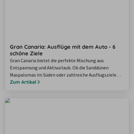
Gran Canaria: Ausflüge mit dem Auto - 6
schöne Ziele
Gran Canaria bietet die perfekte Mischung aus
Entspannung und Aktivurlaub. Ob die Sanddünen
Maspalomas im Süden oder zahlreiche Ausflugsziele
und Wanderungen in der Bergregion – hier ist für jeden
Zum Artikel
etwas dabei. Die Insel ist prädestiniert für Ausflüge mit
dem Auto, denn einige der Sehenswürdigkeiten
erreichen Sie sich nur schwer oder gar nicht mit
öffentlichen Verkehrsmitteln. Wir haben für Sie…