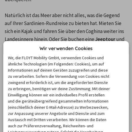
Natürlich ist das Meer aber nicht alles, was die Gegend 
auf Ihrer Sardinien-Rundreise zu bieten hat. Mieten Sie 
sich ein Kajak und fahren Sie über den Coghina weiter ins 
Landesinnere hinein. Oder Sie buchen eine 
Jeeptour
 und 
entdecken felsige Klippen und abenteuerliche Routen 
Wir verwenden Cookies
durch Berge und Täler.

Wir, die FLOYT Mobility GmbH, verwenden Cookies und
ähnliche Technologien (im Folgenden: Cookies), um auf
Informationen auf deinen Geräten zuzugreifen und diese
zu verarbeiten. Sofern die Verwendung von Cookies nicht
8. Isola Rossa
zwingend erforderlich ist, um die angeforderten Dienste
zu erbringen, benötigen wir deine Zustimmung. Mit deiner
Einwilligung können wir ein individuelles Profil erstellen
Wenn es Sie nun doch wieder ans Meer zieht, sollten Sie 
und die geräteübergreifend gesammelten Informationen
(einschließlich deiner E-Mail-Adresse) zu Werbezwecken,
auf Ihrer Rundreise durch Sardinien die Isola Rossa 
zur Anpassung unserer Angebote und Dienste und zum
ansteuern. Die Stadt trägt ihren Namen wegen der nahe 
Austausch mit Dritten verarbeiten. Wir können die Daten
gelegenen Insel aus roten Steinen. Der mittelalterliche 
auch zur Präferenzverwaltung, Reichweiten- und
Aragon-Turm
 trägt viel zu der bezaubernden Atmosphäre 