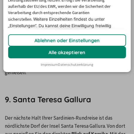
Leistungsauswertung nutzen. Erfolgt die Verarbeitung
außerhalb der EU/des EWR, werden wir die Sicherheit der
des alten Fischerdorfes bei. Bewundern Sie bei 
Verarbeitung durch entsprechende Garantien
Sonnenuntergang die wunderschöne Küste mit den 
sicherstellen.
Weitere Einzelheiten findest du unter
rötlich-gelben Granitsteinen.

„Einstellungen“. Du
kannst deine Einwilligung freiwillig
erteilen und jederzeit
widerrufen.
Wer im Urlaub ein bisschen Action mag, wird sich über das 
Ablehnen oder Einstellungen
Surf-Angebot
 hier freuen. Der 
Sandstrand La Marinedda
Alle akzeptieren
ist bei Kitesurfern sehr beliebt. Aber auch Badeurlauber 
werden das klare Wasser und den weißen Sand sicher 
Impressum
Datenschutzerklärung
genießen.

9. Santa Teresa Gallura
Der nächste Halt Ihrer Sardinien-Rundreise ist das 
nördlichste Dorf der Insel Santa Teresa Gallura. Von dort 