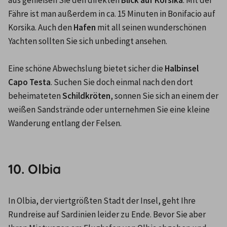
aus genießen Sie den direkten 
Blick auf Korsika
. Mit der 
Fähre ist man außerdem in ca. 15 Minuten in Bonifacio auf 
Korsika. Auch den 
Hafen
 mit all seinen wunderschönen 
Yachten sollten Sie sich unbedingt ansehen.

Eine schöne Abwechslung bietet sicher die 
Halbinsel 
Capo Testa
. Suchen Sie doch einmal nach den dort 
beheimateten 
Schildkröten
, sonnen Sie sich an einem der 
weißen Sandstrände oder unternehmen Sie eine kleine 
Wanderung entlang der Felsen.

10. Olbia
In Olbia, der viertgrößten Stadt der Insel, geht Ihre 
Rundreise auf Sardinien leider zu Ende. Bevor Sie aber 