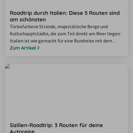
Roadtrip durch Italien: Diese 5 Routen sind
am schönsten
Türkisfarbene Strände, majestätische Berge und
Kulturhauptstädte, die zum Teil direkt am Meer liegen:
Italien ist wie gemacht für eine Rundreise mit dem
Mietwagen. Wir stellen Ihnen fünf Routen für den
Zum Artikel
perfekten Roadtrip durch Italien vor – egal ob Sie nur 10
Tage unterwegs sein möchten oder direkt vier Wochen.
Sizilien-Roadtrip: 3 Routen für deine
Autoreise