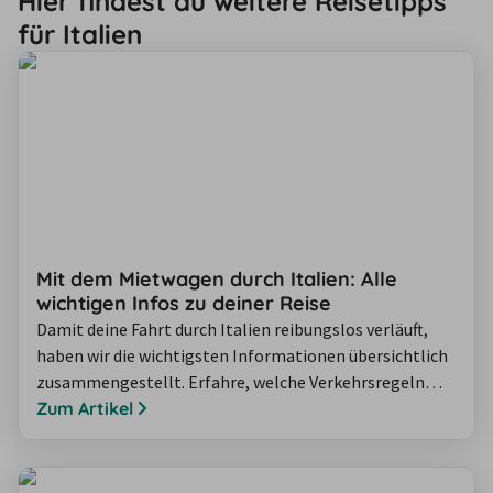
Hier findest du weitere Reisetipps
für Italien
Mit dem Mietwagen durch Italien: Alle
wichtigen Infos zu deiner Reise
Damit deine Fahrt durch Italien reibungslos verläuft,
haben wir die wichtigsten Informationen übersichtlich
zusammengestellt. Erfahre, welche Verkehrsregeln
gelten, wie Mautsysteme funktionieren, worauf du bei
Zum Artikel
der Anreise und beim Parken achten solltest und welche
Besonderheiten es in Städten wie Venedig und Verona
gibt. In unserem Ratgeber erhältst du praktische