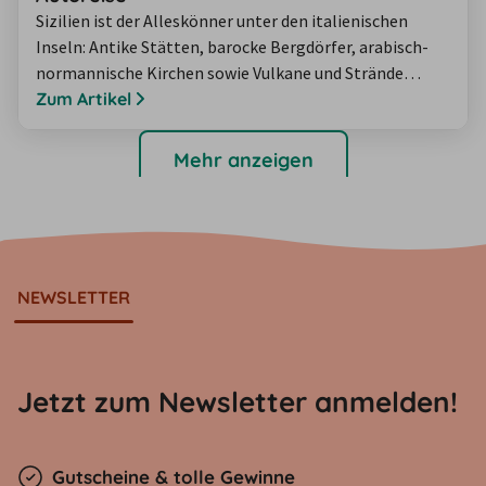
Sizilien ist der Alleskönner unter den italienischen
Inseln: Antike Stätten, barocke Bergdörfer, arabisch-
normannische Kirchen sowie Vulkane und Strände
stehen auf dem Programm. Aber wo ist es am
Zum Artikel
schönsten auf Sizilien? Und wie viel Zeit braucht man
eigentlich, um einmal die Insel zu umfahren? Wir haben
Mehr anzeigen
für Sie drei Sizilien-Roadtrips über die Insel
zusammengestellt, die von ein bis zwei Wochen…
NEWSLETTER
Jetzt zum Newsletter anmelden!
Gutscheine & tolle Gewinne