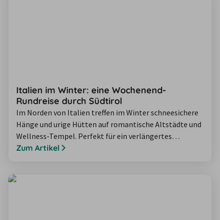
Hinweise, die dir helfen,…
Italien im Winter: eine Wochenend-
Rundreise durch Südtirol
Im Norden von Italien treffen im Winter schneesichere
Hänge und urige Hütten auf romantische Altstädte und
Wellness-Tempel. Perfekt für ein verlängertes
Wintertraum-Wochenende mit dem Mietwagen! Wir
Zum Artikel
haben für Sie eine Route zusammengestellt, die im
romantischen Verona startet und Sie bis nach Südtirol
in die majestätischen Dolomiten führt. Wir versprechen
Ihnen: Dieser Roadtrip wird…