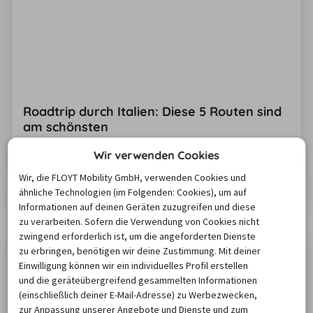
Roadtrip durch Italien: Diese 5 Routen sind
am schönsten
Türkisfarbene Strände, majestätische Berge und
Wir verwenden Cookies
Kulturhauptstädte, die zum Teil direkt am Meer liegen:
Italien ist wie gemacht für eine Rundreise mit dem
Wir, die FLOYT Mobility GmbH, verwenden Cookies und
ähnliche Technologien (im Folgenden: Cookies), um auf
Mietwagen. Wir stellen Ihnen fünf Routen für den
Zum Artikel
Informationen auf deinen Geräten zuzugreifen und diese
perfekten Roadtrip durch Italien vor – egal ob Sie nur 10
zu verarbeiten. Sofern die Verwendung von Cookies nicht
Tage unterwegs sein möchten oder direkt vier Wochen.
zwingend erforderlich ist, um die angeforderten Dienste
zu erbringen, benötigen wir deine Zustimmung. Mit deiner
Einwilligung können wir ein individuelles Profil erstellen
und die geräteübergreifend gesammelten Informationen
(einschließlich deiner E-Mail-Adresse) zu Werbezwecken,
zur Anpassung unserer Angebote und Dienste und zum