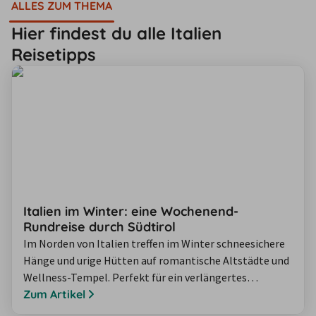
ALLES ZUM THEMA
Hier findest du alle Italien
Reisetipps
Italien im Winter: eine Wochenend-
Rundreise durch Südtirol
Im Norden von Italien treffen im Winter schneesichere
Hänge und urige Hütten auf romantische Altstädte und
Wellness-Tempel. Perfekt für ein verlängertes
Wintertraum-Wochenende mit dem Mietwagen! Wir
Zum Artikel
haben für Sie eine Route zusammengestellt, die im