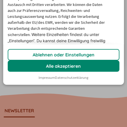
Austausch mit Dritten verarbeiten. Wir können die Daten
auch zur Präferenzverwaltung, Reichweiten- und
Leistungsauswertung nutzen. Erfolgt die Verarbeitung
außerhalb der EU/des EWR, werden wir die Sicherheit der
Sizilien-Roadtrip: 3 Routen für deine
Verarbeitung durch entsprechende Garantien
Autoreise
sicherstellen.
Weitere Einzelheiten findest du unter
Sizilien ist der Alleskönner unter den italienischen
„Einstellungen“. Du
kannst deine Einwilligung freiwillig
Inseln: Antike Stätten, barocke Bergdörfer, arabisch-
erteilen und jederzeit
widerrufen.
normannische Kirchen sowie Vulkane und Strände
Ablehnen oder Einstellungen
stehen auf dem Programm. Aber wo ist es am
Zum Artikel
schönsten auf Sizilien? Und wie viel Zeit braucht man
Alle akzeptieren
eigentlich, um einmal die Insel zu umfahren? Wir haben
Mehr anzeigen
Impressum
Datenschutzerklärung
für Sie drei Sizilien-Roadtrips über die Insel
zusammengestellt, die von ein bis zwei Wochen…
NEWSLETTER