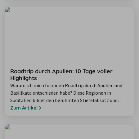
romantischen Verona startet und Sie bis nach Südtirol
in die majestätischen Dolomiten führt. Wir versprechen
Ihnen: Dieser Roadtrip wird…
Roadtrip durch Apulien: 10 Tage voller
Highlights
Warum ich mich für einen Roadtrip durch Apulien und
Basilikata entschieden habe? Diese Regionen in
Süditalien bildet den berühmten Stiefelabsatz und
zählen zu den ältesten Kulturlandschaften Europas.
Zum Artikel
Naturbelassene Strände, UNESCO-Stätten und
italienische Gelassenheit prägen die Gegend und eignen
sich wunderbar für eine Rundreise. Ich war im Oktober
10 Tage in Apulien und Basilikata unterwegs und…