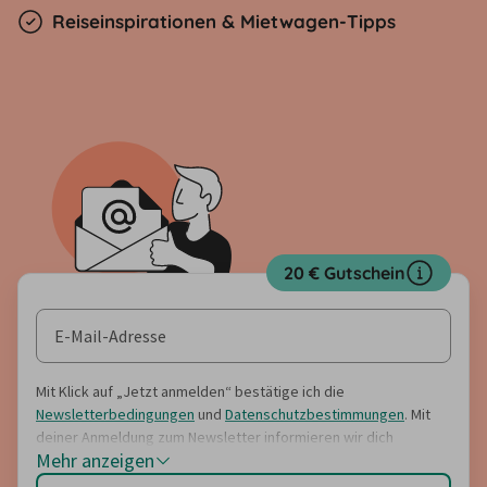
Reiseinspirationen & Mietwagen-Tipps
20 € Gutschein
Mit Klick auf „Jetzt anmelden“ bestätige ich die
Newsletterbedingungen
und
Datenschutzbestimmungen
. Mit
deiner Anmeldung zum Newsletter informieren wir dich
Mehr anzeigen
regelmäßig über (Rabatt-)Angebote, Umfragen, Gewinnspiele
sowie Reise- und Servicetipps und Neuerungen auf unseren