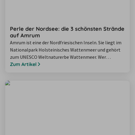
Perle der Nordsee: die 3 schönsten Strände
auf Amrum
Amrum ist eine der Nordfriesischen Inseln. Sie liegt im
Nationalpark Holsteinisches Wattenmeer und gehört
zum UNESCO Weltnaturerbe Wattenmeer. Wer
Erholung und Entspannung sucht, ist auf Amrum genau
Zum Artikel
richtig – hier können Sie eins mit sich selbst und der
Natur werden! Für die ideale Entspannung zeigen wir
Ihnen die schönsten Strände auf Amrum.