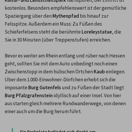
kostenlos. Besonders empfehlenswert ist der gemütliche 
Spaziergang über den
 Mythenpfad
 bis hinauf zur 
Felsspitze. Außerdem ein Muss: Zu Füßen des 
Schieferfelsens steht die berühmte 
Loreleystatue
, die 
Sie in 30 Minuten (über Treppenstufen) erreichen.  

Bevor es weiter am Rhein entlang und rüber nach Hessen 
geht, sollten Sie mit dem Auto unbedingt noch einen 
Zwischenstopp in dem hübschen Örtchen 
Kaub
 einlegen. 
Über dem 1.000-Einwohner-Dörfchen erhebt sich die 
imposante 
Burg Gutenfels
 und zu Füßen der Stadt liegt 
Burg Pfalzgrafenstein
 idyllisch auf einer Insel. Von hier 
aus starten gleich mehrere Rundwanderwege, von denen 
einer auch um die Burg herum führt. 

Ein Parkplatz befindet sich direkt am 