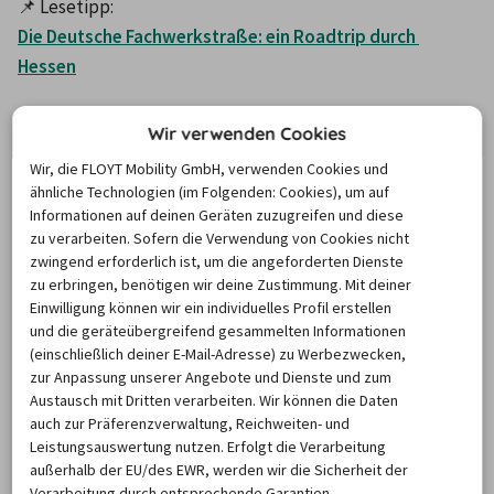
📌 Lesetipp: 
Die Deutsche Fachwerkstraße: ein Roadtrip durch 
Hessen
Auch die Landeshauptstadt von Rheinland-Pfalz ist einen 
Wir verwenden Cookies
Besuch wert. Zu einem Städtetrip nach Mainz gehört 
Wir, die FLOYT Mobility GmbH, verwenden Cookies und
natürlich ein 
Besuch des Mainzer Doms
. Vorbild für das 
ähnliche Technologien (im Folgenden: Cookies), um auf
Wahrzeichen der Stadt war kein geringeres Gebäude als 
Informationen auf deinen Geräten zuzugreifen und diese
zu verarbeiten. Sofern die Verwendung von Cookies nicht
der Petersdom in Rom. Auf der Suche nach einem 
zwingend erforderlich ist, um die angeforderten Dienste
besonderen Accessoire? Im 
ZDF-Shop
 gibt es für 
zu erbringen, benötigen wir deine Zustimmung. Mit deiner
Mainzelmännchen-Fans Mitbringsel für jede Lebenlage. 

Einwilligung können wir ein individuelles Profil erstellen
und die geräteübergreifend gesammelten Informationen
(einschließlich deiner E-Mail-Adresse) zu Werbezwecken,
zur Anpassung unserer Angebote und Dienste und zum
Sowohl in Wiesbaden als auch in Mainz 
Austausch mit Dritten verarbeiten. Wir können die Daten
können Sie stressfrei auf einem der 
auch zur Präferenzverwaltung, Reichweiten- und
kostenlosen Park-and-Ride-Plätze im 
Leistungsauswertung nutzen. Erfolgt die Verarbeitung
Stadtgürtel parken und mit Öffentlichen 
außerhalb der EU/des EWR, werden wir die Sicherheit der
Verkehrsmitteln ins Zentrum fahren. In Mainz 
Verarbeitung durch entsprechende Garantien