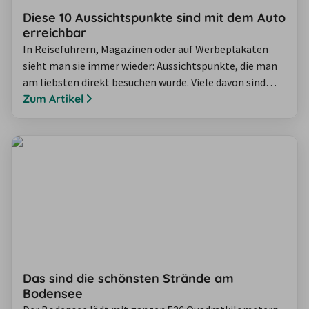
Diese 10 Aussichtspunkte sind mit dem Auto
erreichbar
In Reiseführern, Magazinen oder auf Werbeplakaten
sieht man sie immer wieder: Aussichtspunkte, die man
am liebsten direkt besuchen würde. Viele davon sind
allerdings nur durch eine längere Wanderung zu
Zum Artikel
erreichen und nicht immer ganz barrierefrei. Wir zeigen
Ihnen 10 schöne Aussichtspunkte, die mit dem Auto
erreichbar sind. Für einige davon müssen Sie nicht
einmal aus dem Fahrzeug steigen.
Das sind die schönsten Strände am
Bodensee