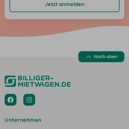
Jetzt anmelden
Portalen. Der Erhalt des Newsletters ist kostenlos und
unverbindlich. Eine Abmeldung ist über den Link am Ende jedes
Newsletters jederzeit möglich. Nach Eingabe der E-Mail-
Adresse erhältst du eine E-Mail mit einem Bestätigungslink.
Nach Klick des Bestätigungslinks erhältst du eine zweite E-Mail
mit dem Rabatt-Gutscheincode.
Nach oben
Unternehmen