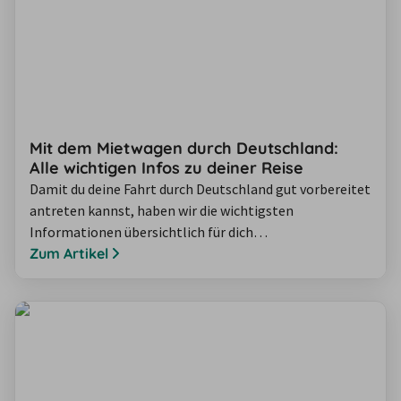
Mit dem Mietwagen durch Deutschland:
Alle wichtigen Infos zu deiner Reise
Damit du deine Fahrt durch Deutschland gut vorbereitet
antreten kannst, haben wir die wichtigsten
Informationen übersichtlich für dich
zusammengestellt. Erfahre, worauf du im deutschen
Zum Artikel
Straßenverkehr achten musst, welche Verkehrsregeln
besonders relevant sind und was bei der Anreise zu den
Nordseeinseln gilt. Diese Hinweise unterstützen dich
dabei, typische Herausforderungen zu vermeiden und…