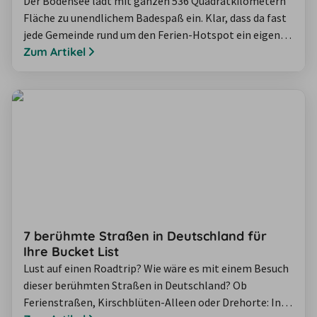
Der Bodensee lädt mit ganzen 536 Quadratkilometern
Fläche zu unendlichem Badespaß ein. Klar, dass da fast
jede Gemeinde rund um den Ferien-Hotspot ein eigenes
Seebad hat! Welche davon rund um den Bodensee
Zum Artikel
wirklich schönen Strand bieten und wo Sie auch ganz
wild baden können, zeigen Ihnen unsere besten
Bodensee-Strand-Tipps von citynah bis ganz idyllisch.
7 berühmte Straßen in Deutschland für
Ihre Bucket List
Lust auf einen Roadtrip? Wie wäre es mit einem Besuch
dieser berühmten Straßen in Deutschland? Ob
Ferienstraßen, Kirschblüten-Alleen oder Drehorte: In