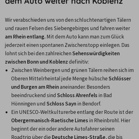
dem Auto weiter nach Koblenz
Wir verabschieden uns von den schluchtenartigen Tälern 
und rauen Felsen des Siebengebirges und fahren weiter 
am Rhein entlang.
 Mit dem Auto kann man zum Glück 
jederzeit einen spontanen Zwischenstopp einlegen. Das 
lohnt sich bei den zahlreichen 
Sehenswürdigkeiten 
zwischen Bonn und Koblenz
 definitiv:
Zwischen Weinbergen und grünen Tälern reihen sich im 
Oberen Mittelrheintal jede Menge hübsche 
Schlösser 
und Burgen am Rhein
 aneinander. Besonders 
beeindruckend sind 
Schloss Ahrenfels
 in Bad 
Hönningen und 
Schloss Sayn
 in Bendorf.
Ein UNESCO-Weltkulturerbe entlang der Route ist der 
Obergermanisch-Raetische Limes
 in Rheinbrohl. Hier 
beginnt der ein oder andere Autofahrer seinen 
Roadtrip über die 
Deutsche Limes-Straße
, die bis 