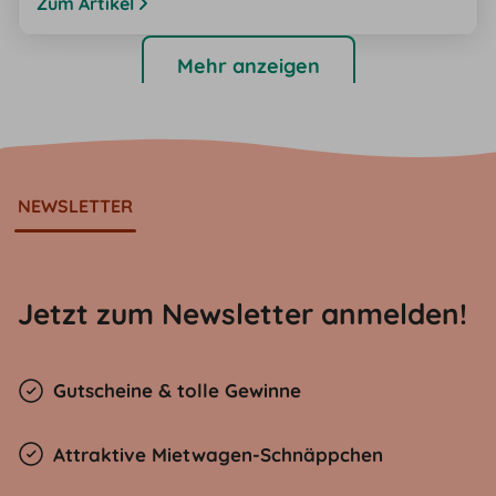
unserem Überblick finden Sie die bekanntesten Straßen
Zum Artikel
für Ihre Bucket List. Berühmte Straßen in Deutschland
Mehr anzeigen
NEWSLETTER
Jetzt zum Newsletter anmelden!
Gutscheine & tolle Gewinne
Attraktive Mietwagen-Schnäppchen