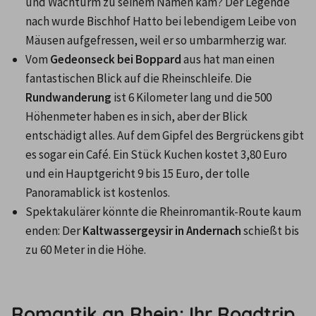
und Wachturm zu seinem Namen kam? Der Legende 
nach wurde Bischhof Hatto bei lebendigem Leibe von 
Mäusen aufgefressen, weil er so umbarmherzig war.
Vom 
Gedeonseck bei Boppard
 aus hat man einen 
fantastischen Blick auf die Rheinschleife. Die 
Rundwanderung
 ist 6 Kilometer lang und die 500 
Höhenmeter haben es in sich, aber der Blick 
entschädigt alles. Auf dem Gipfel des Bergrückens gibt 
es sogar ein Café. Ein Stück Kuchen kostet 3,80 Euro 
und ein Hauptgericht 9 bis 15 Euro, der tolle 
Panoramablick ist kostenlos. 
Spektakulärer könnte die Rheinromantik-Route kaum 
enden: Der 
Kaltwassergeysir in Andernach
 schießt bis 
zu 60 Meter in die Höhe. 

Romantik an Rhein: Ihr Roadtrip