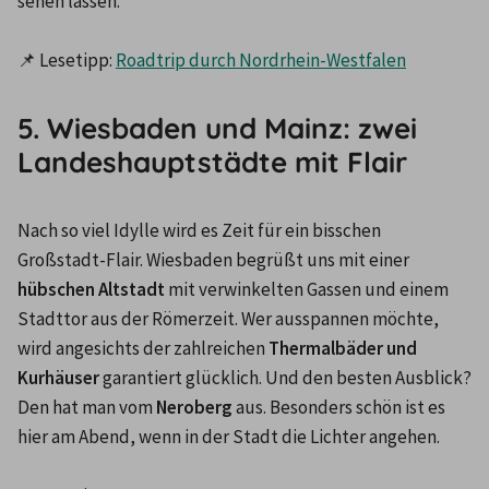
sehen lassen. 

📌 Lesetipp: 
Roadtrip durch Nordrhein-Westfalen
5. Wiesbaden und Mainz: zwei
Landeshauptstädte mit Flair
Nach so viel Idylle wird es Zeit für ein bisschen 
Großstadt-Flair. Wiesbaden begrüßt uns mit einer 
hübschen Altstadt
 mit verwinkelten Gassen und einem 
Stadttor aus der Römerzeit. Wer ausspannen möchte, 
wird angesichts der zahlreichen 
Thermalbäder und 
Kurhäuser
 garantiert glücklich. Und den besten Ausblick? 
Den hat man vom
 Neroberg
 aus. Besonders schön ist es 
hier am Abend, wenn in der Stadt die Lichter angehen. 
