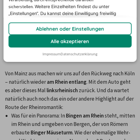
können wir den P-&-R-Parkplatz "Am 
sicherstellen.
Weitere Einzelheiten findest du unter
Mühldreieck" empfehlen, in Wiesbaden den 
„Einstellungen“. Du
kannst deine Einwilligung freiwillig
P+R Moltkering. 
erteilen und jederzeit
widerrufen.
Ablehnen oder Einstellungen
Alle akzeptieren
6. Links am Rhein entlang: mit
dem Auto zurück nach Köln
Impressum
Datenschutzerklärung
Von Mainz aus machen wir uns auf den Rückweg nach Köln 
– natürlich wieder 
am Rhein entlang
. Mit dem Auto geht 
es aber dieses Mal
 linksrheinisch
 zurück. Und da wartet 
natürlich auch noch das ein oder andere Highlight auf der 
Was für ein Panorama: In 
Bingen am Rhein
 steht, mitten 
im Rhein und umgeben von Bergen, der von Römern 
erbaute 
Binger Mäuseturm
. Wie der ehemalige Wehr- 