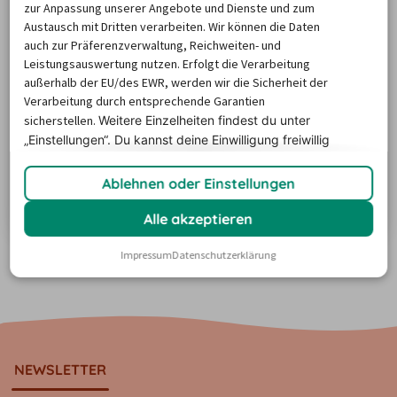
zur Anpassung unserer Angebote und Dienste und zum
Austausch mit Dritten verarbeiten. Wir können die Daten
auch zur Präferenzverwaltung, Reichweiten- und
Leistungsauswertung nutzen. Erfolgt die Verarbeitung
außerhalb der EU/des EWR, werden wir die Sicherheit der
Verarbeitung durch entsprechende Garantien
7 berühmte Straßen in Deutschland für
sicherstellen.
Weitere Einzelheiten findest du unter
Ihre Bucket List
„Einstellungen“. Du
kannst deine Einwilligung freiwillig
Lust auf einen Roadtrip? Wie wäre es mit einem Besuch
erteilen und jederzeit
widerrufen.
dieser berühmten Straßen in Deutschland? Ob
Ablehnen oder Einstellungen
Ferienstraßen, Kirschblüten-Alleen oder Drehorte: In
unserem Überblick finden Sie die bekanntesten Straßen
Zum Artikel
Alle akzeptieren
für Ihre Bucket List. Berühmte Straßen in Deutschland
Mehr anzeigen
Impressum
Datenschutzerklärung
NEWSLETTER