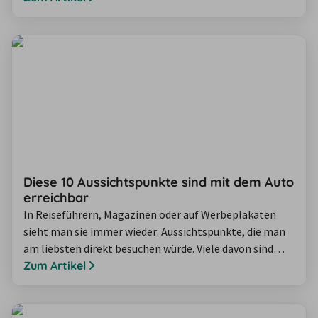
richtig – hier können Sie eins mit sich selbst und der
Natur werden! Für die ideale Entspannung zeigen wir
Ihnen die schönsten Strände auf Amrum.
Diese 10 Aussichtspunkte sind mit dem Auto
erreichbar
In Reiseführern, Magazinen oder auf Werbeplakaten
sieht man sie immer wieder: Aussichtspunkte, die man
am liebsten direkt besuchen würde. Viele davon sind
allerdings nur durch eine längere Wanderung zu
Zum Artikel
erreichen und nicht immer ganz barrierefrei. Wir zeigen
Ihnen 10 schöne Aussichtspunkte, die mit dem Auto
erreichbar sind. Für einige davon müssen Sie nicht