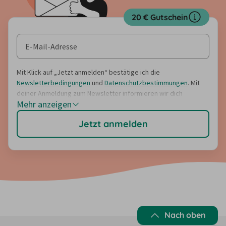
20 € Gutschein
Mit Klick auf „Jetzt anmelden“ bestätige ich die
Newsletterbedingungen
und
Datenschutzbestimmungen
. Mit
deiner Anmeldung zum Newsletter informieren wir dich
Mehr anzeigen
regelmäßig über (Rabatt-)Angebote, Umfragen, Gewinnspiele
sowie Reise- und Servicetipps und Neuerungen auf unseren
Jetzt anmelden
Portalen. Der Erhalt des Newsletters ist kostenlos und
unverbindlich. Eine Abmeldung ist über den Link am Ende jedes
Newsletters jederzeit möglich. Nach Eingabe der E-Mail-
Adresse erhältst du eine E-Mail mit einem Bestätigungslink.
Nach Klick des Bestätigungslinks erhältst du eine zweite E-Mail
mit dem Rabatt-Gutscheincode.
Nach oben