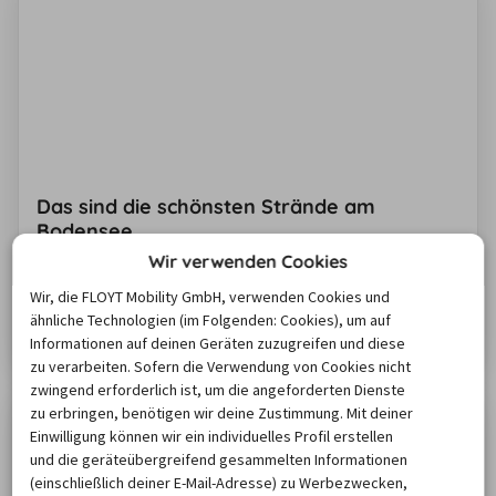
einmal aus dem Fahrzeug steigen.
Das sind die schönsten Strände am
Bodensee
Der Bodensee lädt mit ganzen 536 Quadratkilometern
Wir verwenden Cookies
Fläche zu unendlichem Badespaß ein. Klar, dass da fast
Wir, die FLOYT Mobility GmbH, verwenden Cookies und
jede Gemeinde rund um den Ferien-Hotspot ein eigenes
ähnliche Technologien (im Folgenden: Cookies), um auf
Seebad hat! Welche davon rund um den Bodensee
Zum Artikel
Informationen auf deinen Geräten zuzugreifen und diese
wirklich schönen Strand bieten und wo Sie auch ganz
zu verarbeiten. Sofern die Verwendung von Cookies nicht
wild baden können, zeigen Ihnen unsere besten
zwingend erforderlich ist, um die angeforderten Dienste
zu erbringen, benötigen wir deine Zustimmung. Mit deiner
Bodensee-Strand-Tipps von citynah bis ganz idyllisch.
Einwilligung können wir ein individuelles Profil erstellen
und die geräteübergreifend gesammelten Informationen
(einschließlich deiner E-Mail-Adresse) zu Werbezwecken,