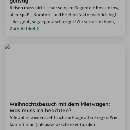
günstig
Reisen muss nicht teuer sein, im Gegenteil: Kosten low,
aber Spaß-, Komfort- und Erlebnisfaktor wirklich high
– das geht, sogar ganz schön gut! Wir verraten Ihnen,
wie Sie Ihre Ferien zum echt günstigen Low Budget-
Zum Artikel
Urlaub machen und dabei für vieles nicht mal einen
einzigen Cent ausgeben müssen.
Weihnachtsbesuch mit dem Mietwagen:
Was muss ich beachten?
Alle Jahre wieder stellt sich die Frage aller Fragen: Wie
kommt man (inklusive Geschenken) an den