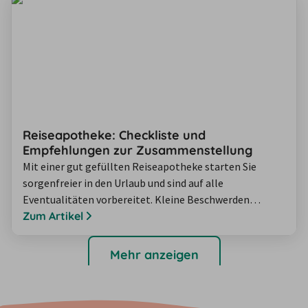
Ostern.
Reiseapotheke: Checkliste und
Empfehlungen zur Zusammenstellung
Mit einer gut gefüllten Reiseapotheke starten Sie
sorgenfreier in den Urlaub und sind auf alle
Eventualitäten vorbereitet. Kleine Beschwerden
während der Reise behandeln Sie so einfach selbst mit
Zum Artikel
den mitgebrachten Medikamenten. Das erspart Ihnen
auch die Suche nach einer Apotheke und eventuelle
Mehr anzeigen
Verständigungsprobleme in einem fremden Land. Lesen
Sie unsere Tipps zur Reiseapotheke und ihrer…