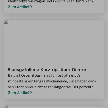
Weihnachtsfeiertagen und zwischen den Jahren am
Besten von A nach B? Ein Mietwagen ist der perfekte
Zum Artikel
Begleiter, um das Reisen über Weihnachten und
Silvester in Angriff zu nehmen. Wir verraten, was Sie
beachten müssen, wenn Sie zum Jahresende mit dem
Mietwagen unterwegs sind.
5 ausgefallene Kurztrips über Ostern
Bald ist Ostern! Das heißt für fast alle gibt’s
mindestens ein langes Wochenende, viele haben dank
Schulferien vielleicht sogar länger frei. Der perfekte
Zeitpunkt, mit den Liebsten das Frühlingswetter zu
Zum Artikel
genießen und einen spontanen Kurztrip zu planen. Wir
zeigen Ihnen 5 Reiseziele für spannende Kurztrips über