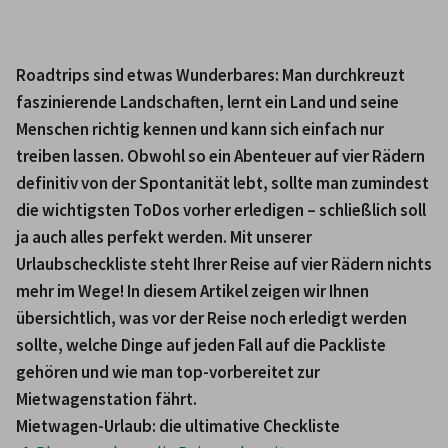
Roadtrips sind etwas Wunderbares: Man durchkreuzt 
faszinierende Landschaften, lernt ein Land und seine 
Menschen richtig kennen und kann sich einfach nur 
treiben lassen. Obwohl so ein Abenteuer auf vier Rädern 
definitiv von der Spontanität lebt, sollte man zumindest 
die wichtigsten ToDos vorher erledigen – schließlich soll 
ja auch alles perfekt werden. Mit unserer 
Urlaubscheckliste steht Ihrer Reise auf vier Rädern nichts 
mehr im Wege! In diesem Artikel zeigen wir Ihnen 
übersichtlich, was vor der Reise noch erledigt werden 
sollte, welche Dinge auf jeden Fall auf die Packliste 
gehören und wie man top-vorbereitet zur 
Mietwagenstation fährt.
Mietwagen-Urlaub: die ultimative Checkliste