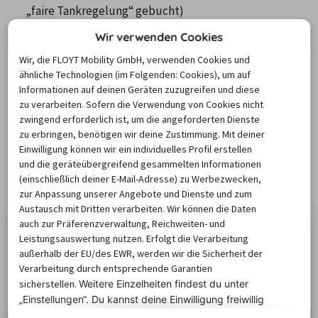
„faire Tankregelung“ gebucht)
Zustand des Mietwagens dokumentieren (ggf. Fotos 
Wir verwenden Cookies
machen)
Wir, die FLOYT Mobility GmbH, verwenden Cookies und
schriftliche Rückgabebestätigung einfordern
ähnliche Technologien (im Folgenden: Cookies), um auf
Tankstand auf dem Abgabebeleg bestätigen lassen
Informationen auf deinen Geräten zuzugreifen und diese
zu verarbeiten. Sofern die Verwendung von Cookies nicht
zwingend erforderlich ist, um die angeforderten Dienste
📌 Lesetipp: 
5 Tipps für die Mietwagen-Rückgabe
zu erbringen, benötigen wir deine Zustimmung. Mit deiner
ALLES ZUM THEMA
Einwilligung können wir ein individuelles Profil erstellen
und die geräteübergreifend gesammelten Informationen
Hier findest du weitere allgemeine
(einschließlich deiner E-Mail-Adresse) zu Werbezwecken,
Reisetipps
zur Anpassung unserer Angebote und Dienste und zum
Austausch mit Dritten verarbeiten. Wir können die Daten
auch zur Präferenzverwaltung, Reichweiten- und
Leistungsauswertung nutzen. Erfolgt die Verarbeitung
außerhalb der EU/des EWR, werden wir die Sicherheit der
Verarbeitung durch entsprechende Garantien
sicherstellen.
Weitere Einzelheiten findest du unter
„Einstellungen“. Du
kannst deine Einwilligung freiwillig
erteilen und jederzeit
widerrufen.