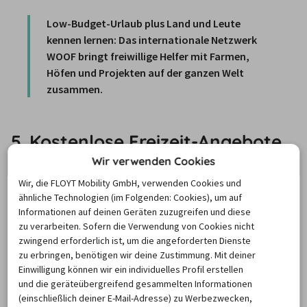
Low-Budget-Urlaub plus Land und Leute 
kennen lernen: Das internationale Netzwerk 
WOOF bringt freiwillige Helfer mit Farmen, 
Höfen und Projekten auf der ganzen Welt 
zusammen. 
5. Kostenlose Freizeit-Angebote
nutzen
Wir verwenden Cookies
Wir, die FLOYT Mobility GmbH, verwenden Cookies und
ähnliche Technologien (im Folgenden: Cookies), um auf
Um Ihre Reise zum echten Low-Budget-Urlaub zu 
Informationen auf deinen Geräten zuzugreifen und diese
machen, müssen Sie auf viele tolle Unternehmungen 
zu verarbeiten. Sofern die Verwendung von Cookies nicht
zwingend erforderlich ist, um die angeforderten Dienste
überhaupt nicht verzichten. Zum Beispiel 
zu erbringen, benötigen wir deine Zustimmung. Mit deiner
Stadtführungen gibt es gratis als 
Free Walking Tours
. Die 
Einwilligung können wir ein individuelles Profil erstellen
bieten viele Vereine in fast jeder Stadt an– Sie zahlen 
und die geräteübergreifend gesammelten Informationen
maximal eine kleine Spende. Oder Sie möchten zum 
(einschließlich deiner E-Mail-Adresse) zu Werbezwecken,