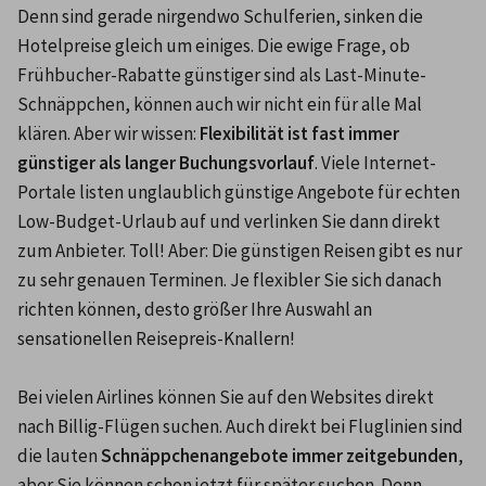
Denn sind gerade nirgendwo Schulferien, sinken die 
Hotelpreise gleich um einiges. Die ewige Frage, ob 
Frühbucher-Rabatte günstiger sind als Last-Minute-
Schnäppchen, können auch wir nicht ein für alle Mal 
klären. Aber wir wissen: 
Flexibilität ist fast immer 
günstiger als langer Buchungsvorlauf
. Viele Internet-
Portale listen unglaublich günstige Angebote für echten 
Low-Budget-Urlaub auf und verlinken Sie dann direkt 
zum Anbieter. Toll! Aber: Die günstigen Reisen gibt es nur 
zu sehr genauen Terminen. Je flexibler Sie sich danach 
richten können, desto größer Ihre Auswahl an 
sensationellen Reisepreis-Knallern! 

Bei vielen Airlines können Sie auf den Websites direkt 
nach Billig-Flügen suchen. Auch direkt bei Fluglinien sind 
die lauten 
Schnäppchenangebote immer zeitgebunden
, 
aber Sie können schon jetzt für später suchen. Denn 