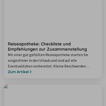
Reiseapotheke: Checkliste und
Empfehlungen zur Zusammenstellung
Mit einer gut gefüllten Reiseapotheke starten Sie
sorgenfreier in den Urlaub und sind auf alle
Eventualitäten vorbereitet. Kleine Beschwerden
während der Reise behandeln Sie so einfach selbst mit
Zum Artikel
den mitgebrachten Medikamenten. Das erspart Ihnen
auch die Suche nach einer Apotheke und eventuelle
Verständigungsprobleme in einem fremden Land. Lesen
Sie unsere Tipps zur Reiseapotheke und ihrer…