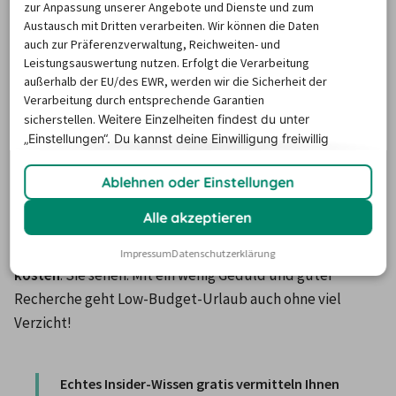
zur Anpassung unserer Angebote und Dienste und zum
Beispiel mal ein Orgelkonzert in einer berühmten Kirche 
Austausch mit Dritten verarbeiten. Wir können die Daten
hören oder ein Theaterstück auf einer weltbekannten 
auch zur Präferenzverwaltung, Reichweiten- und
Bühne sehen? Dann gehen Sie zur 
Generalprobe, da ist 
Leistungsauswertung nutzen. Erfolgt die Verarbeitung
außerhalb der EU/des EWR, werden wir die Sicherheit der
oft Publikum bei kostenlosem Eintritt erwünscht
. 

Verarbeitung durch entsprechende Garantien
sicherstellen.
Weitere Einzelheiten findest du unter
Und wenn Sie sich für Kunst interessieren, können Sie die 
„Einstellungen“. Du
kannst deine Einwilligung freiwillig
natürlich ebenfalls günstig genießen: Viele Städte bieten 
erteilen und jederzeit
widerrufen.
City-Pässe, die sparen oft den Eintritt in 
Museen, Galerien 
Ablehnen oder Einstellungen
und vielem mehr
. Oder suchen Sie online gezielt nach 
Alle akzeptieren
privaten Galerien am Urlaubsort – 
und gehen Sie dann zu 
spannenden Vernissagen, die eigentlich nie Eintritt 
Impressum
Datenschutzerklärung
kosten
. Sie sehen: Mit ein wenig Geduld und guter 
Recherche geht Low-Budget-Urlaub auch ohne viel 
Verzicht! 

Echtes Insider-Wissen gratis vermitteln Ihnen 