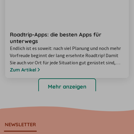
Roadtrip-Apps: die besten Apps für
unterwegs
Endlich ist es soweit: nach viel Planung und noch mehr
Vorfreude beginnt der lang ersehnte Roadtrip! Damit
Sie auch vor Ort für jede Situation gut gerüstet sind,
zeigen wir Ihnen die besten Roadtrip-Apps für
Zum Artikel
unterwegs. So wissen Sie zum Beispiel immer, wo Sie
das nächste Restaurant oder eine Toilette finden, wie
Mehr anzeigen
viel Sie Ihr Snack für 10 USD gerade wirklich kostet und
in welchem Hotel Sie spontan…
NEWSLETTER