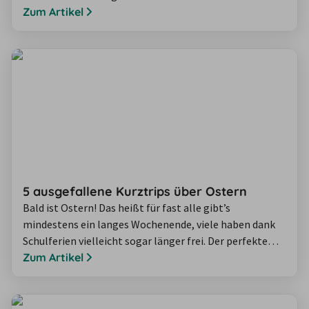
Besten von A nach B? Ein Mietwagen ist der perfekte
Zum Artikel
Begleiter, um das Reisen über Weihnachten und
Silvester in Angriff zu nehmen. Wir verraten, was Sie
beachten müssen, wenn Sie zum Jahresende mit dem
Mietwagen unterwegs sind.
5 ausgefallene Kurztrips über Ostern
Bald ist Ostern! Das heißt für fast alle gibt’s
mindestens ein langes Wochenende, viele haben dank
Schulferien vielleicht sogar länger frei. Der perfekte
Zeitpunkt, mit den Liebsten das Frühlingswetter zu
Zum Artikel
genießen und einen spontanen Kurztrip zu planen. Wir
zeigen Ihnen 5 Reiseziele für spannende Kurztrips über
Ostern.