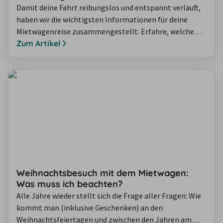
Damit deine Fahrt reibungslos und entspannt verläuft,
haben wir die wichtigsten Informationen für deine
Mietwagenreise zusammengestellt. Erfahre, welche
Verkehrsregeln du beachten solltest, wie Mautsysteme
Zum Artikel
funktionieren, wie Kreisverkehre gehandhabt werden
und welche Besonderheiten es bei internationalen
Reisen wie zum Eurotunnel gibt. In unserem Ratgeber
erhältst du praktische Hinweise, die dir…
Weihnachtsbesuch mit dem Mietwagen:
Was muss ich beachten?
Alle Jahre wieder stellt sich die Frage aller Fragen: Wie
kommt man (inklusive Geschenken) an den
Weihnachtsfeiertagen und zwischen den Jahren am