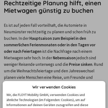
Rechtzeitige Planung hilft, einen
Mietwagen günstig zu buchen
Es ist auf jeden Fall vorteilhaft, die Automiete in 
Neumünster rechtzeitig zu planen und schon früh zu 
buchen. In der 
Hauptsaison zum Beispiel in den 
sommerlichen Ferienmonaten oder in den Tagen vor 
oder nach Feiertagen
 ist die Nachfrage nach einem 
Mietwagen sehr hoch. In der 
Nebensaison 
jedoch sind 
weniger Reisende unterwegs und die 
Preise sinken
. Rund 
um die Weihnachtsfeiertage und den Jahreswechsel 
planen viele Menschen eine Reise, um Freunde und 
Verwandte zu besuchen oder einige Tage Ferien zu 
Wir verwenden Cookies
machen. Entsprechend häufig ist in diesen Wochen der 
Wir, die FLOYT Mobility GmbH, verwenden Cookies und
Wunsch, in Neumünster ein Auto zu mieten. Gleiches gilt 
ähnliche Technologien (im Folgenden: Cookies), um auf
für den Ferienmonat August. Zu diesen Zeiten ist die 
Informationen auf deinen Geräten zuzugreifen und diese