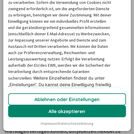
Nachfrage hoch und
 günstige Deals sind häufig schnell 
zu verarbeiten. Sofern die Verwendung von Cookies nicht
zwingend erforderlich ist, um die angeforderten Dienste
ausgebucht
. Sie können deshalb Geld sparen, wenn Sie 
zu erbringen, benötigen wir deine Zustimmung. Mit deiner
einen Mietwagen in den Zeiten mit geringerer Nachfrage 
Einwilligung können wir ein individuelles Profil erstellen
buchen und die Spitzenzeiten vermeiden. Wie in vielen 
und die geräteübergreifend gesammelten Informationen
(einschließlich deiner E-Mail-Adresse) zu Werbezwecken,
Alltagssituationen gilt auch hier: Wer zuerst kommt, 
zur Anpassung unserer Angebote und Dienste und zum
sichert sich den günstigsten Deal.
Austausch mit Dritten verarbeiten. Wir können die Daten
auch zur Präferenzverwaltung, Reichweiten- und
Leistungsauswertung nutzen. Erfolgt die Verarbeitung
Einen Mietwagen für einen oder
außerhalb der EU/des EWR, werden wir die Sicherheit der
mehrere Tage in Neumünster
Verarbeitung durch entsprechende Garantien
sicherstellen.
Weitere Einzelheiten findest du unter
mieten
„Einstellungen“. Du
kannst deine Einwilligung freiwillig
erteilen und jederzeit
widerrufen.
Meist benötigt man einen Mietwagen 
für einen längeren 
Ablehnen oder Einstellungen
Zeitraum als nur für einen einzigen Tag
. Besonders 
Alle akzeptieren
anlässlich des Sommerurlaubs oder eines längeren 
Verwandtenbesuchs wird man gerne ständig über einen 
Impressum
Datenschutzerklärung
Mietwagen verfügen können, um jederzeit flexibel zu 