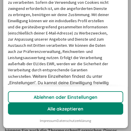
Stadt wahrlich so einiges zu bieten und kann auf einer 
zu verarbeiten. Sofern die Verwendung von Cookies nicht
zwingend erforderlich ist, um die angeforderten Dienste
Tour mit dem Wagen einer 
Autovermietung
 aus Meran 
zu erbringen, benötigen wir deine Zustimmung. Mit deiner
bequem erkundet werden. 
Einwilligung können wir ein individuelles Profil erstellen
und die geräteübergreifend gesammelten Informationen
(einschließlich deiner E-Mail-Adresse) zu Werbezwecken,
Attraktionen und Sehenswürdigkeiten
zur Anpassung unserer Angebote und Dienste und zum
in Meran
Austausch mit Dritten verarbeiten. Wir können die Daten
auch zur Präferenzverwaltung, Reichweiten- und
Leistungsauswertung nutzen. Erfolgt die Verarbeitung
Ein guter Startpunkt für eine Fahrt mit dem Mietwagen in 
außerhalb der EU/des EWR, werden wir die Sicherheit der
Meran ist das Kurhaus. Dieses befindet sich im Herzen der 
Verarbeitung durch entsprechende Garantien
Stadt und gilt als das wichtigste Wahrzeichen vor Ort. In 
sicherstellen.
Weitere Einzelheiten findest du unter
zwei Bauabschnitten 1874 beziehungswiese 1912 bis 1914 
„Einstellungen“. Du
kannst deine Einwilligung freiwillig
erteilen und jederzeit
widerrufen.
errichtet, sollte es neben der Beherbergung der Kurgäste 
Ablehnen oder Einstellungen
auch für die Unterhaltung der illustren Besucher sorgen 
und wurde daher mit Annehmlichkeiten wie einem 
Alle akzeptieren
Konversationszimmer und einem Ball- und Konzertsaal 
Impressum
Datenschutzerklärung
ausgestattet. Mit dem Mietwagen Meran erfahrend, 
können Sie auch die Therme schnell erreichen. Dieser 