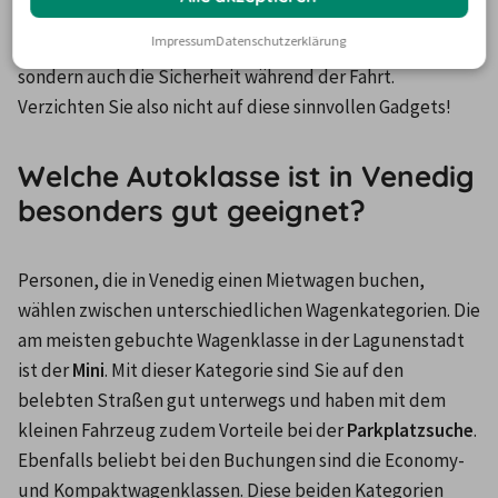
Extras zu wählen, wie etwa Navigationssysteme oder 
Impressum
Datenschutzerklärung
Kindersitze. Diese erhöhen nicht nur den Komfort, 
sondern auch die Sicherheit während der Fahrt. 
Verzichten Sie also nicht auf diese sinnvollen Gadgets!
Welche Autoklasse ist in Venedig
besonders gut geeignet?
Personen, die in Venedig einen Mietwagen buchen, 
wählen zwischen unterschiedlichen Wagenkategorien. Die 
am meisten gebuchte Wagenklasse in der Lagunenstadt 
ist der 
Mini
. Mit dieser Kategorie sind Sie auf den 
belebten Straßen gut unterwegs und haben mit dem 
kleinen Fahrzeug zudem Vorteile bei der 
Parkplatzsuche
. 
Ebenfalls beliebt bei den Buchungen sind die Economy- 
und Kompaktwagenklassen. Diese beiden Kategorien 