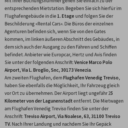
Mit Ihrer Buchungsnummer gehen Sie einfach zu der 
entsprechenden Mietstation. Begeben Sie sich hierfür im 
Flughafengebäude in die 
1. Etage
 und folgen Sie der 
Beschilderung «Rental Cars». Die Büros der einzelnen 
Agenturen befinden sich, wenn Sie von den Gates 
kommen, im linken äußeren Abschnitt des Gebäudes, in 
dem sich auch der Ausgang zu den Fähren und Schiffen 
befindet. Anbieter wie Europcar, Hertz und Avis finden 
Sie unter der folgenden Anschrift: 
Venice Marco Polo 
Airport, Via L. Broglio, Snc, 30173 Venezia
.
Am zweiten Flughafen, dem 
Flughafen Venedig Treviso
, 
haben Sie ebenfalls die Möglichkeit, Ihr Fahrzeug gleich 
vor Ort zu übernehmen. Der Airport liegt ungefähr 2
5 
Kilometer von der Lagunenstadt
 entfernt. Die Mietwagen 
am Flughafen Venedig Treviso finden Sie unter der 
Anschrift: 
Treviso Airport, Via Noalese, 63, 31100 Treviso 
TV.
 Nach Ihrer Landung und nachdem Sie Ihr Gepäck 