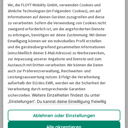
Wir, die FLOYT Mobility GmbH, verwenden Cookies und
ähnliche Technologien (im Folgenden: Cookies), um auf
Wer in Venedig einen Mietwagen bucht, wählt gern 
Informationen auf deinen Geräten zuzugreifen und diese
zu verarbeiten. Sofern die Verwendung von Cookies nicht
verschiedene Extras und Optionen aus. Die 
zwingend erforderlich ist, um die angeforderten Dienste
Automatikschaltung
 lag 
als Zusatzoption
 vorn. Damit 
zu erbringen, benötigen wir deine Zustimmung. Mit deiner
fahren Sie entspannt mit dem Mietwagen in Venedig. 
Einwilligung können wir ein individuelles Profil erstellen
Wenn Sie auch dieses Extra wünschen, setzen Sie auf 
und die geräteübergreifend gesammelten Informationen
(einschließlich deiner E-Mail-Adresse) zu Werbezwecken,
billiger-mietwagen.de bei der Suche im entsprechenden 
zur Anpassung unserer Angebote und Dienste und zum
Kasten einfach ein Häkchen und wählen Sie 
aus den 
Austausch mit Dritten verarbeiten. Wir können die Daten
aufgelisteten Angeboten
. Auf Platz 2 der Zusatzoptionen 
auch zur Präferenzverwaltung, Reichweiten- und
Leistungsauswertung nutzen. Erfolgt die Verarbeitung
lag der Kindersitz. So hat die ganze Familie die 
außerhalb der EU/des EWR, werden wir die Sicherheit der
Möglichkeit, die Stadt und ihre Umgebung mit dem Auto 
Verarbeitung durch entsprechende Garantien
kennenzulernen. Wenn Sie in Venedig ein Auto mieten 
sicherstellen.
Weitere Einzelheiten findest du unter
und Fragen zu Extras haben, steht Ihnen gern unser 
„Einstellungen“. Du
kannst deine Einwilligung freiwillig
erteilen und jederzeit
widerrufen.
Kundenservice zur Seite.
Ablehnen oder Einstellungen
Tipp: Komfort und Sicherheit erhöhen
Im zweiten 
Buchungsschritt haben Sie die Möglichkeit, verschiedene 
Alle akzeptieren