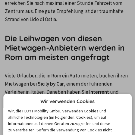
erreichen Sie nach maximal einer Stunde Fahrzeit vom 
Zentrum aus. Eine gute Empfehlung ist der traumhafte 
Strand von Lido di Ostia.
Die Leihwagen von diesen
Mietwagen-Anbietern werden in
Rom am meisten angefragt
Viele Urlauber, die in Rom ein Auto mieten, buchen ihren 
Mietwagen bei 
Sicily by Car
, einem der führenden 
Verleiher in Italien. Daneben haben Sie 
Interrent
 und 
Centauro
 auch als häufig genutzte Vermieter zur Wahl. 
Wir verwenden Cookies
Ebenfalls in die Top 5 hat es in Rom die Autovermietung 
Wir, die FLOYT Mobility GmbH, verwenden Cookies und
Locauto
 geschafft. Dahinter folgt das europaweit aktive 
ähnliche Technologien (im Folgenden: Cookies), um auf
Informationen auf deinen Geräten zuzugreifen und diese
Unternehmen 
Avis
.
zu verarbeiten. Sofern die Verwendung von Cookies nicht
Sicily by Car - Auto Europa