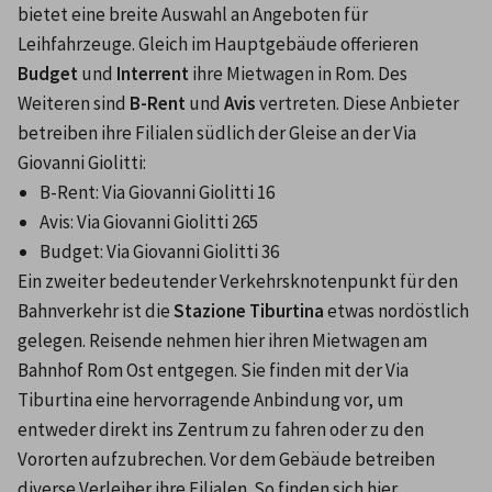
bietet eine breite Auswahl an Angeboten für 
Leihfahrzeuge. Gleich im Hauptgebäude offerieren 
Budget
 und 
Interrent
 ihre Mietwagen in Rom. Des 
Weiteren sind 
B-Rent
 und 
Avis
 vertreten. Diese Anbieter 
betreiben ihre Filialen südlich der Gleise an der Via 
Giovanni Giolitti:
B-Rent: Via Giovanni Giolitti 16
Avis: Via Giovanni Giolitti 265
Budget: Via Giovanni Giolitti 36
Ein zweiter bedeutender Verkehrsknotenpunkt für den 
Bahnverkehr ist die 
Stazione Tiburtina
 etwas nordöstlich 
gelegen. Reisende nehmen hier ihren Mietwagen am 
Bahnhof Rom Ost entgegen. Sie finden mit der Via 
Tiburtina eine hervorragende Anbindung vor, um 
entweder direkt ins Zentrum zu fahren oder zu den 
Vororten aufzubrechen. Vor dem Gebäude betreiben 
diverse Verleiher ihre Filialen. So finden sich hier 