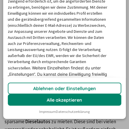
zwingend erforderlich ist, um die angeforderten Dienste
Interrent
zu erbringen, benötigen wir deine Zustimmung. Mit deiner
Centauro
Einwilligung können wir ein individuelles Profil erstellen
und die geräteübergreifend gesammelten Informationen
Locauto
(einschließlich deiner E-Mail-Adresse) zu Werbezwecken,
Avis
zur Anpassung unserer Angebote und Dienste und zum
Austausch mit Dritten verarbeiten. Wir können die Daten
auch zur Präferenzverwaltung, Reichweiten- und
Welche sind die meistgewählten
Leistungsauswertung nutzen. Erfolgt die Verarbeitung
Zusatzleistungen bei einer
außerhalb der EU/des EWR, werden wir die Sicherheit der
Verarbeitung durch entsprechende Garantien
Mietwagen-Buchung in Rom?
sicherstellen.
Weitere Einzelheiten findest du unter
„Einstellungen“. Du
kannst deine Einwilligung freiwillig
erteilen und jederzeit
widerrufen.
Viele Personen wählen in Rom einen Mietwagen mit 
Ablehnen oder Einstellungen
Automatik
 als Extra. Diese Fahrzeuge helfen Ihnen, sich 
ganz auf den Straßenverkehr der lebhaften Stadt zu 
Alle akzeptieren
konzentrieren. Weiterhin nutzen eine große Anzahl an 
Impressum
Datenschutzerklärung
Kunden die Option, in der italienischen Metropole 
sparsame 
Dieselautos
 zu mieten. Diese sind bei vielen 