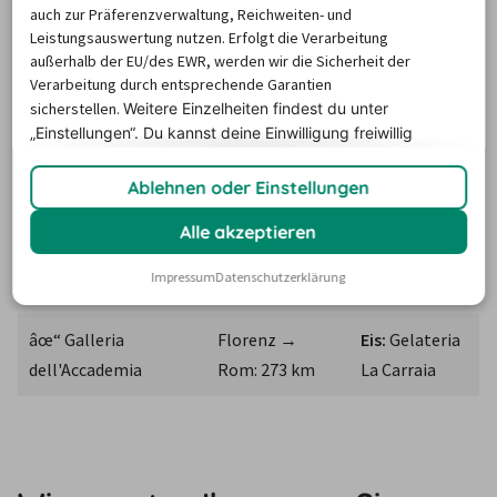
auch zur Präferenzverwaltung, Reichweiten- und
Florenz → 
Panini:
Leistungsauswertung nutzen. Erfolgt die Verarbeitung
âœ“ Galleria Degli 
außerhalb der EU/des EWR, werden wir die Sicherheit der
Bologna: 118 
All’Antico 
Uffizi
Verarbeitung durch entsprechende Garantien
km
Vinaio
sicherstellen.
Weitere Einzelheiten findest du unter
„Einstellungen“. Du
kannst deine Einwilligung freiwillig
Markt:
erteilen und jederzeit
widerrufen.
âœ“ Kathedrale 
Florenz → Pisa: 
Mercato 
Ablehnen oder Einstellungen
Santa Maria del Fiore
116 km
Centrale
Alle akzeptieren
âœ“ Piazzale 
Florenz → 
Aussicht:
Impressum
Datenschutzerklärung
Michelangelo
Siena: 78 km
View on Art
âœ“ Galleria 
Florenz → 
Eis:
 Gelateria 
dell'Accademia
Rom: 273 km
La Carraia