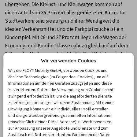
übergeben. Die Kleinst- und Kleinwagen kommen auf 
einen Anteil von 
35 Prozent aller gemieteten Autos
. Im 
Stadtverkehr sind sie aufgrund ihrer Wendigkeit die 
idealen Verkehrsmittel und die Parkplatzsuche ist ein 
Kinderspiel. Mit 26 und 27 Prozent liegen die Wagen der 
Economy- und Komfortklasse nahezu gleichauf auf dem 
2. Rang der Mietwagenstatistik. Für Stadtfahrten sind sie 
Wir verwenden Cookies
ebenfalls 
hervorragend geeignet
. Im Vergleich zu den 
Wagen der Miniklasse bieten sie aber mehr Platz und 
Wir, die FLOYT Mobility GmbH, verwenden Cookies und
ähnliche Technologien (im Folgenden: Cookies), um auf
zusätzlichen Komfort.
Informationen auf deinen Geräten zuzugreifen und diese
zu verarbeiten. Sofern die Verwendung von Cookies nicht
Ausflugtipps mit dem Mietwagen
zwingend erforderlich ist, um die angeforderten Dienste
zu erbringen, benötigen wir deine Zustimmung. Mit deiner
in Florenz
Einwilligung können wir ein individuelles Profil erstellen
und die geräteübergreifend gesammelten Informationen
(einschließlich deiner E-Mail-Adresse) zu Werbezwecken,
zur Anpassung unserer Angebote und Dienste und zum
Attraktionen
Entfernungen
Insider Tipps!
Austausch mit Dritten verarbeiten. Wir können die Daten