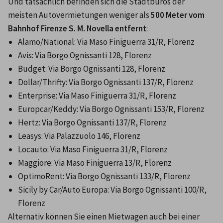
Und tatsächlich befinden sich die Stadtbüros der 
meisten Autovermietungen weniger als 
500 Meter vom 
Bahnhof Firenze S. M. Novella entfernt
:
Alamo/National: Via Maso Finiguerra 31/R, Florenz
Avis: Via Borgo Ognissanti 128, Florenz
Budget: Via Borgo Ognissanti 128, Florenz
Dollar/Thrifty: Via Borgo Ognissanti 137/R, Florenz
Enterprise: Via Maso Finiguerra 31/R, Florenz
Europcar/Keddy: Via Borgo Ognissanti 153/R, Florenz
Hertz: Via Borgo Ognissanti 137/R, Florenz
Leasys: Via Palazzuolo 146, Florenz
Locauto: Via Maso Finiguerra 31/R, Florenz
Maggiore: Via Maso Finiguerra 13/R, Florenz
OptimoRent: Via Borgo Ognissanti 133/R, Florenz
Sicily by Car/Auto Europa: Via Borgo Ognissanti 100/R, 
Florenz
Alternativ können Sie einen Mietwagen auch bei einer 