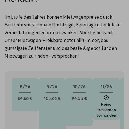
Im Laufe des Jahres können Mietwagenpreise durch 
Faktoren wie saisonale Nachfrage, Feiertage oder lokale 
Veranstaltungen enorm schwanken. Aber keine Panik: 
Unser Mietwagen-Preisbarometer hilft immer, das 
günstigste Zeitfenster und das beste Angebot für den 
Mietwagen zu finden - versprochen!
8/26
9/26
10/26
11/26
64,66 €
105,66 €
94,55 €
1
Keine
Preisdaten
vorhanden