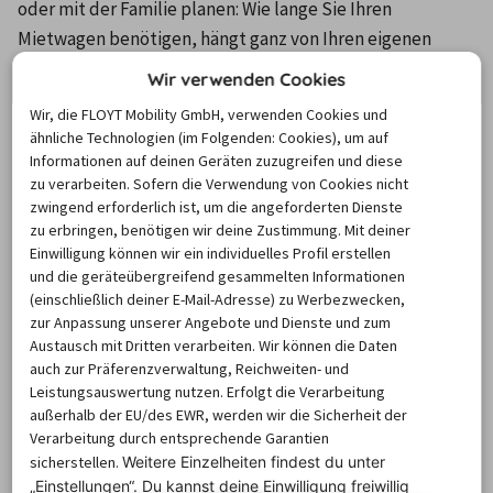
oder mit der Familie planen: Wie lange Sie Ihren 
Mietwagen benötigen, hängt ganz von Ihren eigenen 
Plänen ab. Deswegen lassen sich verschiedene 
Wir verwenden Cookies
Verwendungsmöglichkeiten ableiten. Ob für 
Wir, die FLOYT Mobility GmbH, verwenden Cookies und
Geschäftsreisen, Familienbesuche oder Städtereisen: Ein 
ähnliche Technologien (im Folgenden: Cookies), um auf
Mietwagen in Menden bietet Ihnen die Flexibilität, ihn zu 
Informationen auf deinen Geräten zuzugreifen und diese
zu verarbeiten. Sofern die Verwendung von Cookies nicht
nutzen, ohne Bus- und Bahnfahrpläne für Ausflüge und 
zwingend erforderlich ist, um die angeforderten Dienste
Urlaub. So kommen Sie nicht nur bequem ans Ziel, 
zu erbringen, benötigen wir deine Zustimmung. Mit deiner
sondern können sich 
in der Gegend mobil bewegen
. 
Einwilligung können wir ein individuelles Profil erstellen
Sofern Sie sich für eine Autoanmietung entscheiden, ist 
und die geräteübergreifend gesammelten Informationen
(einschließlich deiner E-Mail-Adresse) zu Werbezwecken,
es ratsam, Ihr Fahrzeug schon bis zu sechs Monate im 
zur Anpassung unserer Angebote und Dienste und zum
Voraus zu buchen. Es kann immer wieder einmal 
Austausch mit Dritten verarbeiten. Wir können die Daten
vorkommen, dass sich das Reisevorhaben ändern kann. 
auch zur Präferenzverwaltung, Reichweiten- und
Leistungsauswertung nutzen. Erfolgt die Verarbeitung
Deshalb bieten wir Ihnen faire Stornobedingungen an.
außerhalb der EU/des EWR, werden wir die Sicherheit der
Verarbeitung durch entsprechende Garantien
Die beliebtesten Vermieter in
sicherstellen.
Weitere Einzelheiten findest du unter
„Einstellungen“. Du
kannst deine Einwilligung freiwillig