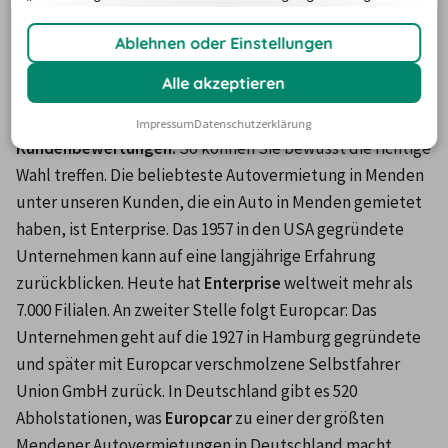
Menden
erteilen und jederzeit
widerrufen.
Ablehnen oder Einstellungen
Auf billiger-mietwagen.de sehen Sie auf einen Blick, 
Alle akzeptieren
welche Vermieter es in Menden gibt. Entscheiden Sie 
nicht nur nach dem Preis: 
Wir veröffentlichen zudem auch 
Impressum
Datenschutzerklärung
Kundenbewertungen.
 So können Sie bewusst die richtige 
Wahl treffen. Die beliebteste Autovermietung in Menden 
unter unseren Kunden, die ein Auto in Menden gemietet 
haben, ist Enterprise. Das 1957 in den USA gegründete 
Unternehmen kann auf eine langjährige Erfahrung 
zurückblicken. Heute hat 
Enterprise
 weltweit mehr als 
7.000 Filialen. An zweiter Stelle folgt Europcar: Das 
Unternehmen geht auf die 1927 in Hamburg gegründete 
und später mit Europcar verschmolzene Selbstfahrer 
Union GmbH zurück. In Deutschland gibt es 520 
Abholstationen, was 
Europcar
 zu einer der größten 
Mendener Autovermietungen in Deutschland macht. 