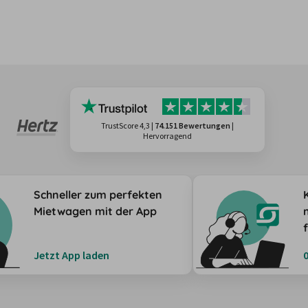
TrustScore 4,3
|
74.151 Bewertungen
|
Hervorragend
Schneller zum perfekten
Mietwagen mit der App
Jetzt App laden
0