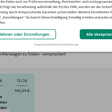
die Daten auch zur Präferenzverwaltung, Reichweiten- und Leistungsausw
 Erfolgt die Verarbeitung außerhalb der EU/des EWR, werden wir die Sicher
itung durch entsprechende Garantien sicherstellen. Weitere Einzelheiten f
 „Einstellungen“. Du kannst deine Einwilligung freiwillig erteilen und jederze
 in Iserlohn ?
fen.
lehnen oder Einstellungen
Alle akzeptie
ktoren wie saisonale Nachfrage, Feiertage oder lokale 
Impressum
Datenschutzerklärung
Unser Mietwagen-Preisbarometer hilft immer, das 
n Mietwagen zu finden - versprochen!
6
12/26
146,04 €
ne
aten
nden