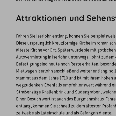
Attraktionen und Sehensw
Fahren Sie Iserlohn entlang, können Sie beispielsweis
Diese ursprünglich kreuzförmige Kirche im romanischen
älteste Kirche vor Ort. Später wurde sie mit gotisch
Autovermietung in Iserlohn unterwegs, lohnt zudem ei
Befestigung sind heute noch Reste erhalten, besonder
Mietwagen Iserlohn anschließend weiter entlang, sollt
stammt aus dem Jahre 1710 und ist mit ihrem hohen
wegzudenken. Ebenfalls empfehlenswert während eine
Straßenzüge Knallenbrink und Südengraben, welche
Einen Besuch wert ist auch das Burgmannshaus. Fahre
entlang, kommen Sie schnell zu dem ältesten Profanb
zeitweise als Lateinschule und als Gefängnis diente.