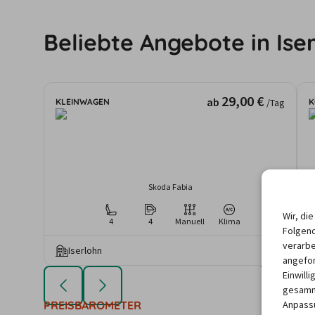
Beliebte Angebote in Ise
29,00 €
ab
KLEINWAGEN
K
/Tag
Skoda Fabia
Wir, di
4
4
Manuell
Klima
Folgend
verarbe
Iserlohn
angefor
Die angezeigten An
Einwill
Mietdauer u
gesamme
Anpassu
PREISBAROMETER