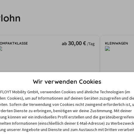
rlohn
30,00 €
ab
OMPAKTKLASSE
KLEINWAGEN
/Tag
Skoda Kamiq
Wir verwenden Cookies
e FLOYT Mobility GmbH, verwenden Cookies und ähnliche Technologien (im
5
4
Manuell
Klima
2
en: Cookies), um auf Informationen auf deinen Geräten zuzugreifen und di
iten. Sofern die Verwendung von Cookies nicht zwingend erforderlich ist, 
Iserlohn
Iserlohn
derten Dienste zu erbringen, benötigen wir deine Zustimmung. Mit deiner
gebote und Preise basieren auf den Suchergebnissen der letzten Tage. Da
igung können wir ein individuelles Profil erstellen und die geräteübergreifen
nd dem Zeitraum abhängen, können die nach einer Suche angezeigten Preis
lten Informationen (einschließlich deiner E-Mail-Adresse) zu Werbezweck
ng unserer Angebote und Dienste und zum Austausch mit Dritten verarbeit