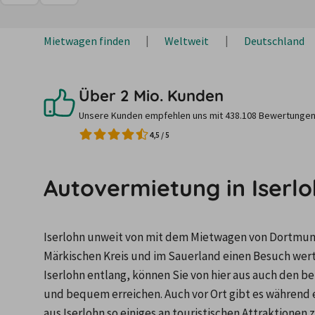
Mietwagen finden
Weltweit
Deutschland
Über 2 Mio. Kunden
Unsere Kunden empfehlen uns mit 438.108 Bewertungen
4,5
/
5
Autovermietung in Iserl
Iserlohn unweit von mit dem Mietwagen von Dortmund i
Märkischen Kreis und im Sauerland einen Besuch wert
Iserlohn entlang, können Sie von hier aus auch den b
und bequem erreichen. Auch vor Ort gibt es während
aus Iserlohn so einiges an touristischen Attraktionen z