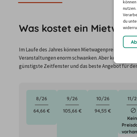
können 
nutzen.
Verarbe
du unter
Was kostet ein Mietwagen
widerru
Ab
Im Laufe des Jahres können Mietwagenpreise durch Fa
Veranstaltungen enorm schwanken. Aber keine Panik: 
günstigste Zeitfenster und das beste Angebot für de
8/26
9/26
10/26
11/2
64,66 €
105,66 €
94,55 €
Kei
Preisd
vorha