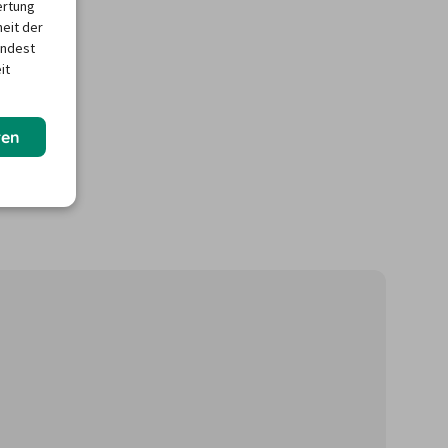
ertung
heit der
indest
it
ren