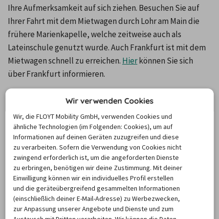
Ihre Aufmerksamkeit auf sich ziehen. Besuchen Sie auf 
Ihrer Fahrt mit dem Mietwagen durch Lohr am Main die 
frühere Marienkapelle, welche zeitweise auch als 
Lateinschule genutzt wurde. Auch Frankfurt ist mit dem 
Mietwagen schnell zu erreichen. 
Hier
 können Sie sich 
über Frankfurt informieren.
Wir verwenden Cookies
Attraktionen und Sehenswürdigkeiten
in Lohr
Wir, die FLOYT Mobility GmbH, verwenden Cookies und
ähnliche Technologien (im Folgenden: Cookies), um auf
Informationen auf deinen Geräten zuzugreifen und diese
Ein besonderes Prunkstück der Baukunst vergangener 
zu verarbeiten. Sofern die Verwendung von Cookies nicht
Tage ist das ehemalige Gymnasium, welches inmitten 
zwingend erforderlich ist, um die angeforderten Dienste
zu erbringen, benötigen wir deine Zustimmung. Mit deiner
eines parkähnlichen Gartens liegt und bei einer 
Einwilligung können wir ein individuelles Profil erstellen
Besichtigung mit einem Spaziergang im liebevoll 
und die geräteübergreifend gesammelten Informationen
gepflegten und angelegten Garten einlädt. Sind Sie mit 
(einschließlich deiner E-Mail-Adresse) zu Werbezwecken,
zur Anpassung unserer Angebote und Dienste und zum
dem Mietwagen in Lohr Am Main mobil und haben somit 
Austausch mit Dritten verarbeiten. Wir können die Daten