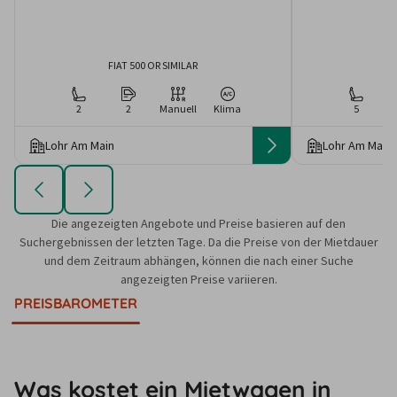
FIAT 500 OR SIMILAR
KI
2
2
Manuell
Klima
5
Lohr Am Main
Lohr Am Main
Die angezeigten Angebote und Preise basieren auf den
Suchergebnissen der letzten Tage. Da die Preise von der Mietdauer
und dem Zeitraum abhängen, können die nach einer Suche
angezeigten Preise variieren.
PREISBAROMETER
Was kostet ein Mietwagen in