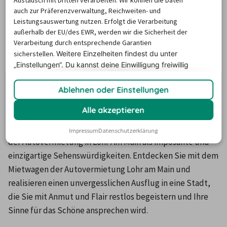
die Möglichkeit zahlreiche Unternehmungen zu 
auch zur Präferenzverwaltung, Reichweiten- und
realisieren wird Sie die Stadt besonders faszinieren und 
Leistungsauswertung nutzen. Erfolgt die Verarbeitung
Ihre kulturellen und geschichtlichen Ansprüche 
außerhalb der EU/des EWR, werden wir die Sicherheit der
Verarbeitung durch entsprechende Garantien
gleichermaßen befriedigen. Wie Ihnen auffallen wird 
sicherstellen.
Weitere Einzelheiten findest du unter
verfügt die Stadt Lohr über zahlreiche ehemalige 
„Einstellungen“. Du
kannst deine Einwilligung freiwillig
Bildungseinrichtungen und ist ein Ort, an dem Bildung 
erteilen und jederzeit
widerrufen.
auch in vergangenen Tagen ein wichtiges Gut der 
Ablehnen oder Einstellungen
Gesellschaft war. Heute dienen die ehemaligen 
Alle akzeptieren
Bildungseinrichtung als Sehenswürdigkeiten und 
präsentieren sich auf einer Fahrt mit einem Mietwagen 
Impressum
Datenschutzerklärung
der Autovermietung in Lohr Am Main als imposante und 
einzigartige Sehenswürdigkeiten. Entdecken Sie mit dem 
Mietwagen der Autovermietung Lohr am Main und 
realisieren einen unvergesslichen Ausflug in eine Stadt, 
die Sie mit Anmut und Flair restlos begeistern und Ihre 
Sinne für das Schöne ansprechen wird.