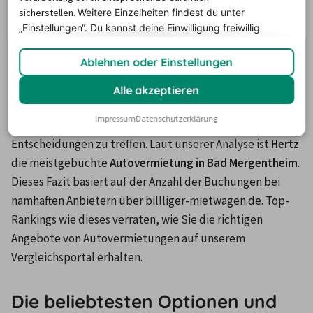
Soweit Sie einen Mietwagen in Bad Mergentheim 
sicherstellen.
Weitere Einzelheiten findest du unter
„Einstellungen“. Du
kannst deine Einwilligung freiwillig
reservieren möchten, nutzen Sie unser Vergleichsportal, 
erteilen und jederzeit
widerrufen.
um sich eine Übersicht über Ihre lokale Autovermietung 
Ablehnen oder Einstellungen
zu verschaffen. Hier erhalten Sie ausgedehnte 
Informationen zu einzelnen Angeboten, Preise sowie 
Alle akzeptieren
aktuelle Kundenbewertungen. Alle Details befinden sich 
Impressum
Datenschutzerklärung
an einem Ort, was es einfach macht, fundierte 
Entscheidungen zu treffen. Laut unserer Analyse ist 
Hertz
die meistgebuchte 
Autovermietung in Bad Mergentheim
. 
Dieses Fazit basiert auf der Anzahl der Buchungen bei 
namhaften Anbietern über billliger-mietwagen.de. Top-
Rankings wie dieses verraten, wie Sie die richtigen 
Angebote von Autovermietungen auf unserem 
Vergleichsportal erhalten.
Die beliebtesten Optionen und