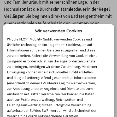
und Familienurlaub mit seiner schönen Lage. 
In der 
Hochsaison ist die Durchschnittsmietdauer in der Regel 
viel länger.
 Sie beginnen direkt von Bad Mergentheim mit 
einem regionalen Aufenthalt in den Sommer- oder 
Wintermonaten. Unsere Kunden sind unabhängig von 
Wir verwenden Cookies
Bahn und Bus. Sie können flexibel und bequem in die 
Wir, die FLOYT Mobility GmbH, verwenden Cookies und
entlegensten Gegenden der Region zu reisen. Ein 
ähnliche Technologien (im Folgenden: Cookies), um auf
Informationen auf deinen Geräten zuzugreifen und diese
Leihfahrzeug in Bad Mergentheim buchen Sie auf billiger-
zu verarbeiten. Sofern die Verwendung von Cookies nicht
mietwagen.de. Sie können viel Geld bei Ihrem 
zwingend erforderlich ist, um die angeforderten Dienste
Wunschfahrzeug sparen, indem Sie die Preise von und 
zu erbringen, benötigen wir deine Zustimmung. Mit deiner
Einwilligung können wir ein individuelles Profil erstellen
nach Bad Mergentheim und Umgebung vergleichen.
und die geräteübergreifend gesammelten Informationen
(einschließlich deiner E-Mail-Adresse) zu Werbezwecken,
Meist gebuchte
zur Anpassung unserer Angebote und Dienste und zum
Austausch mit Dritten verarbeiten. Wir können die Daten
Autovermietungen in Bad
auch zur Präferenzverwaltung, Reichweiten- und
Mergentheim
Leistungsauswertung nutzen. Erfolgt die Verarbeitung
außerhalb der EU/des EWR, werden wir die Sicherheit der
Verarbeitung durch entsprechende Garantien