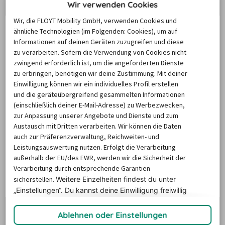
Wir verwenden Cookies
Wir, die FLOYT Mobility GmbH, verwenden Cookies und
ähnliche Technologien (im Folgenden: Cookies), um auf
Die Preise basieren auf dem Minimum Median-Suchpreis für die
Informationen auf deinen Geräten zuzugreifen und diese
nächsten 12 Monate und können für neue Suchanfragen variieren.
zu verarbeiten. Sofern die Verwendung von Cookies nicht
zwingend erforderlich ist, um die angeforderten Dienste
Autovermietung Büdingen
zu erbringen, benötigen wir deine Zustimmung. Mit deiner
Einwilligung können wir ein individuelles Profil erstellen
und die geräteübergreifend gesammelten Informationen
Kein Wunder, dass die rund 21.000 Einwohner-Stadt 
(einschließlich deiner E-Mail-Adresse) zu Werbezwecken,
zur Anpassung unserer Angebote und Dienste und zum
Büdingen unweit von Frankfurt so häufig als "hessisches 
Austausch mit Dritten verarbeiten. Wir können die Daten
Rothenburg" bezeichnet wird: Auf einer Fahrt mit dem 
auch zur Präferenzverwaltung, Reichweiten- und
Wagen einer Autovermietung durch Büdingen kommen 
Leistungsauswertung nutzen. Erfolgt die Verarbeitung
Sie an unzähligen Fachwerkhäusern vorbei, die teilweise 
außerhalb der EU/des EWR, werden wir die Sicherheit der
Verarbeitung durch entsprechende Garantien
vor mehreren hundert Jahren errichtet wurden. Die 
sicherstellen.
Weitere Einzelheiten findest du unter
mittelalterliche Altstadt mit ihrem Schloss zählt zu den 
„Einstellungen“. Du
kannst deine Einwilligung freiwillig
besterhaltenen städtischen Anlagen in ganz Europa und 
erteilen und jederzeit
widerrufen.
ist deshalb seit jeher ein beliebtes Ausflugs- und 
Ablehnen oder Einstellungen