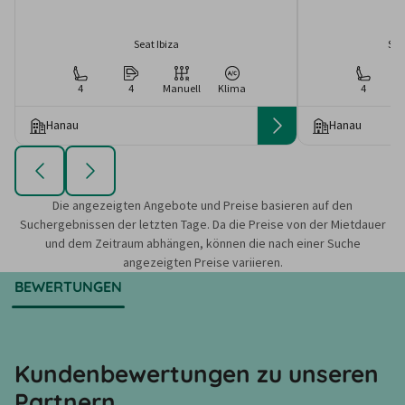
Seat Ibiza
Sko
4
4
Manuell
Klima
4
Hanau
Hanau
Die angezeigten Angebote und Preise basieren auf den
Suchergebnissen der letzten Tage. Da die Preise von der Mietdauer
und dem Zeitraum abhängen, können die nach einer Suche
angezeigten Preise variieren.
BEWERTUNGEN
Kundenbewertungen zu unseren
Partnern