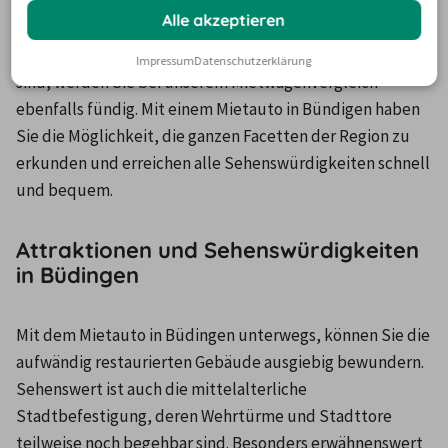
Urlaubsziel.
Alle akzeptieren
Die nächste Großstadt ist Frankfurt. Falls Sie auf der 
suche nach einer günstigen Autovermietung in Frankfurt 
Impressum
Datenschutzerklärung
sind, werden Sie bei unserem Mietwagenvergleich 
ebenfalls fündig. Mit einem Mietauto in Bündigen haben 
Sie die Möglichkeit, die ganzen Facetten der Region zu 
erkunden und erreichen alle Sehenswürdigkeiten schnell 
und bequem. 
Attraktionen und Sehenswürdigkeiten
in Büdingen
Mit dem Mietauto in Büdingen unterwegs, können Sie die 
aufwändig restaurierten Gebäude ausgiebig bewundern. 
Sehenswert ist auch die mittelalterliche 
Stadtbefestigung, deren Wehrtürme und Stadttore 
teilweise noch begehbar sind. Besonders erwähnenswert 