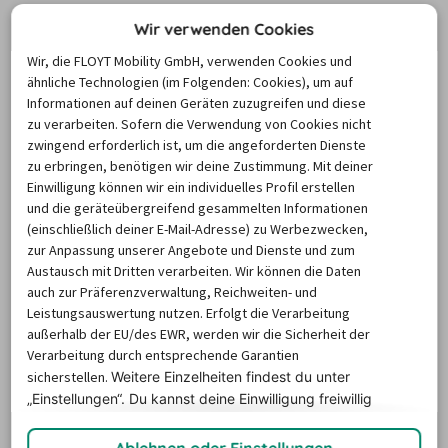
Wir verwenden Cookies
Um die Karte und die Stationsinformationen
Wir, die FLOYT Mobility GmbH, verwenden Cookies und
anzuzeigen, aktiviere bitte Cookies.
ähnliche Technologien (im Folgenden: Cookies), um auf
Informationen auf deinen Geräten zuzugreifen und diese
Klicke hier, um deine Cookie-Einstellungen zu
zu verarbeiten. Sofern die Verwendung von Cookies nicht
verwalten.
zwingend erforderlich ist, um die angeforderten Dienste
zu erbringen, benötigen wir deine Zustimmung. Mit deiner
Einwilligung können wir ein individuelles Profil erstellen
und die geräteübergreifend gesammelten Informationen
Mietwagen Como
(einschließlich deiner E-Mail-Adresse) zu Werbezwecken,
zur Anpassung unserer Angebote und Dienste und zum
Austausch mit Dritten verarbeiten. Wir können die Daten
Como liegt in der Lombardei im Norden von 
Italien
. 
auch zur Präferenzverwaltung, Reichweiten- und
Aufgrund der malerischen Lage am gleichnamigen See 
Leistungsauswertung nutzen. Erfolgt die Verarbeitung
außerhalb der EU/des EWR, werden wir die Sicherheit der
und der Nähe zur Schweizer Grenze ist die Stadt seit 
Verarbeitung durch entsprechende Garantien
jeher ein beliebtes Ausflugs- und Urlaubsziel. Hinzu 
sicherstellen.
Weitere Einzelheiten findest du unter
kommen die zahlreichen Sehenswürdigkeiten und 
„Einstellungen“. Du
kannst deine Einwilligung freiwillig
touristischen Attraktionen, die auf einer Tour mit einem 
erteilen und jederzeit
widerrufen.
Mietwagen in Como bequem erfahren werden können. 