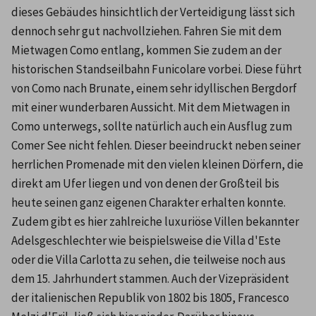
dieses Gebäudes hinsichtlich der Verteidigung lässt sich 
dennoch sehr gut nachvollziehen. Fahren Sie mit dem 
Mietwagen Como entlang, kommen Sie zudem an der 
historischen Standseilbahn Funicolare vorbei. Diese führt 
von Como nach Brunate, einem sehr idyllischen Bergdorf 
mit einer wunderbaren Aussicht. Mit dem Mietwagen in 
Como unterwegs, sollte natürlich auch ein Ausflug zum 
Comer See nicht fehlen. Dieser beeindruckt neben seiner 
herrlichen Promenade mit den vielen kleinen Dörfern, die 
direkt am Ufer liegen und von denen der Großteil bis 
heute seinen ganz eigenen Charakter erhalten konnte. 
Zudem gibt es hier zahlreiche luxuriöse Villen bekannter 
Adelsgeschlechter wie beispielsweise die Villa d'Este 
oder die Villa Carlotta zu sehen, die teilweise noch aus 
dem 15. Jahrhundert stammen. Auch der Vizepräsident 
der italienischen Republik von 1802 bis 1805, Francesco 