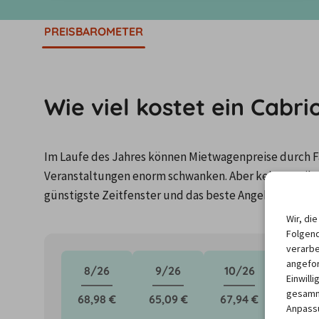
PREISBAROMETER
Wie viel kostet ein Cabr
Im Laufe des Jahres können Mietwagenpreise durch Fa
Veranstaltungen enorm schwanken. Aber keine Panik: 
günstigste Zeitfenster und das beste Angebot für de
Wir, di
Folgend
verarbe
angefor
8/26
9/26
10/26
11/2
Einwill
gesamme
68,98 €
65,09 €
67,94 €
68,63
Anpassu