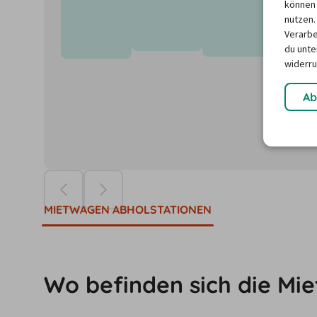
können 
nutzen.
Verarbe
du unter
widerru
Ab
Die Preise ba
MIETWAGEN ABHOLSTATIONEN
Wo befinden sich die Mi