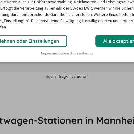
die Daten auch zur Präferenzverwaltung, Reichweiten- und Leistungsausw
 Erfolgt die Verarbeitung außerhalb der EU/des EWR, werden wir die Sicher
itung durch entsprechende Garantien sicherstellen. Weitere Einzelheiten f
 „Einstellungen“. Du kannst deine Einwilligung freiwillig erteilen und jederze
fen.
lehnen oder Einstellungen
Alle akzeptie
Impressum
Datenschutzerklärung
sieren auf dem Minimum Median-Suchpreis für die nächsten 12 Monate und k
Suchanfragen variieren.
etwagen-Stationen in Mannhe