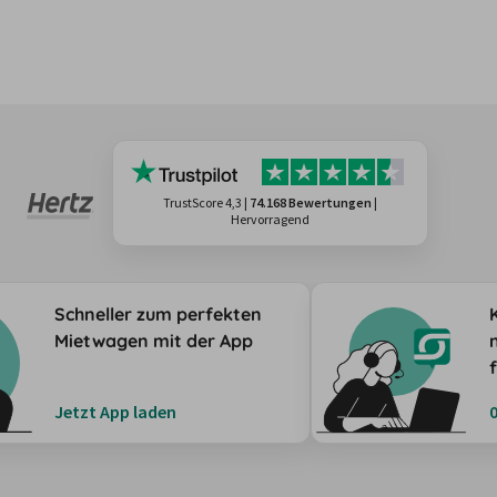
TrustScore 4,3
|
74.168 Bewertungen
|
Hervorragend
Schneller zum perfekten
Mietwagen mit der App
Jetzt App laden
0