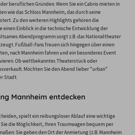
oder beruflichen Gründen. Wenn Sie ein Cabrio mieten in 
n wie das Schloss Mannheim, das durch seine 
tert. Zu den weiteren Highlights gehören die 
inen Einblick in die technische Entwicklung der 
ltsames Abendprogramm sorgt z.B. das Nationaltheater 
zeugt. Fußball-Fans freuen sich hingegen über einen 
eten, nach Mannheim fahren und ein besonderes Event 
rvieren. Ob weltbekanntes Theaterstück oder 
ausverkauft. Möchten Sie den Abend lieber "urban" 
r Stadt.
ung Mannheim entdecken
heiden, spielt ein reibungsloser Ablauf eine wichtige 
n Sie die Möglichkeit, Ihren Traumwagen bequem per 
maßen: Sie geben den Ort der Anmietung (z.B. Mannheim 