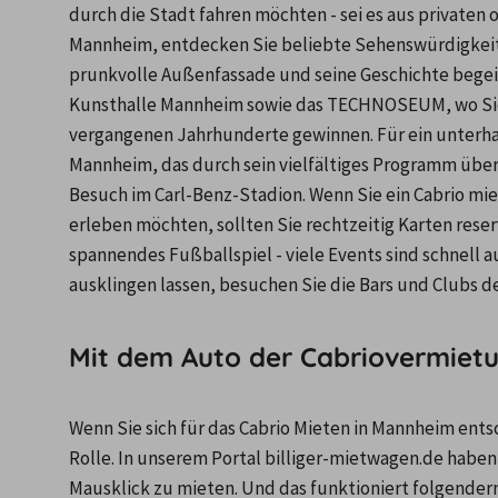
durch die Stadt fahren möchten - sei es aus privaten 
Mannheim, entdecken Sie beliebte Sehenswürdigkeite
prunkvolle Außenfassade und seine Geschichte begeis
Kunsthalle Mannheim sowie das TECHNOSEUM, wo Sie e
vergangenen Jahrhunderte gewinnen. Für ein unterha
Mannheim, das durch sein vielfältiges Programm über
Besuch im Carl-Benz-Stadion. Wenn Sie ein Cabrio mi
erleben möchten, sollten Sie rechtzeitig Karten rese
spannendes Fußballspiel - viele Events sind schnell 
ausklingen lassen, besuchen Sie die Bars und Clubs de
Mit dem Auto der Cabriovermiet
Wenn Sie sich für das Cabrio Mieten in Mannheim entsc
Rolle. In unserem Portal billiger-mietwagen.de habe
Mausklick zu mieten. Und das funktioniert folgender