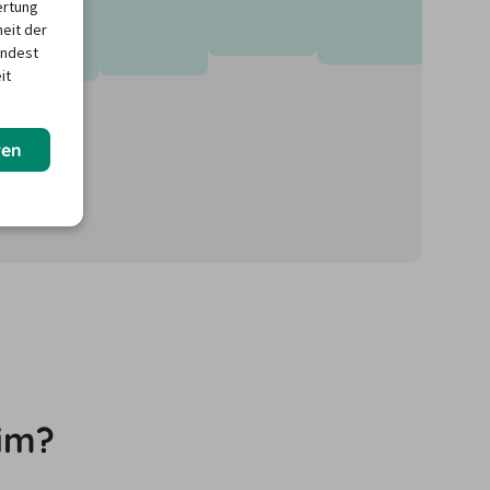
ertung
heit der
indest
it
ren
önnen für neue
im?