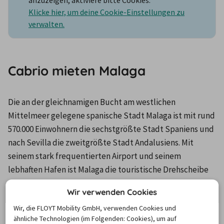
Klicke hier, um deine Cookie-Einstellungen zu
verwalten.
Cabrio mieten Malaga
Die an der gleichnamigen Bucht am westlichen 
Mittelmeer gelegene spanische Stadt Malaga ist mit rund 
570.000 Einwohnern die sechstgrößte Stadt Spaniens und 
nach Sevilla die zweitgrößte Stadt Andalusiens. Mit 
seinem stark frequentierten Airport und seinem 
lebhaften Hafen ist Malaga die touristische Drehscheibe 
an der Costa del Sol. Dank seiner zahlreichen historischen 
Wir verwenden Cookies
Monumente aus der Maurenzeit und der Nähe zu den 
Wir, die FLOYT Mobility GmbH, verwenden Cookies und
wichtigsten Touristenorten der Region wie Marbella, 
ähnliche Technologien (im Folgenden: Cookies), um auf
Estepona und Torremolinos spielt Malaga eine zentrale 