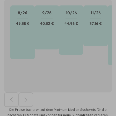
8/26
9/26
10/26
11/26
49,38 €
40,32 €
44,96 €
37,16 €
5
Die Preise basieren auf dem Minimum Median-Suchpreis für die
nächsten 12 Monate und können für neue Suchanfragen variieren.