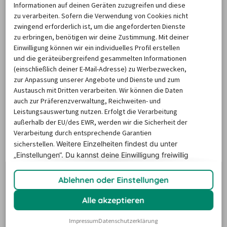
Informationen auf deinen Geräten zuzugreifen und diese
Rolle als Anziehungspunkt für Urlauber aus zahlreichen 
zu verarbeiten. Sofern die Verwendung von Cookies nicht
Ländern. Ein Cabrio mieten in Malaga daher viele Gäste, 
zwingend erforderlich ist, um die angeforderten Dienste
zu erbringen, benötigen wir deine Zustimmung. Mit deiner
die einerseits die architektonischen Highlights der Stadt 
Einwilligung können wir ein individuelles Profil erstellen
entdecken, andererseits aber aber die wunderbaren 
und die geräteübergreifend gesammelten Informationen
Strände der Umgebung und die Naturschönheiten des 
(einschließlich deiner E-Mail-Adresse) zu Werbezwecken,
zur Anpassung unserer Angebote und Dienste und zum
gebirgigen Hinterlandes kennenlernen möchten. Sie 
Austausch mit Dritten verarbeiten. Wir können die Daten
sollten sich daher dafür entscheiden, ein Cabrio zu 
auch zur Präferenzverwaltung, Reichweiten- und
mieten und in Malaga zu nutzen. So haben Sie die 
Leistungsauswertung nutzen. Erfolgt die Verarbeitung
einzigartige Chance, in Malaga und seiner Region das 
außerhalb der EU/des EWR, werden wir die Sicherheit der
Verarbeitung durch entsprechende Garantien
besondere Fahrgefühl zu genießen, das Sie nur in einem 
sicherstellen.
Weitere Einzelheiten findest du unter
offenen Cabrio erleben können. Wenn Sie ein Cabrio 
„Einstellungen“. Du
kannst deine Einwilligung freiwillig
mieten und in Malaga damit unterwegs sein wollen, steht 
erteilen und jederzeit
widerrufen.
Ihnen ein umfangreiches Programm einzigartiger 
Ablehnen oder Einstellungen
Fahrzeuge zur Verfügung. Sie können sich für einen 
Alle akzeptieren
wendigen Zweisitzer entscheiden, aber auch einen 
familientauglichen Viersitzer buchen. Wenn Sie ein 
Impressum
Datenschutzerklärung