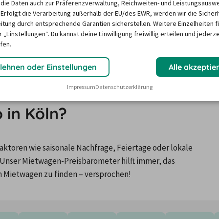
die Daten auch zur Präferenzverwaltung, Reichweiten- und Leistungsausw
Kundenbewertungen anzeigen
 Erfolgt die Verarbeitung außerhalb der EU/des EWR, werden wir die Sicher
itung durch entsprechende Garantien sicherstellen. Weitere Einzelheiten f
 „Einstellungen“. Du kannst deine Einwilligung freiwillig erteilen und jederze
Mehr anzeigen
fen.
lehnen oder Einstellungen
Alle akzeptie
Impressum
Datenschutzerklärung
o in Köln?
ktoren wie saisonale Nachfrage, Feiertage oder lokale 
Unser Mietwagen-Preisbarometer hilft immer, das 
n Mietwagen zu finden – versprochen!