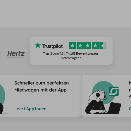
TrustScore 4,3
|
74.168 Bewertungen
|
Hervorragend
Schneller zum perfekten
Mietwagen mit der App
Jetzt App laden
0