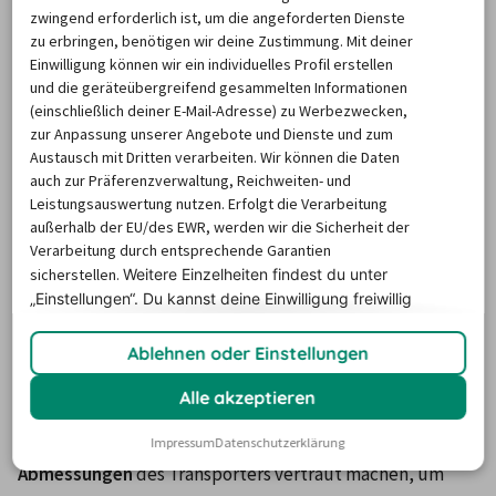
Wissenswertes zur
zwingend erforderlich ist, um die angeforderten Dienste
Transportervermietung in
zu erbringen, benötigen wir deine Zustimmung. Mit deiner
Einwilligung können wir ein individuelles Profil erstellen
Stuttgart
und die geräteübergreifend gesammelten Informationen
(einschließlich deiner E-Mail-Adresse) zu Werbezwecken,
zur Anpassung unserer Angebote und Dienste und zum
Transporter mieten in Stuttgart: Tipps
Austausch mit Dritten verarbeiten. Wir können die Daten
für die Fahrt und wichtige
auch zur Präferenzverwaltung, Reichweiten- und
Leistungsauswertung nutzen. Erfolgt die Verarbeitung
Verkehrsregeln
außerhalb der EU/des EWR, werden wir die Sicherheit der
Verarbeitung durch entsprechende Garantien
Seien Sie allerdings vorsichtig, sobald Sie sich hinter das 
sicherstellen.
Weitere Einzelheiten findest du unter
Steuer setzen und in den Stuttgarter Kessel abtauchen 
„Einstellungen“. Du
kannst deine Einwilligung freiwillig
erteilen und jederzeit
widerrufen.
oder die umliegenden Stadtteile und Gemeinden 
Ablehnen oder Einstellungen
ansteuern. So ein Transporter ist schließlich deutlich 
größer als das, was Sie normalerweise gewohnt sind.
Alle akzeptieren
Zuerst sollten Sie sich mit 
der Größe
 und 
den 
Impressum
Datenschutzerklärung
Abmessungen
 des Transporters vertraut machen, um 