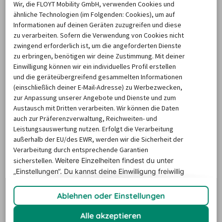
Wir, die FLOYT Mobility GmbH, verwenden Cookies und
ähnliche Technologien (im Folgenden: Cookies), um auf
AutoEurope
Am Berg 3, 56070 Koblenz
Informationen auf deinen Geräten zuzugreifen und diese
zu verarbeiten. Sofern die Verwendung von Cookies nicht
zwingend erforderlich ist, um die angeforderten Dienste
Enterprise
Am Berg 3, 56070 Koblenz
zu erbringen, benötigen wir deine Zustimmung. Mit deiner
Einwilligung können wir ein individuelles Profil erstellen
und die geräteübergreifend gesammelten Informationen
(einschließlich deiner E-Mail-Adresse) zu Werbezwecken,
Einwegmiete:
 Bei unseren Partnern können Sie auch 
zur Anpassung unserer Angebote und Dienste und zum
einen Transporter buchen, um in eine weiter entfernte 
Austausch mit Dritten verarbeiten. Wir können die Daten
Stadt umzuziehen. Informieren Sie sich, welche LKW-
auch zur Präferenzverwaltung, Reichweiten- und
Vermietung in Montabaur diesen Service anbietet und 
Leistungsauswertung nutzen. Erfolgt die Verarbeitung
außerhalb der EU/des EWR, werden wir die Sicherheit der
welche Zusatzgebühren
 damit verbunden sind.
Verarbeitung durch entsprechende Garantien
Tipp Fahrzeugklasse: 
sicherstellen.
Weitere Einzelheiten findest du unter
Wer auch mit größerer Fracht wendig fahren möchte, 
„Einstellungen“. Du
kannst deine Einwilligung freiwillig
sollte einen kompakten 
Transporter mieten
. Für 
erteilen und jederzeit
widerrufen.
Montabaur besteht zudem die Möglichkeit, großräumige 
Ablehnen oder Einstellungen
LKW zu leihen. Unsere Fahrzeugflotte bietet für jede 
Alle akzeptieren