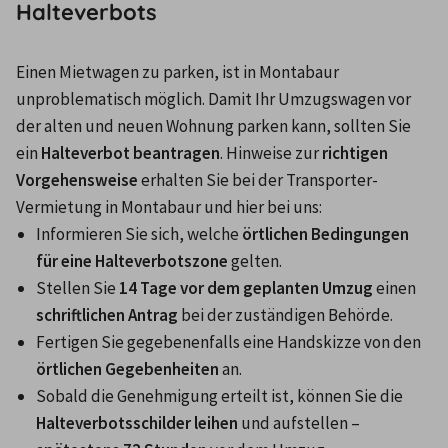
Halteverbots
Einen Mietwagen zu parken, ist in Montabaur 
unproblematisch möglich. Damit Ihr Umzugswagen vor 
der alten und neuen Wohnung parken kann, sollten Sie 
ein 
Halteverbot beantragen
. Hinweise zur 
richtigen 
Vorgehensweise
 erhalten Sie bei der Transporter-
Vermietung in Montabaur und hier bei uns:
Informieren Sie sich, welche 
örtlichen Bedingungen 
für eine Halteverbotszone
 gelten.
Stellen Sie 
14 Tage vor dem geplanten Umzug
 einen 
schriftlichen Antrag
 bei der zuständigen Behörde.
Fertigen Sie gegebenenfalls eine Handskizze von den 
örtlichen Gegebenheiten
 an.
Sobald die Genehmigung erteilt ist, können Sie die 
Halteverbotsschilder leihen
 und aufstellen – 