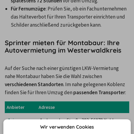
spätestens 72 Stunden
 vor dem Umzug.
Für Fernumzüge
: Prüfen Sie, ob ein Fachunternehmen 
das Halteverbot für Ihren Transporter einrichten und 
Schilder anschließend zurückgeben kann.
Sprinter mieten für Montabaur: Ihre
Autovermietung im Westerwaldkreis
Auf der Suche nach einer günstigen LKW-Vermietung 
nahe Montabaur haben Sie die Wahl zwischen 
verschiedenen Standorten
. Im nahe gelegenen Koblenz 
finden Sie für Ihren Umzug den 
passenden Transporter
:
Anbieter
Adresse
Avis
Andernacher Straße 203, 56070 Koblenz
Wir verwenden Cookies
CarDelMar
Andernacher Straße 203, 56070 Koblenz