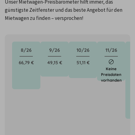
Unser Mietwagen-Preisbarometer hilft immer, das 
günstigste Zeitfenster und das beste Angebot für den 
Mietwagen zu finden – versprochen!
8/26
9/26
10/26
11/26
66,79 €
49,15 €
51,11 €
1
Keine
Preisdaten
vorhanden