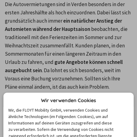
D
ie Autovermietungen sind in Verden besonders in der 
ersten Jahreshälfte als hoch einzuordnen. Dabei lässt sich 
grundsätzlich auch immer 
ein natürlicher Anstieg der 
Automieten während der Hauptsaison
 beobachten, die 
traditionell mit den Ferienzeiten im Sommer und zur 
Weihnachtszeit zusammenfällt. Kunden planen, in den 
Sommermonaten für einen längeren Zeitraum in den 
Urlaub zu fahren, und 
gute Angebote können schnell 
ausgebucht sein
. Da lohnt es sich besonders, weit im 
Voraus eine Buchung vorzunehmen. Sollten sich Ihre 
Pläne einmal ändern, ist das auch kein Problem. 
Gebuchte Leihwagen können bis zu 24 Stunden vor 
Wir verwenden Cookies
Abholung kostenlos storniert werden.
Wir, die FLOYT Mobility GmbH, verwenden Cookies und
Unser Tipp:
 In der Herbstzeit, besonders im Oktober und 
ähnliche Technologien (im Folgenden: Cookies), um auf
November, können die Verfügbarkeiten vergleichsweise 
Informationen auf deinen Geräten zuzugreifen und diese
hoch sein, was Ihnen mitunter die besten Schnäppchen 
zu verarbeiten. Sofern die Verwendung von Cookies nicht
zwingend erforderlich ist, um die angeforderten Dienste
beschert.