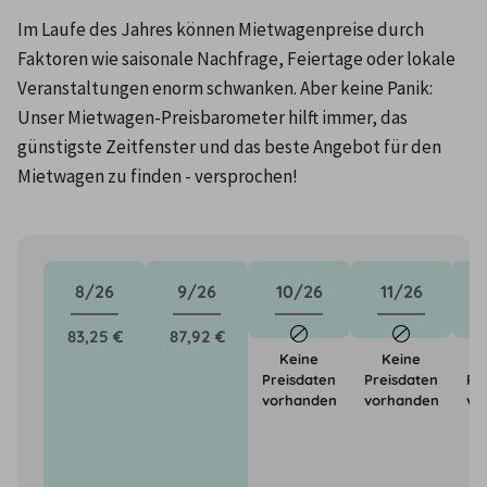
Im Laufe des Jahres können Mietwagenpreise durch 
Faktoren wie saisonale Nachfrage, Feiertage oder lokale 
Veranstaltungen enorm schwanken. Aber keine Panik: 
Unser Mietwagen-Preisbarometer hilft immer, das 
günstigste Zeitfenster und das beste Angebot für den 
Mietwagen zu finden - versprochen!
8/26
9/26
10/26
11/26
83,25 €
87,92 €
Keine
Keine
Preisdaten
Preisdaten
Pr
vorhanden
vorhanden
vo