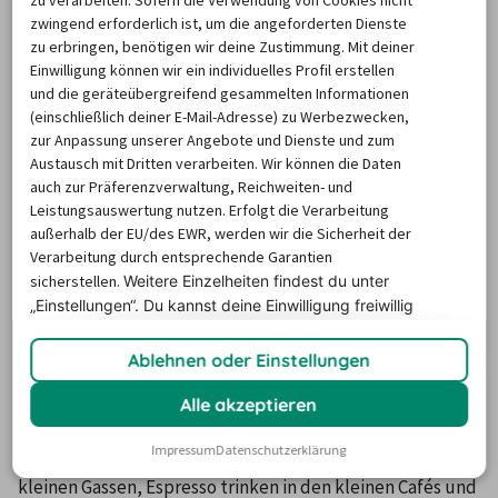
zwingend erforderlich ist, um die angeforderten Dienste
zu erbringen, benötigen wir deine Zustimmung. Mit deiner
Die Anreise nach Tropea von 
Deutschland
 aus erfolgt am 
Einwilligung können wir ein individuelles Profil erstellen
schnellsten per Flug. Die Flughäfen Lamezia Terme (SUF) 
und die geräteübergreifend gesammelten Informationen
und Reggio Calabria (REG) sind je nach Abflugort, zum 
(einschließlich deiner E-Mail-Adresse) zu Werbezwecken,
zur Anpassung unserer Angebote und Dienste und zum
Beispiel 
Köln
, etwa in drei Stunden erreichbar.
Austausch mit Dritten verarbeiten. Wir können die Daten
Chartergesellschaften und Billigflieger haben die Region 
auch zur Präferenzverwaltung, Reichweiten- und
für sich entdeckt und bieten in Verbindung mit einem 
Leistungsauswertung nutzen. Erfolgt die Verarbeitung
außerhalb der EU/des EWR, werden wir die Sicherheit der
Mietwagen in Tropea einen individuellen Urlaub.
Verarbeitung durch entsprechende Garantien
sicherstellen.
Weitere Einzelheiten findest du unter
Mit dem Mietwagen um Tropea eine
„Einstellungen“. Du
kannst deine Einwilligung freiwillig
Rundreise genießen
erteilen und jederzeit
widerrufen.
Ablehnen oder Einstellungen
Außer den bereits genannten, wunderschönen Stränden 
Alle akzeptieren
kann Tropea alles bieten, was man sich auf einer 
Impressum
Datenschutzerklärung
italienischen Reise wünschen kann. Vom Bummeln in 
kleinen Gassen, Espresso trinken in den kleinen Cafés und 