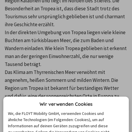
Region Kalabrien und liegt im Norden des Stiefels. Die 
Besonderheit an Tropea ist, dass diese Stadt trotz des 
Tourismus sehr ursprünglich geblieben ist und charmant 
ihre Geschichte erzählt.
In der direkten Umgebung von Tropea liegen viele kleine 
Buchten am türkisblauen Meer, die zum Baden und 
Wandern einladen. Wie klein Tropea geblieben ist erkennt 
man an der geringen Einwohnerzahl, die nur wenige 
Tausend beträgt.
Das Klima am Thyrrenischen Meer verwöhnt mit 
angenehm, heißen Sommern und milden Wintern. Die 
Region um Tropea ist bekannt für beständiges Wetter 
und dafür, eine der sonnenreichsten Orte in Europa zu 
sein. 
Wir verwenden Cookies
Wir, die FLOYT Mobility GmbH, verwenden Cookies und
ähnliche Technologien (im Folgenden: Cookies), um auf
Bei Anreise nach Tropea einen
Informationen auf deinen Geräten zuzugreifen und diese
Mietwagen buchen
zu verarbeiten. Sofern die Verwendung von Cookies nicht