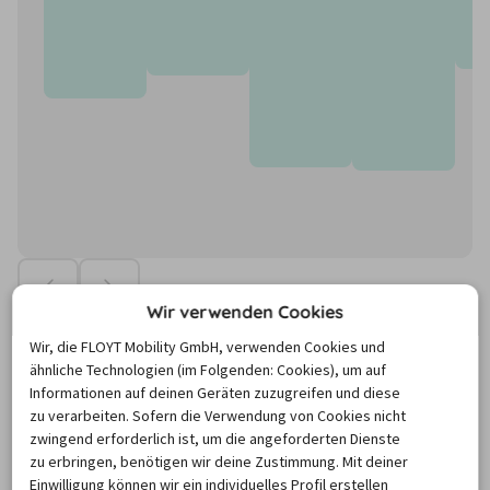
Wir verwenden Cookies
Die Preise basieren auf dem Minimum Median-Suchpreis für die
Wir, die FLOYT Mobility GmbH, verwenden Cookies und
nächsten 12 Monate und können für neue Suchanfragen variieren.
ähnliche Technologien (im Folgenden: Cookies), um auf
Informationen auf deinen Geräten zuzugreifen und diese
Autovermietung Schmalkalden
zu verarbeiten. Sofern die Verwendung von Cookies nicht
zwingend erforderlich ist, um die angeforderten Dienste
zu erbringen, benötigen wir deine Zustimmung. Mit deiner
Schmalkalden unweit von Erfurt im südwestlichen 
Einwilligung können wir ein individuelles Profil erstellen