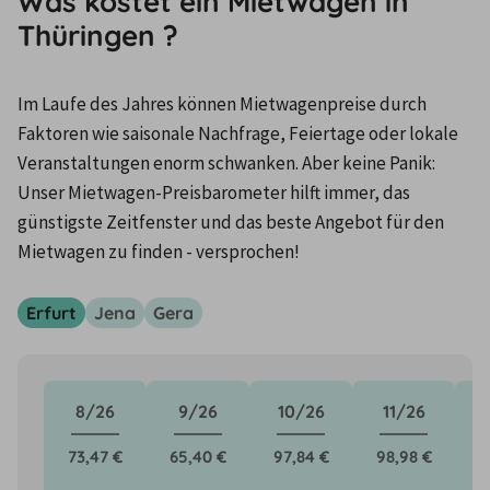
Was kostet ein Mietwagen in
Thüringen ?
Im Laufe des Jahres können Mietwagenpreise durch 
Faktoren wie saisonale Nachfrage, Feiertage oder lokale 
Veranstaltungen enorm schwanken. Aber keine Panik: 
Unser Mietwagen-Preisbarometer hilft immer, das 
günstigste Zeitfenster und das beste Angebot für den 
Mietwagen zu finden - versprochen!
Erfurt
Jena
Gera
8/26
9/26
10/26
11/26
73,47 €
65,40 €
97,84 €
98,98 €
6