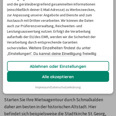
und die geräteübergreifend gesammelten Informationen
Thüringen verfügt über eine lange Vergangenheit: Bereits 
(einschließlich deiner E-Mail-Adresse) zu Werbezwecken,
im frühen 9. Jahrhundert ist die Stadt urkundlich 
zur Anpassung unserer Angebote und Dienste und zum
erwähnt. Fahren Sie mit dem Wagen einer 
Austausch mit Dritten verarbeiten. Wir können die Daten
auch zur Präferenzverwaltung, Reichweiten- und
Autovermietung durch Schmalkalden, können Sie 
Leistungsauswertung nutzen. Erfolgt die Verarbeitung
allerorts Zeugnisse dieser teilweise bewegten Geschichte 
außerhalb der EU/des EWR, werden wir die Sicherheit der
entdecken. In der Stadt sind noch über 90 Prozent der 
Verarbeitung durch entsprechende Garantien
Fachwerkhäuser aus dem Spätmittelalter erhalten, was 
sicherstellen.
Weitere Einzelheiten findest du unter
„Einstellungen“. Du
kannst deine Einwilligung freiwillig
Schmalkalden zu einem besonders lohnenswerten 
erteilen und jederzeit
widerrufen.
Urlaubsziel macht.
Ablehnen oder Einstellungen
Attraktionen und Sehenswürdigkeiten
Alle akzeptieren
in Schmalkalden
Impressum
Datenschutzerklärung
Starten Sie Ihre Mietwagentour durch Schmalkalden 
daher am besten in der historischen Altstadt. Hier 
befindet sich beispielsweise die Stadtkirche St. Georg, 