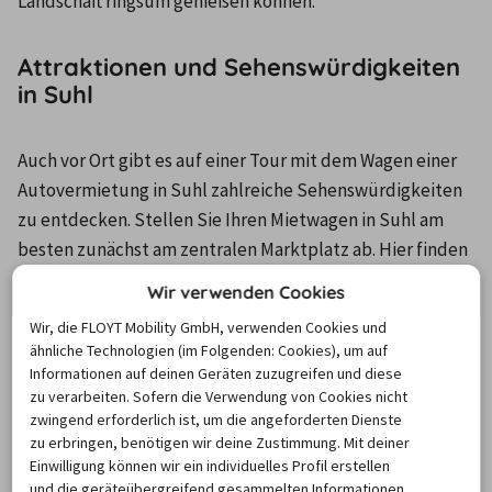
Landschaft ringsum genießen können. 
Attraktionen und Sehenswürdigkeiten
in Suhl
Auch vor Ort gibt es auf einer Tour mit dem Wagen einer 
Autovermietung in Suhl zahlreiche Sehenswürdigkeiten 
zu entdecken. Stellen Sie Ihren Mietwagen in Suhl am 
besten zunächst am zentralen Marktplatz ab. Hier finden 
Sie unter anderem das Rathaus, das aus dem Jahre 1590 
Wir verwenden Cookies
stammt und anno 1910 zu einem neobarocken Gebäude 
Wir, die FLOYT Mobility GmbH, verwenden Cookies und
umgebaut wurde. Nicht minder sehenswert ist das 
ähnliche Technologien (im Folgenden: Cookies), um auf
Fachwerkensemble, welches sich im Ortsteil Heinrichs 
Informationen auf deinen Geräten zuzugreifen und diese
befindet. Teilweise stammen die Gebäude noch aus dem 
zu verarbeiten. Sofern die Verwendung von Cookies nicht
zwingend erforderlich ist, um die angeforderten Dienste
frühen 16. Jahrhundert. Mit dem Mietwagen Suhl 
zu erbringen, benötigen wir deine Zustimmung. Mit deiner
erfahrend, sollten Sie zudem dem Waffenschmied-
Einwilligung können wir ein individuelles Profil erstellen
Denkmal einen Besuch abstatten. Dieses befindet sich im 
und die geräteübergreifend gesammelten Informationen