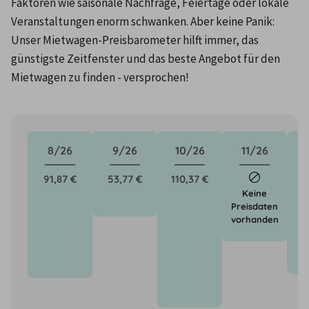
Faktoren wie saisonale Nachfrage, Feiertage oder lokale 
Veranstaltungen enorm schwanken. Aber keine Panik: 
Unser Mietwagen-Preisbarometer hilft immer, das 
günstigste Zeitfenster und das beste Angebot für den 
Mietwagen zu finden - versprochen!
8/26
9/26
10/26
11/26
91,87 €
53,77 €
110,37 €
8
Keine
Preisdaten
vorhanden