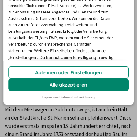
(einschließlich deiner E-Mail-Adresse) zu Werbezwecken,
Zentrum der Stadt und wurde im Jahre 1903 errichtet. 
zur Anpassung unserer Angebote und Dienste und zum
Die Stadt wurde überregional für ihre Waffenproduktion 
Austausch mit Dritten verarbeiten. Wir können die Daten
bekannt - fahren Sie mit dem Wagen einer 
auch zur Präferenzverwaltung, Reichweiten- und
Autovermietung Suhl entlang, können Sie sich hierüber 
Leistungsauswertung nutzen. Erfolgt die Verarbeitung
außerhalb der EU/des EWR, werden wir die Sicherheit der
im Waffenmuseum etwas genauer informieren. Dieses 
Verarbeitung durch entsprechende Garantien
befindet sich in einem historischen Malzhaus aus dem 
sicherstellen.
Weitere Einzelheiten findest du unter
Jahre 1663 und stellt anhand unzähliger wertvoller 
„Einstellungen“. Du
kannst deine Einwilligung freiwillig
Exponate die lange Tradition der Waffenherstellung vor 
erteilen und jederzeit
widerrufen.
Ablehnen oder Einstellungen
Ort anschaulich dar.
Alle akzeptieren
Mit dem Mietwagen Suhl entdecken
Impressum
Datenschutzerklärung
Mit dem Mietwagen in Suhl unterwegs, ist auch ein Halt 
an der Stadtkirche St. Marien sehr empfehlenswert. Diese 
wurde erstmals im späten 15. Jahrhundert errichtet, nach 
einem Brand im Jahre 1753 entstand der heutige Bau im 