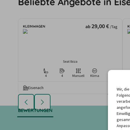
Beliebte Angebote in Eis
29,00 €
ab
KLEINWAGEN
K
/Tag
Seat Ibiza
4
4
Manuell
Klima
Eisenach
Wir, di
Die angezeigten An
Folgend
Mietdauer u
verarbe
angefor
BEWERTUNGEN
Einwill
gesamme
Anpassu