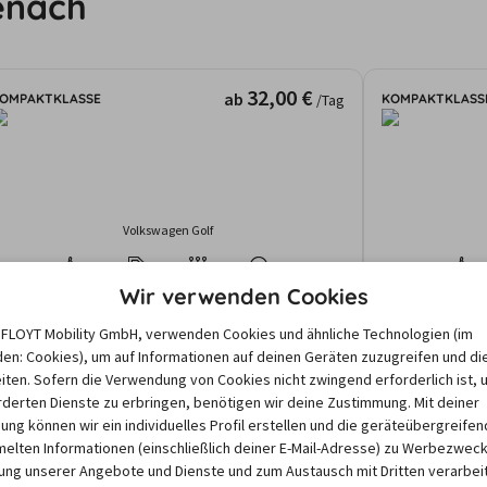
enach
32,00 €
ab
OMPAKTKLASSE
KOMPAKTKLASS
/Tag
Volkswagen Golf
5
4
Manuell
Klima
5
Wir verwenden Cookies
Eisenach
Eisenach
e FLOYT Mobility GmbH, verwenden Cookies und ähnliche Technologien (im
gebote und Preise basieren auf den Suchergebnissen der letzten Tage. Da
en: Cookies), um auf Informationen auf deinen Geräten zuzugreifen und di
nd dem Zeitraum abhängen, können die nach einer Suche angezeigten Preis
iten. Sofern die Verwendung von Cookies nicht zwingend erforderlich ist, 
derten Dienste zu erbringen, benötigen wir deine Zustimmung. Mit deiner
igung können wir ein individuelles Profil erstellen und die geräteübergreifen
lten Informationen (einschließlich deiner E-Mail-Adresse) zu Werbezweck
ng unserer Angebote und Dienste und zum Austausch mit Dritten verarbeit