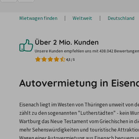
Mietwagen finden
Weltweit
Deutschland
Über 2 Mio. Kunden
Unsere Kunden empfehlen uns mit 438.042 Bewertungen
4,5
/
5
Autovermietung in Eisen
Eisenach liegt im Westen von Thüringen unweit von d
zählt zu den sogenannten "Lutherstädten" - kein Wun
Wartburg das Neue Testament vom Griechischen in die
mehr Sehenswürdigkeiten und touristische Attraktion
Wagen einer Autovermietung aus Eisenach bequem un