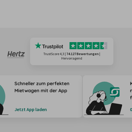
TrustScore 4,3
|
74.127 Bewertungen
|
Hervorragend
Schneller zum perfekten
Mietwagen mit der App
Jetzt App laden
0