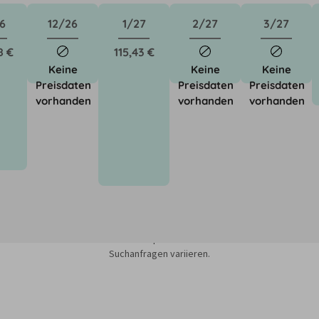
6
12/26
1/27
2/27
3/27
8 €
115,43 €
Keine
Keine
Keine
Preisdaten
Preisdaten
Preisdaten
vorhanden
vorhanden
vorhanden
sieren auf dem Minimum Median-Suchpreis für die nächsten 12 Monate und k
Suchanfragen variieren.