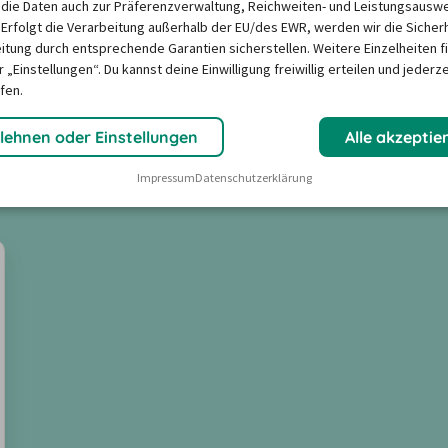
die Daten auch zur Präferenzverwaltung, Reichweiten- und Leistungsausw
nseren Partnern
 Erfolgt die Verarbeitung außerhalb der EU/des EWR, werden wir die Sicher
itung durch entsprechende Garantien sicherstellen. Weitere Einzelheiten f
 „Einstellungen“. Du kannst deine Einwilligung freiwillig erteilen und jederze
fen.
für die Mietwagen-Reise ist? 
den zusammengestellt, um die 
lehnen oder Einstellungen
Alle akzeptie
Impressum
Datenschutzerklärung