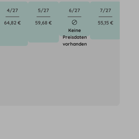
4/27
5/27
6/27
7/27
64,82 €
59,68 €
55,15 €
Keine
Preisdaten
vorhanden
önnen für neue