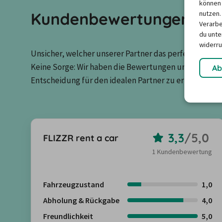
können 
Kundenbewertungen zu u
nutzen.
Verarbe
du unter
widerru
Unsicher, welcher unserer Partner das perfekte Match 
Keine Sorge: Wir haben die Bewertungen unserer Kun
Ab
Entscheidung für den idealen Partner zu erleichtern.
3,3
/
5,0
FLIZZR rent a car
1 Kundenbewertung
Fahrzeugzustand
1,0
Abholung & Rückgabe
4,0
Freundlichkeit
5,0