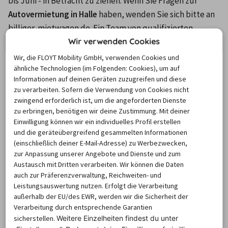
bis Juni - in Betracht zu ziehen. Wenn Sie Fragen zur 
Autovermietung in Halle
 haben, wenden Sie sich bitte an 
billiger-mietwagen.de. Ein Team von qualifizierten 
Wir verwenden Cookies
Experten steht Ihnen zur Seite. Denken Sie daran: Wenn 
es um die besten Preise geht - wer zuerst kommt, mahlt 
Wir, die FLOYT Mobility GmbH, verwenden Cookies und
ähnliche Technologien (im Folgenden: Cookies), um auf
zuerst.
Informationen auf deinen Geräten zuzugreifen und diese
zu verarbeiten. Sofern die Verwendung von Cookies nicht
Welche Anbieter werden in Halle
zwingend erforderlich ist, um die angeforderten Dienste
zu erbringen, benötigen wir deine Zustimmung. Mit deiner
(Saale) besonders häufig
Einwilligung können wir ein individuelles Profil erstellen
gebucht?
und die geräteübergreifend gesammelten Informationen
(einschließlich deiner E-Mail-Adresse) zu Werbezwecken,
zur Anpassung unserer Angebote und Dienste und zum
Bei billiger-mietwagen.de erhalten Sie einen 
Austausch mit Dritten verarbeiten. Wir können die Daten
auch zur Präferenzverwaltung, Reichweiten- und
umfassenden Vergleich der besten Angebote der 
Leistungsauswertung nutzen. Erfolgt die Verarbeitung
beliebtesten und zuverlässigsten Autovermieter in einer 
außerhalb der EU/des EWR, werden wir die Sicherheit der
Stadt oder Region. Reisende, die sich für einen 
Verarbeitung durch entsprechende Garantien
sicherstellen.
Weitere Einzelheiten findest du unter
Mietwagen in Halle 
interessieren, buchen in der Regel 