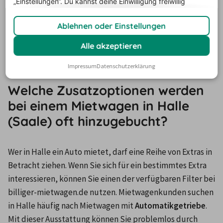
„Einstellungen“. Du
kannst deine Einwilligung freiwillig
beim einem der beliebtesten Autovermieter: Enterprise, 
erteilen und jederzeit
widerrufen.
Buchbinder, Avis, Europcar oder Hertz. Jeder von ihnen 
Ablehnen oder Einstellungen
bietet eine Vielzahl an optionalen Extras, umfangreiche 
Auswahl an verschiedenen Fahrzeugklassen und 
Alle akzeptieren
erstklassigen Mietservice.
Impressum
Datenschutzerklärung
Welche Zusatzoptionen werden
bei einem Mietwagen in Halle
(Saale) oft hinzugebucht?
Wer in Halle ein Auto mietet, darf eine Reihe von Extras in 
Betracht ziehen. Wenn Sie sich für ein bestimmtes Extra 
interessieren, können Sie einen der verfügbaren Filter bei 
billiger-mietwagen.de nutzen. Mietwagenkunden suchen 
in Halle häufig nach Mietwagen mit 
Automatikgetriebe
. 
Mit dieser Ausstattung können Sie problemlos durch 