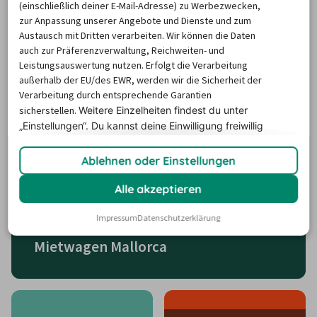
(einschließlich deiner E-Mail-Adresse) zu Werbezwecken,
zur Anpassung unserer Angebote und Dienste und zum
Um einen Leihwagen in Rhede zu mieten, brauchen Sie in 
Austausch mit Dritten verarbeiten. Wir können die Daten
der Regel eine Kreditkarte. Selten gibt es jedoch 
auch zur Präferenzverwaltung, Reichweiten- und
Ausnahmen. Unsere Hotline unterstützt Sie dabei, das 
Leistungsauswertung nutzen. Erfolgt die Verarbeitung
außerhalb der EU/des EWR, werden wir die Sicherheit der
passende Mietwagen-Angebot zu finden.
Verarbeitung durch entsprechende Garantien
sicherstellen.
Weitere Einzelheiten findest du unter
Die beliebtesten Reiseziele
„Einstellungen“. Du
kannst deine Einwilligung freiwillig
erteilen und jederzeit
widerrufen.
Ablehnen oder Einstellungen
Alle akzeptieren
Impressum
Datenschutzerklärung
Mietwagen Mallorca