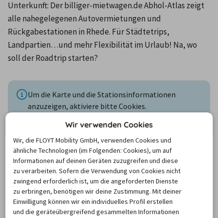
Unterkunft: Der billiger-mietwagen.de Abhol-Atlas zeigt 
alle nahegelegenen Autovermietungen und 
Rückgabestationen in Rhede. Für Städtetrips, 
Landpartien…und mehr Flexibilität im Urlaub! Na, wo 
soll der Roadtrip starten?
Um die Karte und die Stationsinformationen
anzuzeigen, aktiviere bitte Cookies.
Klicke hier, um deine Cookie-Einstellungen zu
Wir verwenden Cookies
verwalten.
Wir, die FLOYT Mobility GmbH, verwenden Cookies und
ähnliche Technologien (im Folgenden: Cookies), um auf
Informationen auf deinen Geräten zuzugreifen und diese
zu verarbeiten. Sofern die Verwendung von Cookies nicht
Benötige ich für die Buchung
zwingend erforderlich ist, um die angeforderten Dienste
eines Mietfahrzeuges in Rhede
zu erbringen, benötigen wir deine Zustimmung. Mit deiner
Einwilligung können wir ein individuelles Profil erstellen
zwangsläufig eine Kreditkarte?
und die geräteübergreifend gesammelten Informationen